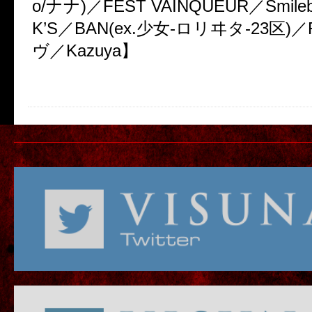
o/ナナ)／FEST VAINQUEUR／Smile
K’S／BAN(ex.少女-ロリヰタ-23区)
ヴ／Kazuya】