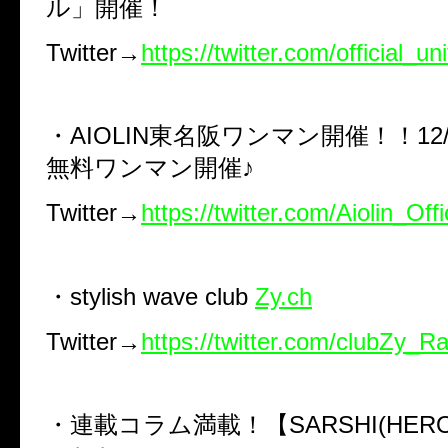
ル」開催！
Twitter→
https://twitter.com/official_uni
・AIOLIN東名阪ワンマン開催！！12
無料ワンマン開催♪
Twitter→
https://twitter.com/Aiolin_Offi
・stylish wave club
Zy.ch
Twitter→
https://twitter.com/clubZy_R
・連載コラム満載！【SARSHI(HERO/Fl