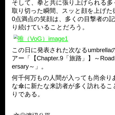
そして、拳と共に張り上げられる多
取り切った瞬間、
スッと顔を上げた
0
点満点の笑顔は、多くの目撃者の
り続けていることだろう。
この日に発表された次なる
umbrella
アー「【
Chapter.9
「旅路」】～
Road 
ersary
～」。
何千何万もの人間が入っても尚余り
な傘に新たな来訪者が多く訪れるこ
りである。