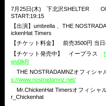
7
月
25
日
(
木
)
下北沢
SHELTER
O
START:19:15
【出演】
umbrella
、
THE NOSTRAD
ickenHat Timers
【チケット料金】 前売
3500
円
当日
【チケット発売中】 イープラス
h
wv0lkR
THE NOSTRADAMNZ
オフィシャ
s://www.nostradamnz.net/
Mr.ChickenHat Timers
オフィシャ
r_Chickenhat