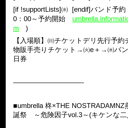
[if !supportLists]
㈬
[endif]
バンド予
0
：
00
～予約開始
umbrella.informat
m
)
【入場順】㈰チケットデリ先行予約
物販手売りチケット
→
㈫
e
＋
→
㈬バ
日券
——————————-
■
umbrella
柊×
THE NOSTRADAMNZ
誕祭 ～危険因子
vol.3
～
(
キケンな二