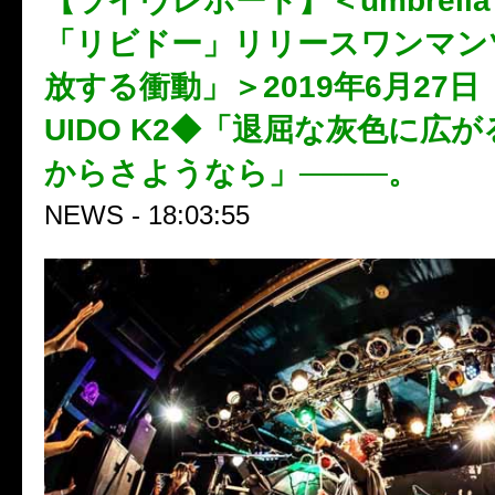
【ライヴレポート】＜umbrella 7t
「リビドー」リリースワンマン
放する衝動」＞2019年6月27
UIDO K2◆「退屈な灰色に広
からさようなら」────。
NEWS - 18:03:55