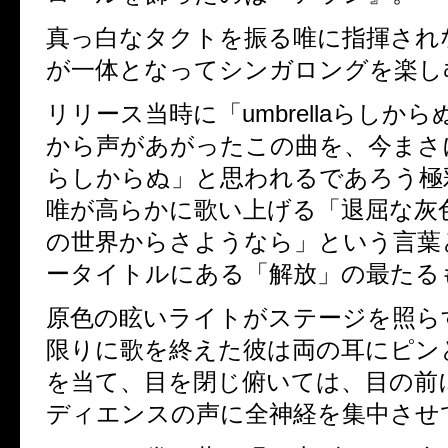
真っ白なタクトを振る唯に指揮され
が一体となってシンガロングを楽し
リリース当時に「
umbrella
らしから
から声があがったこの曲を、
今まさ
らしからぬ」と思われるであろう極
唯が高らかに歌い上げる
「退屈な灰
の世界からさようなら」という言葉
ータイトルにある「解放」の最たる
原色の眩いライトがステージを照ら
限りに歌を終えた彼は両の耳にピン
を当て、
目を閉じ俯いては、目の前
ディエンスの声に全神経を集中させ