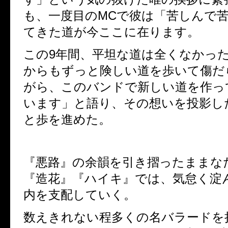
も、
一度目の
MC
で彼は「苦しんで
てきた道が今ここに在ります。
この
9
年間、平坦な道は全くなかっ
からもずっと険しい道を歩いて傷だ
がら、
このバンドで新しい道を作っ
います」と語り、その想いを投影し
と歩を進めた。
『悪路』の余韻を引き摺ったままな
『造花』『ハイキ』では、気怠く淀
内を支配していく。
数えきれない程多くの名バラードを