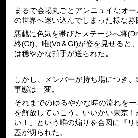
まるで会場丸ごとアンニュイなオー
の世界へ迷い込んでしまった様な雰
悪戯に色気を帯びたステージへ将
(Dr
柊
(Gt)
、唯
(Vo
＆
Gt)
が姿を見せると
は穏やかな拍手が送られた。
しかし、メンバーが持ち場につき、
事態は一変。
それまでのゆるやかな時の流れを一
を解放していこう。いいかい東京！
い！」という唯の煽りを合図に
『リ
蓋が切られた。