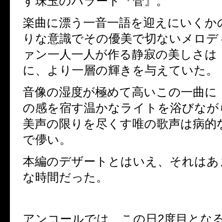
す珠玉のバラード『管』。
楽曲に漂う一音一語を迎えにいくか
りな意識でその優美で切ないメロデ
ァン一人一人が作る
静寂の美しさは
に、より一層の輝きを与えていた。
音像の湿度が極めて高いこの一曲に
の感を宿す温かなライトを浴びなが
美声の限りを尽くす唯の歌声は病的
で儚い。
本編のデザートとはいえ、それはあ
な時間だった。
アンコールでは、この日
2
度目とな