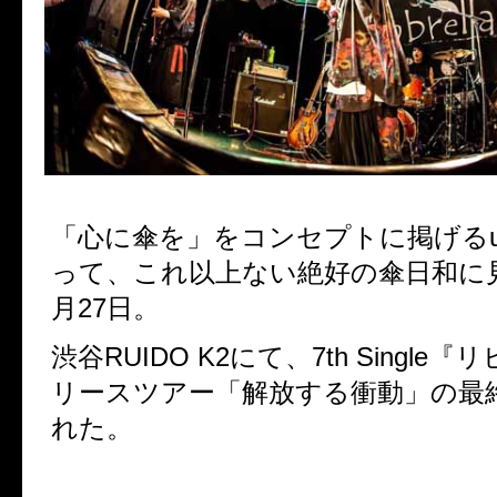
「心に傘を」をコンセプトに掲げる
って、これ以上ない絶好の傘日和に
月
27
日。
渋谷
RUIDO K2
にて、
7th Single
『リ
リースツアー「解放する衝動」の最
れた。