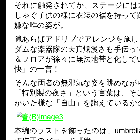
それに触発されてか、ステージには
しゃぐ子供の様に衣装の裾を持って
嫌な唯の姿が。
隙あらばアドリブでアレンジを施し
ダムな楽器隊の天真爛漫さも手伝っ
＆フロアが徐々に無法地帯と化して
快」の一言！
そんな両者の無邪気な姿を眺めなが
「特別製の夜さ」という言葉は、
そ
かいた様な「自由」を讃えているか
本編のラストを飾ったのは、
umbrell