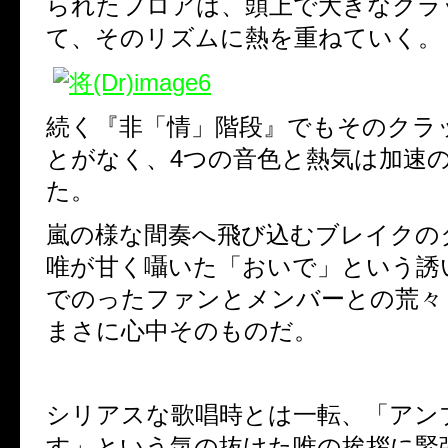
られたフロアは、
頭上で大きなクラ
て、そのリズムに熱を重ねていく。
続く『非「情」階段』でもそのクラ
とがなく、
4
つの音色と熱気は加速
た。
嵐の様な間奏へ飛び込むブレイクの
唯が甘く囁いた「おいで」という誘
でのったファンとメンバーとの荒々
まさに心中そのものだ。
シリアスな歌唱時とは一転、「アン
す」という気の抜けた唯の挨拶に緊