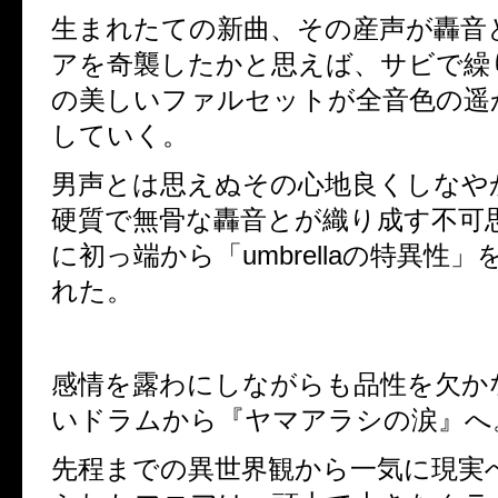
生まれたての新曲、その産声が轟音
アを奇襲したかと思えば、
サビで繰
の美しいファルセットが全音色の遥
していく。
男声とは思えぬその心地良くしなや
硬質で無骨な轟音とが織り成す不可
に
初っ端から「
umbrella
の特異性」
れた。
感情を露わにしながらも品性を欠か
いドラムから『ヤマアラシの涙』へ
先程までの異世界観から一気に現実