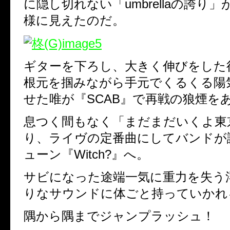
に隠し切れない「
umbrella
の誇り」
様に見えたのだ。
ギターを下ろし、大きく伸びをした
根元を掴みながら手元でくるくる陽
せた唯が
『
SCAB
』で再戦の狼煙を
息つく間もなく「まだまだいくよ東
り、ライヴの定番曲にしてバンドが
ューン『
Witch?
』へ。
サビになった途端一気に重力を失う
りなサウンドに体ごと持っていかれ
隅から隅までジャンプラッシュ！