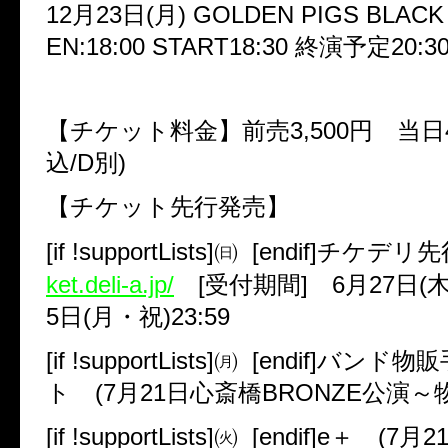
12
月
23
日
(
月
) GOLDEN PIGS BLAC
EN:18:00 START18:30
終演予定
20:3
【チケット料金】前売
3,500
円 当日
込
/D
別
)
【チケット先行発売】
[if !supportLists]
㈰
[endif]
チケデリ
ket.deli-a.jp/
[
受付期間
]
6
月
27
日
(
5
日
(
月・祝
)23:59
[if !supportLists]
㈪
[endif]
バンド物販
ト
(7
月
21
日心斎橋
BRONZE
公演～
[if !supportLists]
㈫
[endif]
e
＋
(7
月
2