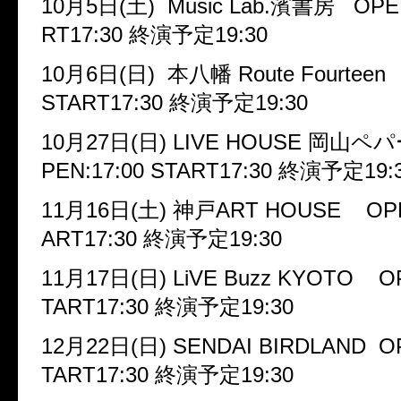
10
月
5
日
(
土
) Music Lab.
濱書房
OPEN:
RT17:30
終演予定
19:30
10
月
6
日
(
日
)
本八幡
Route Fourteen
START17:30
終演予定
19:30
10
月
27
日
(
日
) LIVE HOUSE
岡山ペパ
PEN:17:00 START17:30
終演予定
19:
11
月
16
日
(
土
)
神戸
ART HOUSE OPEN
ART17:30
終演予定
19:30
11
月
17
日
(
日
) LiVE Buzz KYOTO OP
TART17:30
終演予定
19:30
12
月
22
日
(
日
) SENDAI BIRDLAND OP
TART17:30
終演予定
19:30