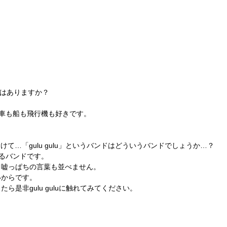
はありますか？
車も船も飛行機も好きです。
へむけて…「gulu gulu」というバンドはどういうバンドでしょうか…？
るバンドです。
、嘘っぱちの言葉も並べません。
いからです。
是非gulu guluに触れてみてください。