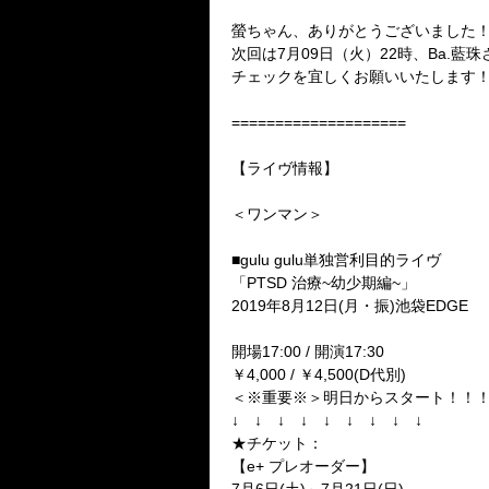
螢ちゃん、ありがとうございました
次回は7月09日（火）22時、Ba.藍
チェックを宜しくお願いいたします
====================
【ライヴ情報】
＜ワンマン＞
■gulu gulu単独営利目的ライヴ
「PTSD 治療~幼少期編~」
2019年8月12日(月・振)池袋EDGE
開場17:00 / 開演17:30
￥4,000 / ￥4,500(D代別)
＜※重要※＞明日からスタート！！
↓ ↓ ↓ ↓ ↓ ↓ ↓ ↓ ↓
★チケット：
【e+ プレオーダー】