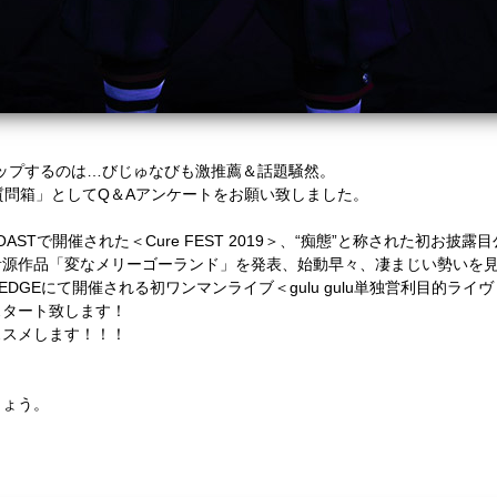
ップするのは…びじゅなびも激推薦＆話題騒然。
ぐる質問箱」としてQ＆Aアンケートをお願い致しました。
O COASTで開催された＜Cure FEST 2019＞、“痴態”と称された初お
入り音源作品「変なメリーゴーランド」を発表、始動早々、凄まじい勢いを
DGEにて開催される初ワンマンライブ＜gulu gulu単独営利目的ライヴ「
スタート致します！
ススメします！！！
しょう。