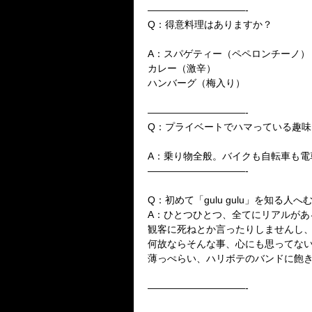
——————————-
Q：得意料理はありますか？
A：スパゲティー（ペペロンチーノ）
カレー（激辛）
ハンバーグ（梅入り）
——————————-
Q：プライベートでハマっている趣味
A：乗り物全般。バイクも自転車も電
——————————-
Q：初めて「gulu gulu」を知る人
A：ひとつひとつ、全てにリアルがあ
観客に死ねとか言ったりしませんし
何故ならそんな事、心にも思ってな
薄っぺらい、ハリボテのバンドに飽きたら
——————————-