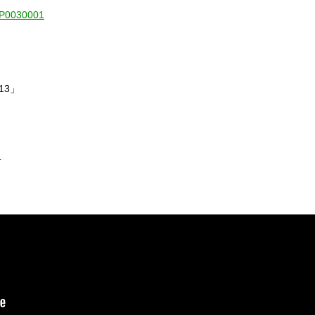
1-P0030001
l.13」
T