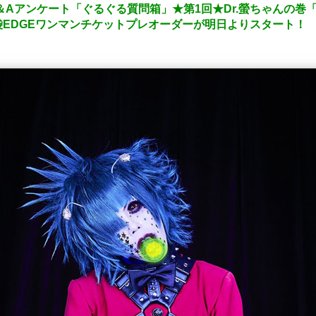
載Q＆Aアンケート「ぐるぐる質問箱」★第1回★Dr.螢ちゃんの巻「g
EDGEワンマンチケットプレオーダーが明日よりスタート！