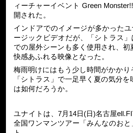
ィーチャーイベント
Green Monster!
開された。
インドアでのイメージが多かったユ
ージックビデオだが、
「シトラス」
での屋外シーンも多く使用され、初
快感あふれる映像となった。
梅雨明けにはもう少し時間がかかり
「シトラス」で一足早く夏の気分を
は如何だろうか。
ユナイトは、
7
月
14
日
(
日
)
名古屋
ell.F
全国ワンマンツアー「みんなのおと
ト、