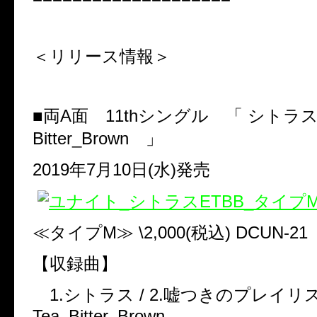
＜リリース情報＞
■両
A
面
11th
シングル 「
シトラ
Bitter_Brown
」
2019
年
7
月
10
日
(
水
)
発売
≪タイプ
M
≫
\2,000(
税込
) DCUN-21
【収録曲】
1.
シトラス
/ 2.
嘘つきのプレイリ
Tea_Bitter_Brown