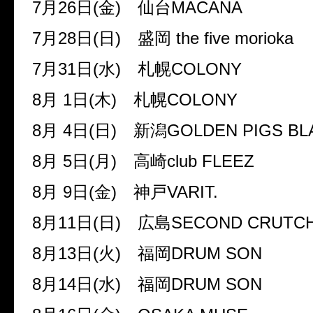
7
月
26
日
(
金
)
仙台
MACANA
7
月
28
日
(
日
)
盛岡
the five morioka
7
月
31
日
(
水
)
札幌
COLONY
8
月
1
日
(
木
)
札幌
COLONY
8
月
4
日
(
日
)
新潟
GOLDEN PIGS BL
8
月
5
日
(
月
)
高崎
club FLEEZ
8
月
9
日
(
金
)
神戸
VARIT.
8
月
11
日
(
日
)
広島
SECOND CRUTC
8
月
13
日
(
火
)
福岡
DRUM SON
8
月
14
日
(
水
)
福岡
DRUM SON