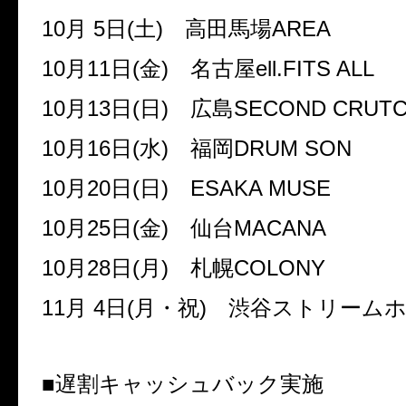
10
月
5
日
(
土
)
高田馬場
AREA
10
月
11
日
(
金
)
名古屋
ell.FITS ALL
10
月
13
日
(
日
)
広島
SECOND CRUT
10
月
16
日
(
水
)
福岡
DRUM SON
10
月
20
日
(
日
)
ESAKA MUSE
10
月
25
日
(
金
)
仙台
MACANA
10
月
28
日
(
月
)
札幌
COLONY
11
月
4
日
(
月・祝
)
渋谷ストリームホ
■遅割キャッシュバック実施