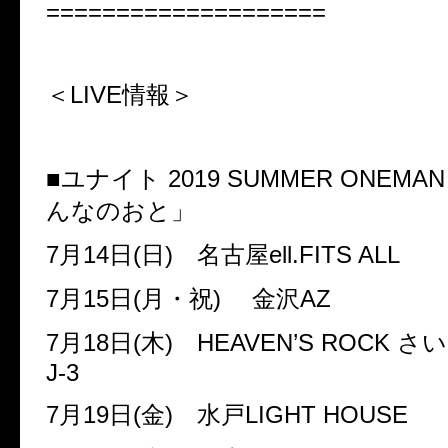
====================
＜
LIVE
情報＞
■ユナイト
2019 SUMMER ONEMAN
んなのおと」
7
月
14
日
(
日
)
名古屋
ell.FITS ALL
7
月
15
日
(
月・祝
)
金沢
AZ
7
月
18
日
(
木
)
HEAVEN’S ROCK
さい
J-3
7
月
19
日
(
金
)
水戸
LIGHT HOUSE