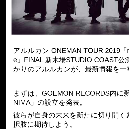
アルルカン
ONEMAN TOUR 2019
「
e
」
FINAL
新木場
STUDIO COAST
公
かりのアルルカンが、最新情報を一
まずは、
GOEMON RECORDS
内に
NIMA
」の設立を発表。
彼らが自身の未来を新たに切り開く
択肢に期待しよう。