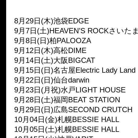
8
月
29
日
(
木
)
池袋
EDGE
9
月
7
日
(
土
)HEAVEN
’
S ROCK
さいた
9
月
8
日
(
日
)
柏
PALOOZA
9
月
12
日
(
木
)
高松
DIME
9
月
14
日
(
土
)
大阪
BIGCAT
9
月
15
日
(
日
)
名古屋
Electric Lady Land
9
月
22
日
(
日
)
仙台
darwin
9
月
23
日
(
月祝
)
水戸
LIGHT HOUSE
9
月
28
日
(
土
)
福岡
BEAT STATION
9
月
29
日
(
日
)
広島
SECOND CRUTCH
10
月
04
日
(
金
)
札幌
BESSIE HALL
10
月
05
日
(
土
)
札幌
BESSIE HALL