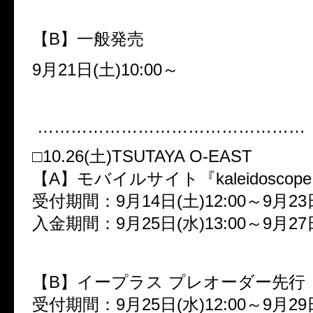
【
B
】一般発売
9
月
21
日
(
土
)10:00
～
…………………………………………
□
10.26(
土
)TSUTAYA O-EAST
【
A
】モバイルサイト『
kaleidoscope
受付期間：
9
月
14
日
(
土
)12:00
～
9
月
23
入金期間：
9
月
25
日
(
水
)13:00
～
9
月
27
【
B
】イープラス プレオーダー先行
受付期間：
9
月
25
日
(
水
)12:00
～
9
月
29