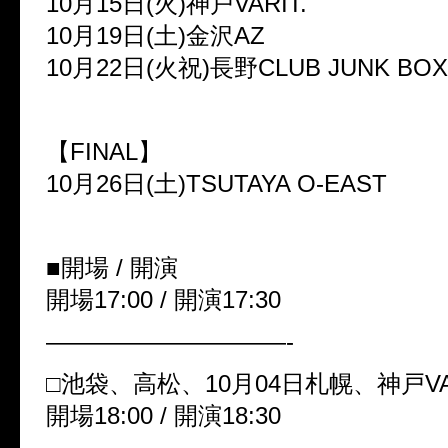
10
月
15
日
(
火
)
神戸
VARIT.
10
月
19
日
(
土
)
金沢
AZ
10
月
22
日
(
火祝
)
長野
CLUB JUNK BOX
【
FINAL
】
10
月
26
日
(
土
)TSUTAYA O-EAST
■開場
/
開演
開場
17:00 /
開演
17:30
——————————-
□池袋、高松、
10
月
04
日札幌、神戸
V
開場
18:00 /
開演
18:30