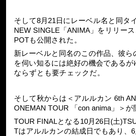
そして
8
月
21
日にレーベル名と同タ
NEW SINGLE
「
ANIMA
」をリリース
POTも
公開された。
新レーベルと同名のこの作品、
彼ら
を伺い知るには絶好の機会であるが
ならずとも要チェックだ。
そして秋からは＜アルルカン
6th A
ONEMAN TOUR
「
con anima
」＞が
TOUR FINAL
となる
10
月
26
日
(
土
)TS
T
はアルルカンの結成日でもあり、
6