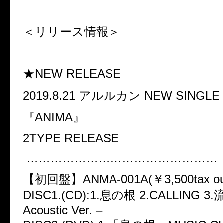
＜リリース情報＞
★NEW RELEASE
2019.8.21
アルルカン
NEW SINGLE
『
ANIMA
』
2TYPE RELEASE
…………………………………………
【初回盤】
ANMA-001A(
￥
3,500tax ou
DISC1.(CD):1.
息の根
2.CALLING 3.
Acoustic Ver. –