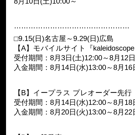
8
月
10
日
(
土
)10:00
～
…………………………………………
□
9.15(
日
)
名古屋～
9.29(
日
)
広島
【
A
】モバイルサイト『
kaleidoscope
受付期間：
8
月
3
日
(
土
)12:00
～
8
月
12
入金期間：
8
月
14
日
(
水
)13:00
～
8
月
16
【
B
】イープラス プレオーダー先行
受付期間：
8
月
14
日
(
水
)12:00
～
8
月
18
入金期間：
8
月
20
日
(
火
)13:00
～
8
月
22