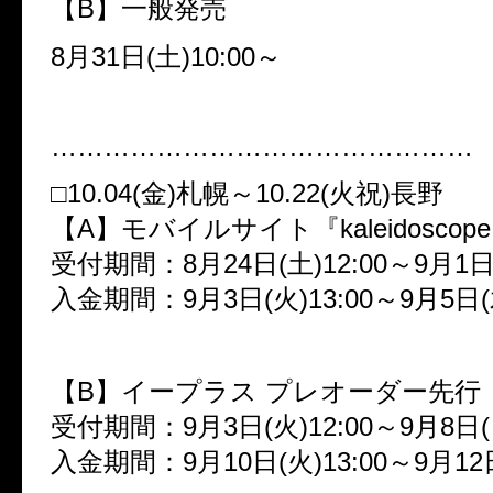
【
B
】一般発売
8
月
31
日
(
土
)10:00
～
…………………………………………
□
10.04(
金
)
札幌～
10.22(
火祝
)
長野
【
A
】モバイルサイト『
kaleidoscope
受付期間：
8
月
24
日
(
土
)12:00
～
9
月
1
入金期間：
9
月
3
日
(
火
)13:00
～
9
月
5
日
(
【
B
】イープラス プレオーダー先行
受付期間：
9
月
3
日
(
火
)12:00
～
9
月
8
日
(
入金期間：
9
月
10
日
(
火
)13:00
～
9
月
12