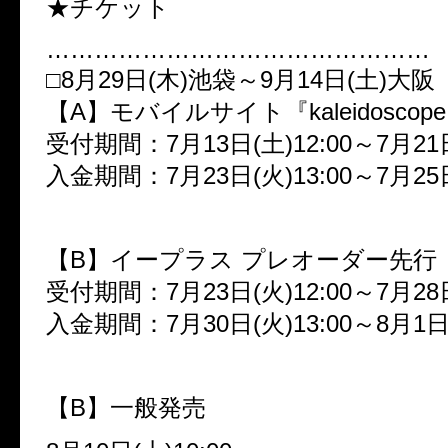
★チケット
…………………………………………
□
8
月
29
日
(
木
)
池袋～
9
月
14
日
(
土
)
大阪
【
A
】モバイルサイト『
kaleidoscope
受付期間：
7
月
13
日
(
土
)12:00
～
7
月
21
入金期間：
7
月
23
日
(
火
)13:00
～
7
月
25
【
B
】イープラス プレオーダー先行
受付期間：
7
月
23
日
(
火
)12:00
～
7
月
28
入金期間：
7
月
30
日
(
火
)13:00
～
8
月
1
【
B
】一般発売