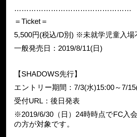
…………………………………………
＝
Ticket
＝
5,500
円
(
税込
/D
別
)
※
未就学児童入場
一般発売日：
2019/8/11(
日
)
【
SHADOWS
先行】
エントリー期間：
7/3(
水
)15:00
～
7/15
受付
URL
：後日発表
※
2019/6/30
（日）
24
時時点で
FC
入
の方が対象です。