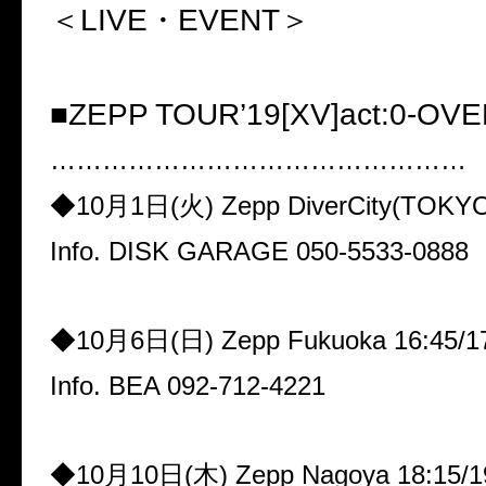
＜LIVE
・
EVENT＞
■
ZEPP TOUR’19[XV]act:0-OV
…………………………………………
◆
10
月
1
日
(
火
) Zepp DiverCity(TOKYO
Info. DISK GARAGE 050-5533-0888
◆
10
月
6
日
(
日
) Zepp Fukuoka 16:45/1
Info. BEA 092-712-4221
◆
10
月
10
日
(
木
) Zepp Nagoya 18:15/1