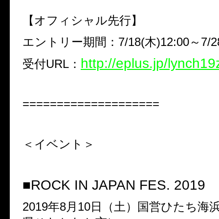
【オフィシャル先行】
エントリー期間：
7/18(
木
)12:00
～
7/2
http://eplus.jp/lynch1
受付
URL
：
====================
＜イベント＞
■
ROCK IN JAPAN FES. 2019
2019
年
8
月
10
日（土）国営ひたち海