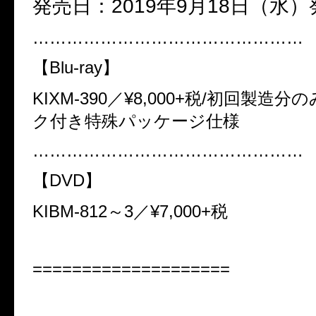
発売日：
2019
年
9
月
18
日（水）
…………………………………………
【
Blu-ray
】
KIXM-390
／
¥8,000+
税
/
初回製造分の
ク付き特殊パッケージ仕様
…………………………………………
【
DVD
】
KIBM-812
～
3
／
¥7,000+
税
====================