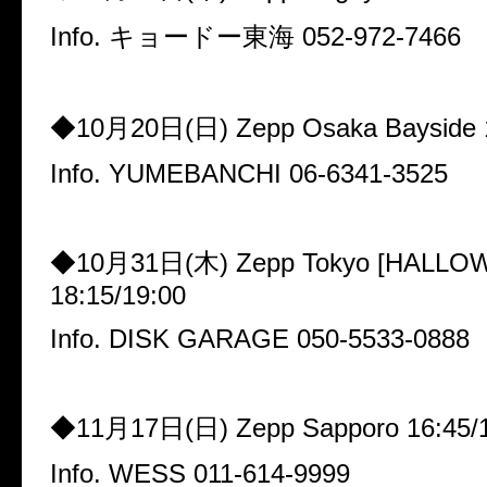
Info.
キョードー東海
052-972-7466
◆
10
月
20
日
(
日
) Zepp Osaka Bayside 
Info. YUMEBANCHI 06-6341-3525
◆
10
月
31
日
(
木
) Zepp Tokyo [HALL
18:15/19:00
Info. DISK GARAGE 050-5533-0888
◆
11
月
17
日
(
日
) Zepp Sapporo 16:45/
Info. WESS 011-614-9999