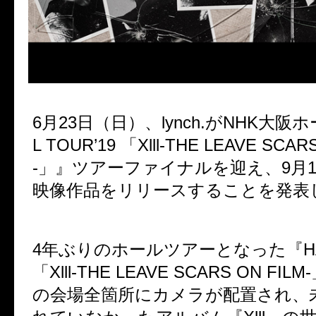
6
月
23
日（日）、
lynch.
が
NHK
大阪ホ
L TOUR’19
「
Xlll-THE LEAVE SCAR
-
」』ツアーファイナルを迎え、
9
月
映像作品をリリースすることを発表
4
年ぶりのホールツアーとなった『
H
「
Xlll-THE LEAVE SCARS ON FILM-
の会場全箇所にカメラが配置され、