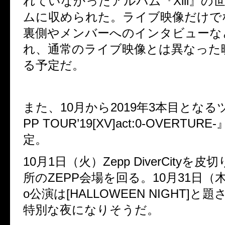
れていなかったアルバム『
Xlll
』の
ムに収められた。ライブ映像だけで
裏側やメンバーへのインタビューな
れ、通常のライブ映像とは異なった
る予定だ。
また、
10
月から
2019
年
3
本目となる
PP TOUR’19[XV]act:0-OVERTURE-
定。
10
月
1
日（火）
Zepp DiverCity
を皮切
所の
ZEPP
会場を回る。
10
月
31
日（
o
公演は
[HALLOWEEN NIGHT]
と題
特別な夜になりそうだ。