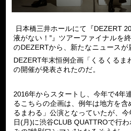
日本橋三井ホールにて『
DEZERT 2
液がない！”』
ツアーファイナルを
の
DEZERT
から、新たなニュースが
DEZERT
年末恒例企画「くるくるま
の開催が発表されたのだ。
2016
年からスタートし、今年で
4
年
るこちらの企画は、
例年は地方を含
るまわる」公演となっていたが、
今
日
(
月
)
に渋谷
CLUB QUATTRO
で行わ