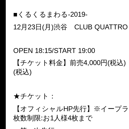
■くるくるまわる
-2019-
12
月
23
日
(
月
)
渋谷
CLUB QUATTRO
OPEN 18:15/START 19:00
【チケット料金】前売
4,000
円
(
税込
)
(
税込
)
★チケット：
【オフィシャル
HP
先行】※イープラ
枚数制限
:
お
1
人様
4
枚まで