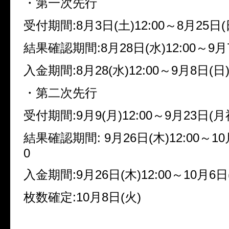
・第一次先行
受付期間
:8
月
3
日
(
土
)12:00
～
8
月
25
日
(
結果確認期間
:8
月
28
日
(
水
)12:00
～
9
月
入金期間
:8
月
28(
水
)12:00
～
9
月
8
日
(
日
・第二次先行
受付期間
:9
月
9(
月
)12:00
～
9
月
23
日
(
月
結果確認期間
: 9
月
26
日
(
木
)12:00
～
10
0
入金期間
:9
月
26
日
(
木
)12:00
～
10
月
6
日
枚数確定
:10
月
8
日
(
火
)