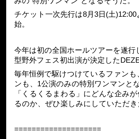
みの”特別ワンマン”となるそうだ。
チケット一次先行は
8
月
3
日
(
土
)12:00
始。
今年は初の全国ホールツアーを遂行
型野外フェス初出演が決定した
DEZ
毎年恒例で駆けつけているファンも
ンも、
1
公演のみの特別ワンマンと
「くるくるまわる」にどんな企みが
るのか、
ぜひ楽しみにしていただき
====================