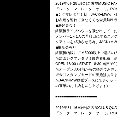
2019年6月28日(金)名古屋MUSIC FA
『シ・ク・マ・レ・タ・ヤ・ミ』ROAD TO 
◾︎シクマレタヤミ初！JACK+MW
お友達を連れて来なくても全員無料ラ
◾︎決起集会！！
終演後ライブハウスを飛び出して、お
メンバー1人1人の普段口にすること
クアトロを成功させる為、JACK+M
◾︎撮影会有り！
終演後物販にて￥5000以上ご購入
※次回シクマレタヤミ優先券配布 
OPEN 18:00 / START 18:30 当日￥0
※オープン30分前からの整列でお願
※今回スタンプカードの実施はあり
※JACK+MW物販ブースにてチケ
の直筆のお手紙を差し上げます)
====================
2019年8月16日(金)名古屋CLUB QUA
『シ・ク・マ・レ・タ・ヤ・ミ』ROAD TO 2