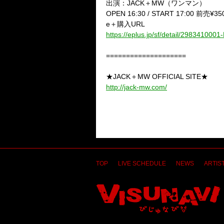
出演：JACK＋MW（ワンマン）
OPEN 16:30 / START 17:00 前売
e＋購入URL
https://eplus.jp/sf/detail/2983410
====================
★JACK＋MW OFFICIAL SITE★
http://jack-mw.com/
TOP
LIVE SCHEDULE
NEWS
ARTIST