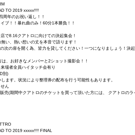
RM
2019 xxxxx!!!!
から四周年のお祝い返し！！
イブ！！暴れ曲のみ！60分1本勝負！！
店で8.16クアトロに向けての決起集会！
の無い、熱い想いの丈を本音で語ります！
Wの次の扉を開く為、皆力を貸してください！一つになりましょう！決起集
の方は、お好きなメンバーと2ショット撮影会！！
※来場者全員ハイタッチ会有り
(D別)
いします。状況により整理券の配布を行う可能性もあります。
ません
ット販売(期間中クアトロのチケットを買って頂いた方には、 クアトロの
TTRO
019 xxxxx!!!! FINAL