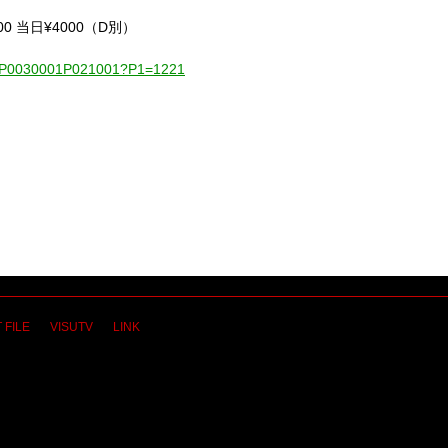
¥3500 当日¥4000（D別）
001-P0030001P021001?P1=1221
 FILE
VISUTV
LINK