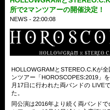
HOLLOWGRAMとSTEREO.C
所で2マンツアーの開催決定！
NEWS - 22:00:08
HOLLOWGRAM
と
STEREO.C.K
が全
ンツアー「
HOROSCOPES:2019
」
月
17
日に行われた両バンドの
LIVE
た。
同公演は
2016
年より続く両バンドで