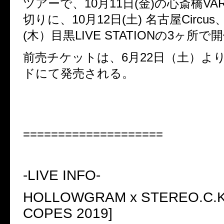
ツアーで
、
10
月
11
日
(
金
)
の心斎橋
VA
切りに、
10
月
12
日
(
土
)
名古屋
Circus
(
木）目黒
LIVE STATION
の
3
ヶ所で開
前売チケットは、
6
月
22
日（土）よ
ドにて発売される。
====================
-LIVE INFO-
HOLLOWGRAM x STEREO.C.
COPES 2019]