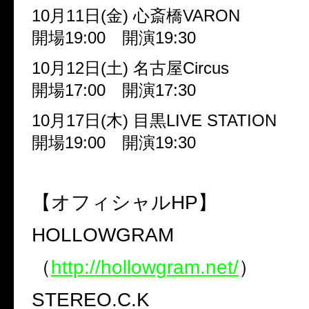
10
月
11
日
(
金
)
心斎橋
VARON
開場
19:00
開演
19:30
10
月
12
日
(
土
)
名古屋
Circus
開場
17:00
開演
17:30
10
月
17
日
(
木
)
目黒
LIVE STATION
開場
19:00
開演
19:30
【オフィシャル
HP
】
HOLLOWGRAM
（
http://hollowgram.net/
）
STEREO.C.K