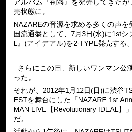
アルバム『荊海』を発売してきたが
売状態に。
NAZARE
の音源を求める多くの声を
国流通盤として、
7
月
3
日
(
水
)
に
1st
シ
L
』
(
アイデアル
)
を
2-TYPE
発売する
さらにこの日、新しいワンマン公
った。
それが、
2012
年
1
月
12
日
(
日
)
に渋谷
T
EST
を舞台にした「
NAZARE 1st Ann
MAN LIVE
【
Revolutionary IDEAL
】
だ。
活動から
1
年後に、
NAZARE
は
TSUT