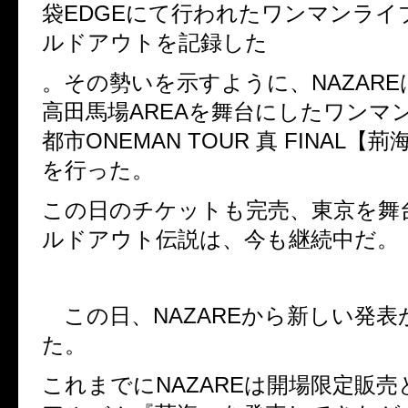
袋
EDGE
にて行われたワンマンライ
ルドアウトを記録した
。その勢いを示すように、
NAZARE
高田馬場
AREA
を舞台にしたワンマ
都市
ONEMAN TOUR
真
FINAL
【荊
を行った。
この日のチケットも完売、東京を舞
ルドアウト伝説は、今も継続中だ。
この日、
NAZARE
から新しい発表
た。
これまでに
NAZARE
は開場限定販売