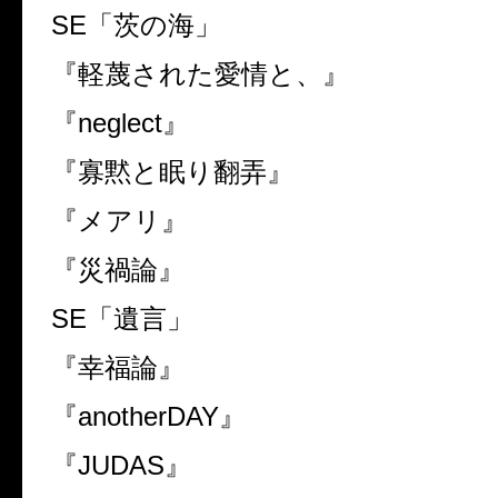
SE
「茨の海」
『軽蔑された愛情と、』
『
neglect
』
『寡黙と眠り翻弄』
『メアリ』
『災禍論』
SE
「遺言」
『幸福論』
『
anotherDAY
』
『
JUDAS
』