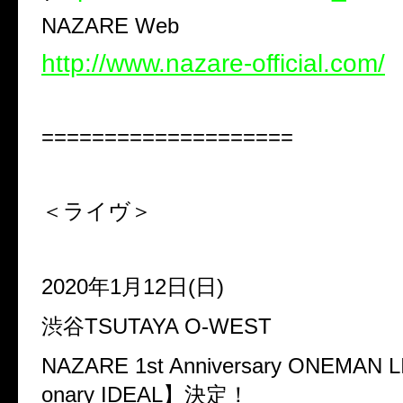
NAZARE Web
http://www.nazare-official.com/
====================
＜ライヴ＞
2020
年
1
月
12
日
(
日
)
渋谷
TSUTAYA O-WEST
NAZARE 1st Anniversary ONEMAN L
onary IDEAL
】決定！