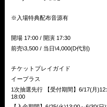
※
入場特典配布音源有
開場
17:00 /
開演
17:30
前売
\3,500 /
当日
\4,000(D
代別
)
チケットプレイガイド
イープラス
1
次抽選先行
【受付期間】
6/17(
月
)12
18:00
【入金期間】
6/25(
火
)13:00
～
6/30(
日