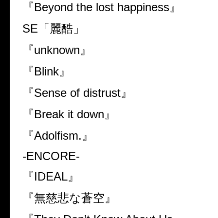
『
Beyond the lost happiness
』
SE
「麗酷」
『
unknown
』
『
Blink
』
『
Sense of distrust
』
『
Break it down
』
『
Adolfism.
』
-ENCORE-
『
IDEAL
』
『無慈悲な蒼空』