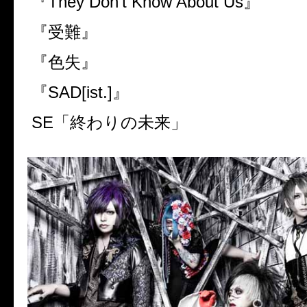
『
They Don’t Know About Us
』
『受難』
『色失』
『
SAD[ist.]
』
SE
「終わりの未来」