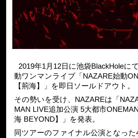
2019
年
1
月
12
日に池袋
BlackHole
に
動ワンマンライブ「
NAZARE
始動
ON
【荊海】」を即日ソールドアウト。
その勢いを受け、
NAZARE
は「
NAZ
MAN LIVE
追加公演
5
大都市
ONEMAN
海
BEYOND
】」を発表。
同ツアーのファイナル公演となった