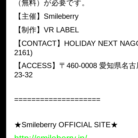
（無料）が必要です。
【主催】Smileberry
【制作】VR LABEL
【CONTACT】HOLIDAY NEXT NAGOY
2161)
【ACCESS】〒460-0008 愛知県名
23-32
====================
★Smileberry OFFICIAL SITE★