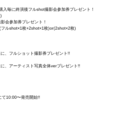
0購入毎に終演後フルshot撮影会参加券プレゼント！
)
ot撮影会参加券プレゼント！
フルshot×1枚+2shot×1枚)or(2shot×2枚)
に、フルショット撮影券プレゼント!!
、アーティスト写真全体verプレゼント!!
て10:00〜発売開始!!