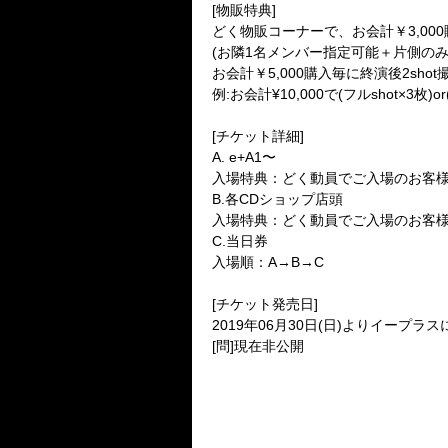
[物販特典]
どく物販コーナーで、お会計￥3,00
(お隣1名メンバー指定可能＋片側のみ
お会計￥5,000購入毎に終演後2sh
例:お会計¥10,000で(フルshot×3枚)or(
[チケット詳細]
A. e+A1〜
入場特典：どく動員でご入場のお客様
B.各CDショップ店頭
入場特典：どく動員でご入場のお客様に
C.当日券
入場順：A→B→C
[チケット発売日]
2019年06月30日(日)よりイープラスに
[問]現在非公開