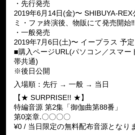
・先行発売
2019年6月14日(金)〜 SHIBUYA-
ミ・ファ終演後、物販にて発売開始‼︎
・一般発売
2019年7月6日(土)〜 イープラス 予定
■購入ページURL(パソコン／スマ
帯共通)
※後日公開
入場順：先行 → 一般 → 当日
【★ SURPRISE!! ★】
特編音源 第2集「御伽曲第88番」
第0楽章.〇〇〇〇
¥0 / 当日限定の無料配布音源となり