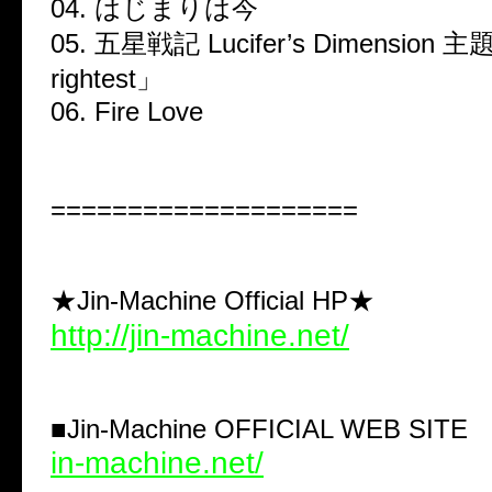
04. はじまりは今
05. 五星戦記 Lucifer’s Dimensio
rightest」
06. Fire Love
====================
★Jin-Machine Official HP★
http://jin-machine.net/
■
Jin-Machine OFFICIAL WEB SIT
in-machine.net/