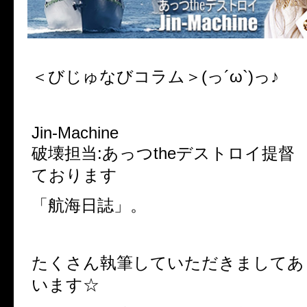
＜びじゅなびコラム＞(っ´ω`)っ♪
Jin-Machine
破壊担当:あっつtheデストロイ提督
ております
「航海日誌」。
たくさん執筆していただきましてあ
います☆