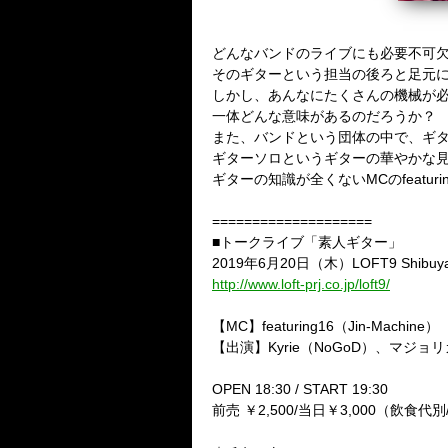
どんなバンドのライブにも必要不可
そのギターという担当の後ろと足元
しかし、あんなにたくさんの機械が
一体どんな意味があるのだろうか？
また、バンドという団体の中で、ギ
ギターソロというギターの華やかな
ギターの知識が全くないMCのfeatu
====================
■トークライブ「素人ギター」
2019年6月20日（木）LOFT9 Shibuy
http://www.loft-prj.co.jp/loft9/
【MC】featuring16（Jin-Machine）
【出演】Kyrie（NoGoD）、マジョ
OPEN 18:30 / START 19:30
前売 ￥2,500/当日￥3,000（飲食代