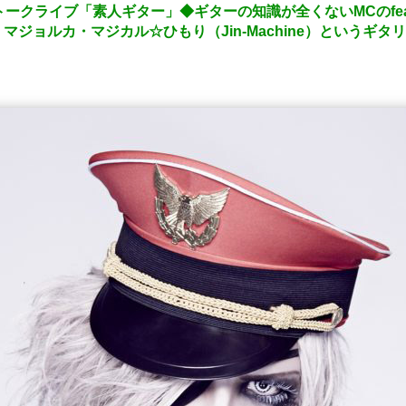
ing16】トークライブ「素人ギター」◆ギターの知識が全くないMCのfeat
カ・マジョルカ・マジカル☆ひもり（Jin-Machine）という