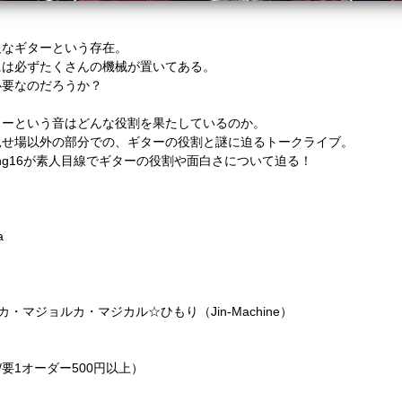
欠なギターという存在。
には必ずたくさんの機械が置いてある。
必要なのだろうか？
ターという音はどんな役割を果たしているのか。
見せ場以外の部分での、ギターの役割と謎に迫るトークライブ。
ring16が素人目線でギターの役割や面白さについて迫る！
a
リカ・マジョルカ・マジカル☆ひもり（Jin-Machine）
別/要1オーダー500円以上）