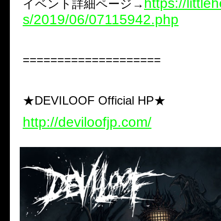
https://littl
イベント詳細ページ→
s/2019/06/07115942.php
====================
★DEVILOOF Official HP★
http://deviloofjp.com/