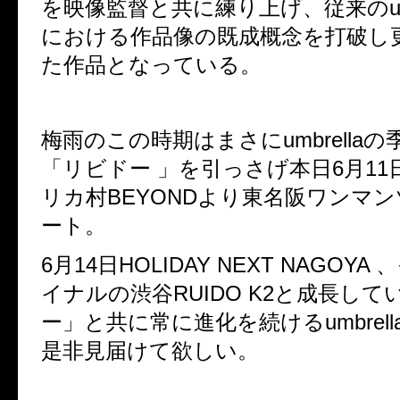
を映像監督と共に練り上げ、従来の
u
における作品像の既成概念を打破し
た作品となっている。
梅雨のこの時期はまさに
umbrella
の
「リビドー 」を引っさげ本日
6
月
11
リカ村
BEYOND
より東名阪ワンマン
ート。
6
月
14
日
HOLIDAY NEXT NAGOYA
、
イナルの渋谷
RUIDO K2
と成長して
ー」と共に
常に進化を続ける
umbrell
是非見届けて欲しい。