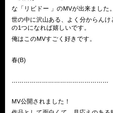
な「リビドー 」の
MV
が出来ました
世の中に沢山ある、よく分からんけ
の
1
つになれば嬉しいです。
俺はこの
MV
すごく好きです。
春
(B)
…………………………………………
MV
公開されました！
作品として面白くて、見応えのある