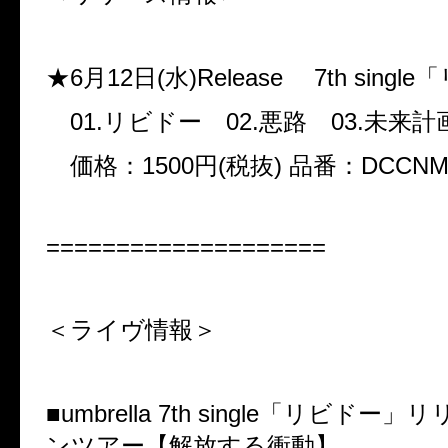
★6
月
12
日
(
水
)Release
7th single
「
01.
リビドー
02.
悪路
03.
未来計
価格：
1500
円
(
税抜
)
品番：
DCCNM
====================
＜ライヴ情報＞
■
umbrella 7th single
「リビドー」リ
ンツアー【解放する衝動】