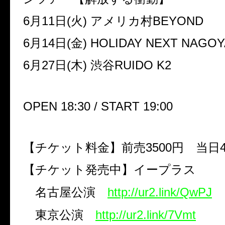
6
月
11
日
(
火
)
アメリカ村
BEYOND
6
月
14
日
(
金
) HOLIDAY NEXT NAGOY
6
月
27
日
(
木
)
渋谷
RUIDO K2
OPEN 18:30 / START 19:00
【チケット料金】前売
3500
円 当日
【チケット発売中】イープラス
名古屋公演
http://ur2.link/QwPJ
東京公演
http://ur2.link/7Vmt