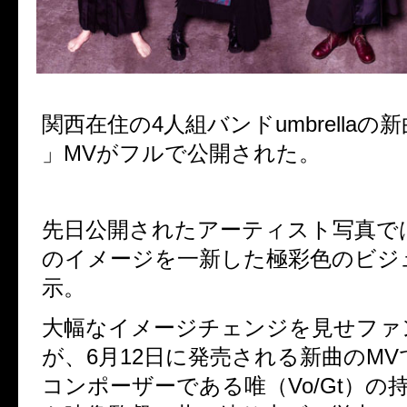
関西在住の
4
人組バンド
umbrella
の新
」
MV
がフルで公開された。
先日公開されたアーティスト写真で
のイメージを一新した極彩色のビジ
示。
大幅なイメージチェンジを見せファ
が、
6
月
12
日に発売される新曲の
MV
コンポーザーである唯（
Vo/Gt
）の