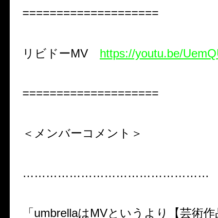
====================
リビドー
MV
https://youtu.be/Ue
====================
＜メンバーコメント＞
…………………………………………
「
umbrella
は
MV
というより【芸術作