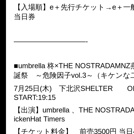
【入場順】
e
＋先行チケット→
e
＋一
当日券
——————————-
■
umbrella
柊×
THE NOSTRADAMNZ
誕祭 ～危険因子
vol.3
～（キケンな
7
月
25
日
(
木
)
下北沢
SHELTER
O
START:19:15
【出演】
umbrella
、
THE NOSTRAD
ickenHat Timers
【チケット料金】 前売
3500
円 当日