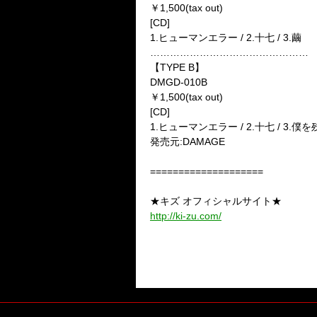
￥
1,500(tax out)
[CD]
1.
ヒューマンエラー
/ 2.
十七
/ 3.
繭
…………………………………………
【
TYPE B
】
DMGD-010B
￥
1,500(tax out)
[CD]
1.
ヒューマンエラー
/ 2.
十七
/ 3.
僕を
発売元
:DAMAGE
====================
★キズ オフィシャルサイト★
http://ki-zu.com/