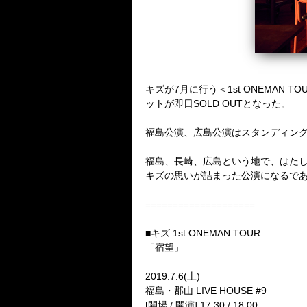
キズが7
月に行う＜
1st ONEMAN TO
ットが即日
SOLD OUTとなった
。
福島公演、広島公演はスタンディン
福島、長崎、広島という地で、はた
キズの思いが詰まった公演になるで
====================
■キズ
1st ONEMAN TOUR
「宿望」
…………………………………………
2019.7.6(
土
)
福島・郡山
LIVE HOUSE #9
[
開場
/
開演
] 17:30 / 18:00