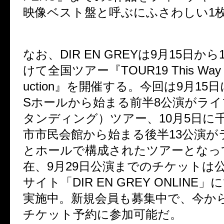
映像ベスト盤と呼ぶにふさわしい
1
なお、
DIR EN GREY
は
9
月
15
日から
けて全国ツアー『
TOUR19 This Way t
uction
』を開催する。今回は
9
月
15
日
S
ホールから始まる前半
8
公演がライ
タンディング）ツアー、
10
月
5
日に
市市民会館から始まる後半
13
公演が
とホールで構成されたツアーとなっ
在、
9
月
29
日公演までのチケットは
サイト「
DIR EN GREY ONLINE
」に
実施中。新規会員も募集中で、今か
チケット予約に参加可能だ。