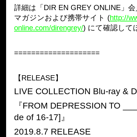
詳細は「
DIR EN GREY ONLINE
」会
マガジンおよび携帯サイト
(
http://w
online.com/direngrey/
)
にて確認して
====================
【
RELEASE
】
LIVE COLLECTION Blu-ray & 
『
FROM DEPRESSION TO ___
de of 16-17]
』
2019.8.7 RELEASE