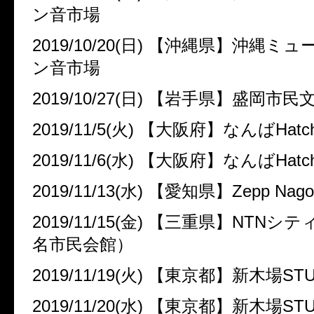
ン音市場
2019/10/20(
日
)
【沖縄県】沖縄ミュ
ン音市場
2019/10/27(
日
)
【岩手県】盛岡市民
2019/11/5(
火
)
【大阪府】なんば
Hatc
2019/11/6(
水
)
【大阪府】なんば
Hatc
2019/11/13(
水
)
【愛知県】
Zepp Nago
2019/11/15(
金
)
【三重県】
NTN
シテ
名市民会館）
2019/11/19(
火
)
【東京都】新木場
ST
2019/11/20(
水
)
【東京都】新木場
ST