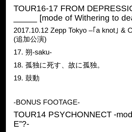
TOUR16-17 FROM DEPRESSIO
_____ [mode of Withering to de
2017.10.12 Zepp Tokyo –
｢
a knot
｣
& O
(
追加公演
)
17.
朔
-saku-
18.
孤独に死す、故に孤独。
19.
鼓動
-BONUS FOOTAGE-
TOUR14 PSYCHONNECT -mod
E
”
?-