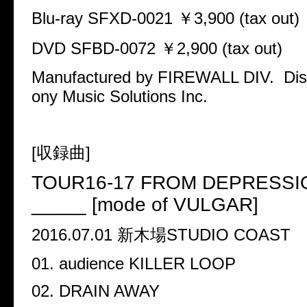
Blu-ray SFXD-0021
￥
3,900 (tax out)
DVD SFBD-0072
￥
2,900 (tax out)
Manufactured by FIREWALL DIV. Dist
ony Music Solutions Inc.
[
収録曲
]
TOUR16-17 FROM DEPRESSIO
_____ [mode of VULGAR]
2016.07.01
新木場
STUDIO COAST
01. audience KILLER LOOP
02. DRAIN AWAY