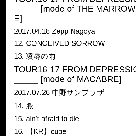
_____ [mode of THE MARROW
E]
2017.04.18 Zepp Nagoya
12. CONCEIVED SORROW
13.
凌辱の雨
TOUR16-17 FROM DEPRESSIO
_____ [mode of MACABRE]
2017.07.26
中野サンプラザ
14.
脈
15. ain
’
t afraid to die
16.
【
KR
】
cube