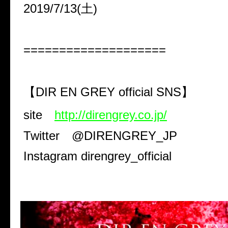
2019/7/13(
土
)
====================
【
DIR EN GREY official SNS
】
site
http://direngrey.co.jp/
Twitter
@DIRENGREY_JP
Instagram direngrey_official