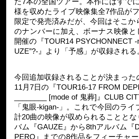
た
7
本の全国ツアー。本作にはすで
様を収めたライブ映像集全
7
作品が
限定で発売済みだが、今回はそこか
のナンバーに加え、ボーナス映像と
開催の『
TOUR14 PSYCHONNECT -m
UZE
”
?-
』より「予感」が収録される
今回追加収録されることが決まった
11
月
7
日の『
TOUR16-17 FROM DEP
________ [mode of
鬼葬
]
』
CLUB CIT
「鬼眼
-kigan-
」。これで今回のライ
計
20
曲の映像が収められることとな
バム『
GAUZE
』から
8th
アルバム『
PERO
』までの
8
作品をフィーチャ