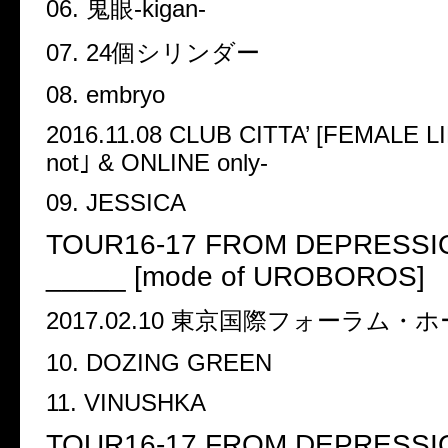
06.
鬼眼
-kigan-
07. 24
個シリンダー
08. embryo
2016.11.08 CLUB CITTA
’
[FEMALE LI
not
｣
& ONLINE only-
09. JESSICA
TOUR16-17 FROM DEPRESSIO
_____ [mode of UROBOROS]
2017.02.10
東京国際フォーラム・ホ
10. DOZING GREEN
11. VINUSHKA
TOUR16-17 FROM DEPRESSIO