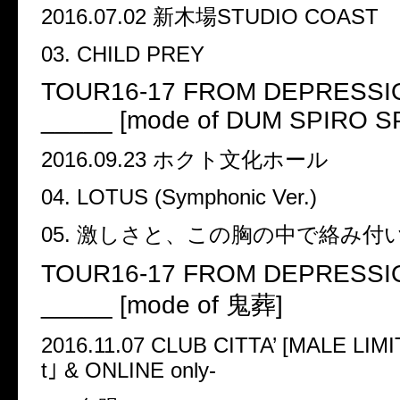
2016.07.02
新木場
STUDIO COAST
03. CHILD PREY
TOUR16-17 FROM DEPRESSIO
_____ [mode of DUM SPIRO 
2016.09.23
ホクト文化ホール
04. LOTUS (Symphonic Ver.)
05.
激しさと、この胸の中で絡み付
TOUR16-17 FROM DEPRESSIO
_____ [mode of
鬼葬
]
2016.11.07 CLUB CITTA
’
[MALE LIMI
t
｣
& ONLINE only-