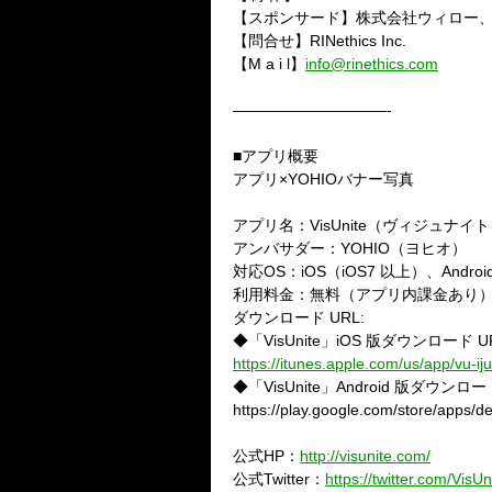
【スポンサード】株式会社ウィロー、株式
【問合せ】RINethics Inc.
【M a i l】
info@rinethics.com
——————————-
■アプリ概要
アプリ×YOHIOバナー写真
アプリ名：VisUnite（ヴィジュナイ
アンバサダー：YOHIO（ヨヒオ）
対応OS：iOS（iOS7 以上）、Androi
利用料金：無料（アプリ内課金あり
ダウンロード URL:
◆「VisUnite」iOS 版ダウンロード U
https://itunes.apple.com/us/app/vu-
◆「VisUnite」Android 版ダウンロー
https://play.google.com/store/apps/de
公式HP：
http://visunite.com/
公式Twitter：
https://twitter.com/VisUn