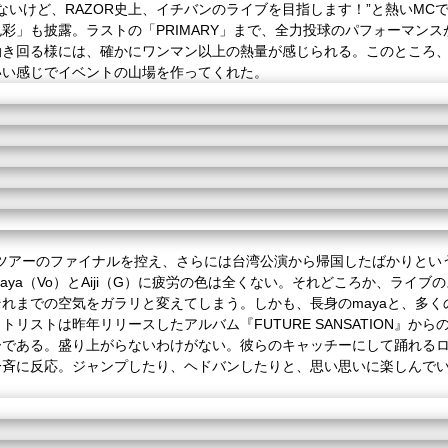
ゃないけど、RAZOR史上、イチバンのライブを目指します！”と熱いM
彩」も披露。ラストの「PRIMARY」まで、全力投球のパフォーマンス
動き回る様には、確かにワンマン以上の熱量が感じられる。このところ
いい感じでイベントの山場を作ってくれた。
ツアーのファイナルを控え、さらには台湾公演から帰国したばかりとい
ya（Vo）とAiji（G）に疲労の色は全くない。それどころか、ライ
れまでの空気をガラリと変えてしまう。しかも、長身のmayaと、多くのバ
リストは昨年リリースしたアルバム『FUTURE SANSATION』か
である。盛り上がらないわけがない。彼らのキャッチーにして踊れるロッ
一斉に反応。ジャンプしたり、ヘドバンしたりと、思い思いに楽しんで