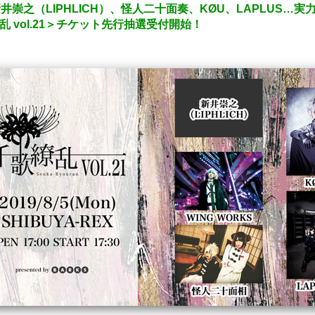
新井崇之（LIPHLICH）、怪人二十面奏、KØU、LAPLUS…
 vol.21＞チケット先行抽選受付開始！