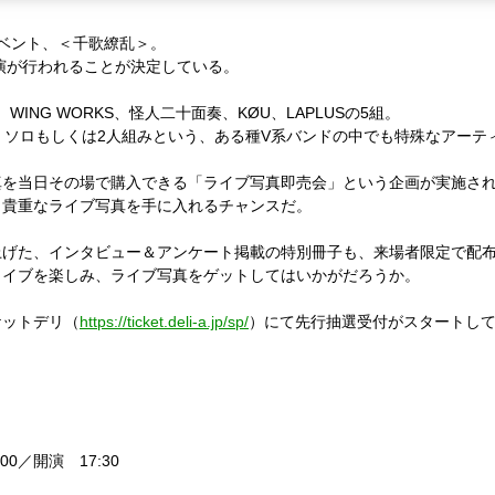
イベント、＜千歌繚乱＞。
公演が行われることが決定している。
、WING WORKS、怪人二十面奏、KØU、LAPLUSの5組。
、ソロもしくは2人組みという、ある種V系バンドの中でも特殊なアーテ
真を当日その場で購入できる「ライブ写真即売会」という企画が実施さ
、貴重なライブ写真を手に入れるチャンスだ。
上げた、インタビュー＆アンケート掲載の特別冊子も、来場者限定で配
ライブを楽しみ、ライブ写真をゲットしてはいかがだろうか。
ケットデリ（
https://ticket.deli-a.jp/sp/
）にて先行抽選受付がスタートし
00／開演 17:30