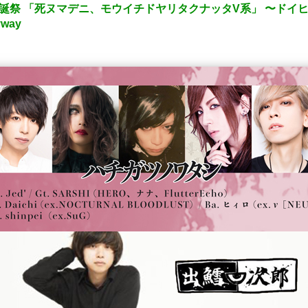
)聖誕祭 「死ヌマデニ、モウイチドヤリタクナッタV系」 〜ド
yway