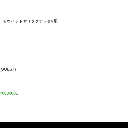
デニ、モウイチドヤリタクナッタV系」
】
GUEST)
1-P0030001