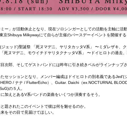
ーミー」が活動休止となり、現在ソロシンガーとしての活動を主軸に活
京Shibuya Milkywayにて自らが主催のバースデーイベントを開催
'(ジェッド)聖誕祭 「死ヌマデニ、ヤリタカッタV系」 〜ミダレザキ
誕祭 「死ヌマデニ、モウイチドヤリタクナッタV系」 〜ドイヒロトの過
鱈目次郎、そしてゲストバンドには昨年に引き続きベルがラインナップ
たセッションとなり、メンバー編成はドイヒロトの別名義であるJed'(
O / ナナ / FlutterEcho）、Guitar. Daichi（ex.NOCTURNAL BL
ex.SuG)の５人。
曲に加えとあるV系バンドの楽曲をいくつか演奏するそう。
来と題されたこのイベントで彼は何を魅せるのか。
未来をその目で見届けてほしい。