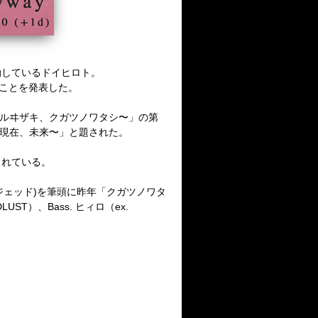
動しているドイヒロト。
することを発表した。
、クルヰザキ、クガツノワタシ〜」の第
去、現在、未来〜」と題された。
されている。
ジェッド)を筆頭に昨年「クガツノワタ
OODLUST）、Bass. ヒィロ（ex.