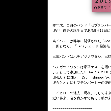
昨年末、自身のバンド「セプテンバ
彼が、自身の誕生日である8月18日に東
当イベントは昨年に開催された「Jed
二回となり、「Jed'(ジェッド)聖
出演バンドはハチガツノワタシ、出
ハチガツノワタシは豪華ゲストを招い
シ」として参加したGuitar. SARSHI（HER
ν[NEU]）に加え、 Drum. shinpei (
彼らとともにセプテンバーミーの楽
ドイヒロトの過去、現在、そして未
近い将来、名を轟かすであろう彼の
====================