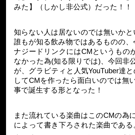
みた】（しかし非公式）だった！！
知らない人は居ないのでは無いかと
誰もが知る飲み物ではあるものの、
ナジードリンクには
CM
というもの
なかった為
(
知る限りでは
)
、今回非
が、グラビティと人気
YouTuber
達と
して
CM
を作ったら面白いのでは無
事で誕生する形となった！
また流れている楽曲はこの
CM
の為
によって書き下ろされた楽曲である