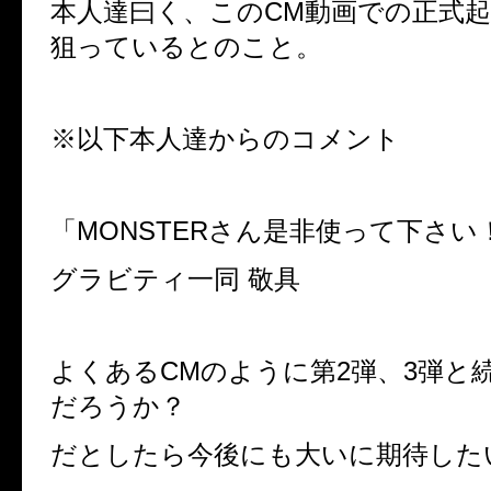
本人達曰く、この
CM
動画での正式
狙っているとのこと。
※
以下本人達からのコメント
「
MONSTER
さん是非使って下さい
グラビティ一同
敬具
よくある
CM
のように第
2
弾、
3
弾と
だろうか？
だとしたら今後にも大いに期待した