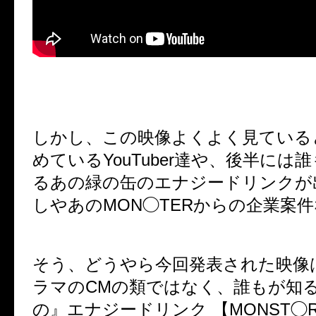
しかし、この映像よくよく見ている
めている
YouTuber
達や、後半には誰
るあの緑の缶のエナジードリンクが
しやあの
MON
◯
TER
からの企業案件
そう、どうやら今回発表された映像
ラマの
CM
の類ではなく、誰もが知
の』エナジードリンク
【
MONST
◯