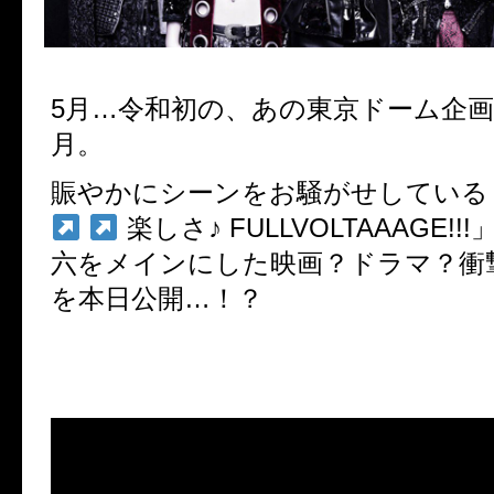
5
月…令和初の、あの東京ドーム企
月。
賑やかにシーンをお騒がせしている
楽しさ
♪ FULLVOLTAAAGE!!!
六をメインにした映画？ドラマ？衝
を本日公開…！？