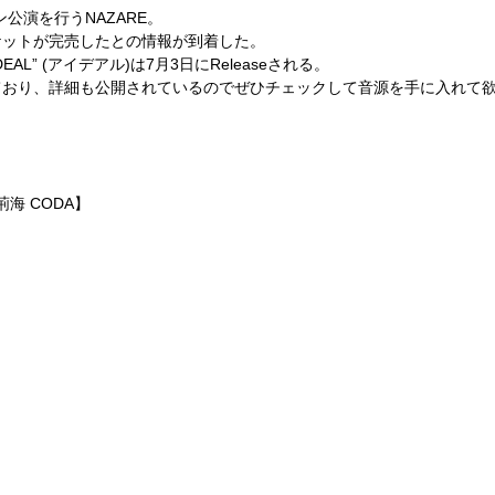
ン公演を行うNAZARE。
ケットが完売したとの情報が到着した。
 “IDEAL” (アイデアル)は
7月3日に
Releaseされる。
ており、詳細も公開されているのでぜひチェックして音源を手に入れて
【荊海 CODA】