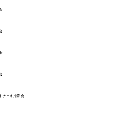
会
会
会
会
）
トチェキ撮影会