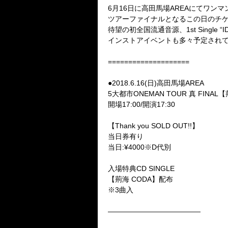
6月16日に高田馬場AREAにてワンマ
ツアーファイナルとなるこの日のチ
待望の初全国流通音源、
1st Single
インストアイベントも多々予定され
====================
●2018.6.16(日)高田馬場AREA
5大都市ONEMAN TOUR 真 FINAL
開場
17:00
/開演
17:30
【Thank you SOLD OUT!!】
当日券有り
当日:¥4000※D代別
入場特典CD SINGLE
【荊海 CODA】配布
※3曲入
—————————————