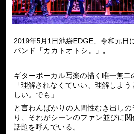
2019
年
5
月
1
日池袋
EDGE
、令和元日
バンド「カカトオトシ。」。
ギターボーカル写楽の描く唯一無二
「理解されなくていい、理解しよう
しい。でも」
と言わんばかりの人間性むき出しの
り、それがシーンのファン並びに関
話題を呼んでいる。