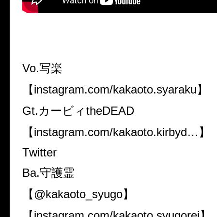
Vo.
写楽
【
instagram.com/kakaoto.syaraku
】
Gt.
カービィ
theDEAD
【
instagram.com/kakaoto.kirbyd…
】
Twitter
Ba.
守護霊
【
@kakaoto_syugo
】
【
instagram.com/kakaoto.syugorei
】