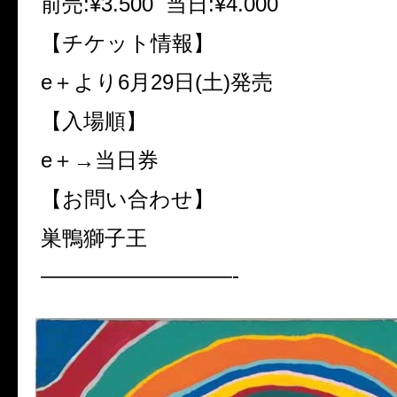
前売
:¥3.500
当日
:¥4.000
【チケット情報】
e
＋より
6
月
29
日
(
土
)
発売
【入場順】
e
＋→当日券
【お問い合わせ】
巣鴨獅子王
—————————-