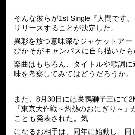
そんな彼らが
1st Single
『人間です。
リリースすることが決定した。
異彩を放つ意味深なジャケットアー
ぴかそがキャンパスに自ら描いたも
楽曲はもちろん、タイトルや歌詞に
味を考察してみてはどうだろうか。
また、
8
月
30
日には巣鴨獅子王にて
2
『東京大作戦～灼熱のおにぎり～』
ことも発表された。気
になるお相手は、同年に始動し、同