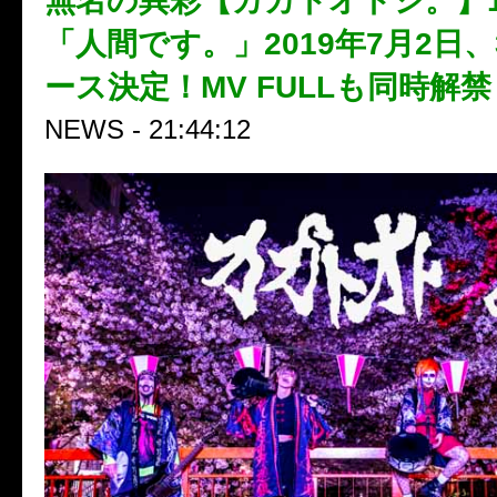
無名の異彩【カカトオトシ。】1st 
「人間です。」2019年7月2日、3
ース決定！MV FULLも同時解禁
NEWS - 21:44:12