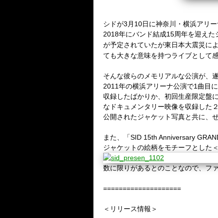
シドが
3
月
10
日に神奈川・横浜アリーナで開催
2018
年にバンド結成
15
周年を迎えた
が予定されていたが東日本大震災に
ても大きな意味を持つライブとして
そんな彼らのメモリアルな公演が、
2011
年の横浜アリーナ公演で
1
曲目に
収録したばかりか、初回生産限定盤
なドキュメンタリー映像を収録した
公開されたジャケット写真と共に、
また、「
SID 15th Anniversary GRAN
ジャケットの絵柄をモチーフとした
数に限りがあるとのことなので、フ
====================
＜リリース情報＞