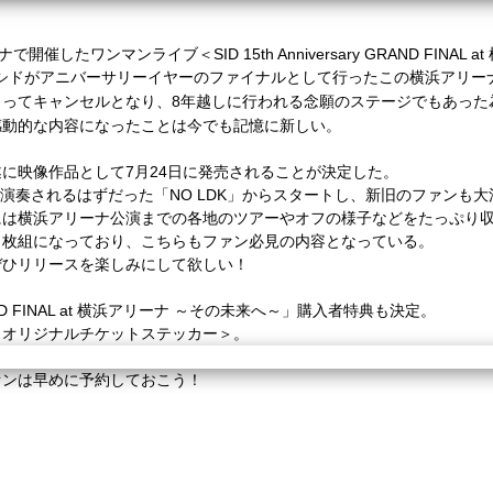
したワンマンライブ＜SID 15th Anniversary GRAND FINAL at
シドがアニバーサリーイヤーのファイナルとして行ったこの横浜アリー
よってキャンセルとなり、
8
年越しに行われる念願のステージでもあった
感動的な内容になったことは今でも記憶に新しい。
遂に映像作品として
7
月
24
日に発売されることが決定した。
演奏されるはずだった「
NO LDK
」からスタートし、新旧のファンも大
には横浜アリーナ公演までの各地のツアーやオフの様子などをたっぷり
２枚組になっており、こちらもファン必見の内容となっている。
ぜひリリースを楽しみにして欲しい！
D FINAL at
横浜アリーナ
～その未来へ～」購入者特典も決定。
＜オリジナルチケットステッカー＞。
ァンは早めに予約しておこう！