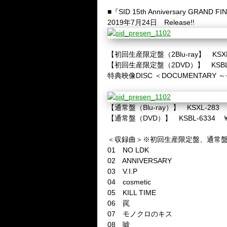
■『
SID 15th Anniversary GRAND FI
2019
年
7
月
24
日
Release!!
【初回生産限定盤（
2Blu-ray
】
KSX
【初回生産限定盤（
2DVD
）】
KSBL
特典映像
DISC
＜
DOCUMENTARY
～
【通常盤（
Blu-ray
）】
KSXL-283
【通常盤（
DVD
）】
KSBL-6334
＜収録曲＞※初回生産限定盤、通常
01
NO LDK
02
ANNIVERSARY
03
V.I.P
04
cosmetic
05
KILL TIME
06
罠
07
モノクロのキス
08
嘘