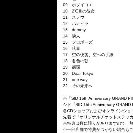
09
ホソイコエ
10
2
℃目の彼女
11
スノウ
12
ハナビラ
13
dummy
14
隣人
15
プロポーズ
16
眩暈
17
空の便箋、空への手紙
18
君色の朝
19
循環
20
Dear Tokyo
21
one way
22
その未来へ
※「
SID 15th Anniversary GRAND FI
シド『
SID 15th Anniversary GRAND 
各
CD
ショップおよびオンラインショ
先着で『オリジナルチケットステッ
※特典は数に限りがありますので、
※一部店舗で特典がつかない場合も