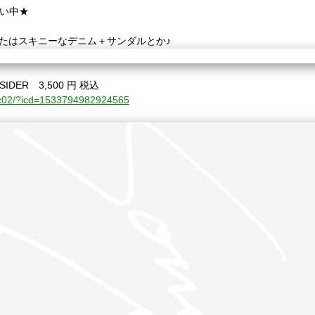
扱い中★
またはスキニーなデニム＋サンダルとか♪
UTSIDER 3,500 円 税込
m_ec02/?icd=1533794982924565