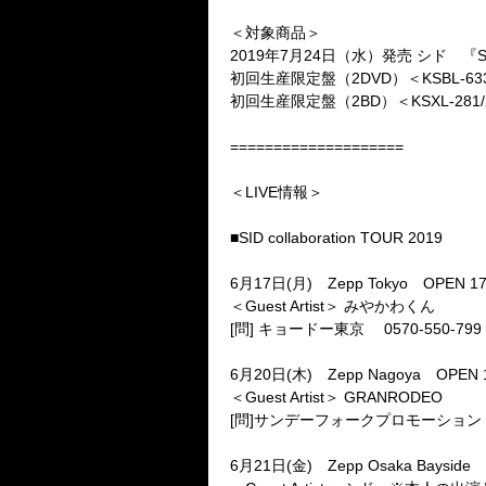
＜対象商品＞
2019
年
7
月
24
日（水）発売
シド 『
S
初回生産限定盤（
2DVD
）＜
KSBL-63
初回生産限定盤（
2BD
）＜
KSXL-281/
====================
＜
LIVE
情報＞
■
SID collaboration TOUR 2019
6
月
17
日
(
月
)
Zepp Tokyo
OPEN 17
＜
Guest Artist
＞
みやかわくん
[
問
]
キョードー東京
0570-550-799
6
月
20
日
(
木
)
Zepp Nagoya
OPEN 1
＜
Guest Artist
＞
GRANRODEO
[
問
]
サンデーフォークプロモーショ
6
月
21
日
(
金
)
Zepp Osaka Bayside