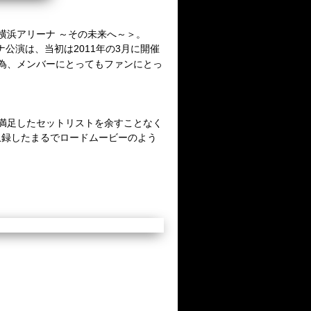
横浜アリーナ
～その未来へ～＞。
ナ公演は、当初は
2011
年の
3
月に開催
為、メンバーにとってもファンにとっ
満足したセットリストを余すことなく
収録したまるでロードムービーのよう