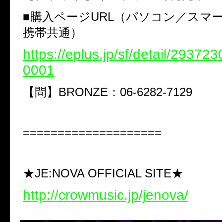
■購入ページURL（パソコン／スマ
携帯共通）
https://eplus.jp/sf/detail/2937
0001
【問】BRONZE：06-6282-7129
====================
★JE:NOVA OFFICIAL SITE★
http://crowmusic.jp/jenova/