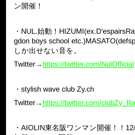
ン開催！
・NUL.始動！HIZUMI(ex.D’espairsR
gdon boys school etc.)MASATO(def
しか出せない音を。
Twitter→
https://twitter.com/NulOfficial
・stylish wave club
Zy.ch
Twitter→
https://twitter.com/clubZy_R
・AIOLIN東名阪ワンマン開催！！12