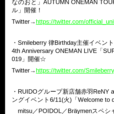
なのおと」AUTUMN ONEMAN TO
ル」開催！
Twitter→
https://twitter.com/official_uni
・Smileberry 律Birthday主催イベ
4th Anniversary ONEMAN LIVE「SU
019」開催☆
Twitter→
https://twitter.com/Smileberr
・RUIDOグループ新店舗赤羽ReNY a
ングイベント6/11(火)「Welcome to α
mitsu／POIDOL／Bräymenス