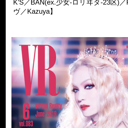
K’S／BAN(ex.少女-ロリヰタ-23区)
ヴ／Kazuya】