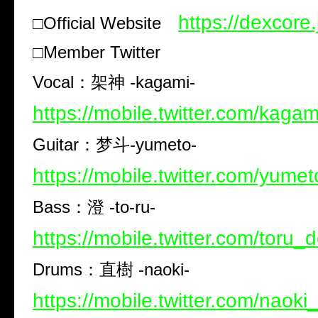
https://dexcore.
□Official Website
□Member Twitter
Vocal
：架神
-kagami-
https://mobile.twitter.com/kaga
Guitar
：梦斗
-yumeto-
https://mobile.twitter.com/yume
Bass
：澄
-to-ru-
https://mobile.twitter.com/toru_
Drums
：直樹
-naoki-
https://mobile.twitter.com/naok