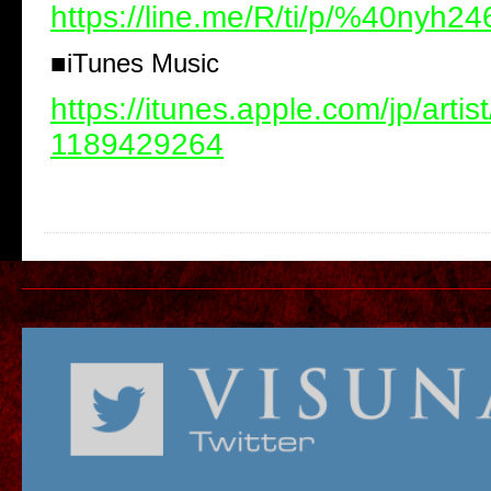
https://line.me/R/ti/p/%40nyh24
■iTunes Music
https://itunes.apple.com/jp/artis
1189429264