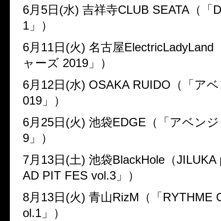
6
月
5
日(水)
吉祥寺
CLUB SEATA
（「
1
」）
6
月
11
日(火)
名古屋
ElectricLadyLand
ャーズ
2019
」）
6
月
12
日(水)
OSAKA RUIDO
（「アベ
019
」）
6
月
25
日(火)
池袋
EDGE
（「アベンジ
9
」）
7
月
13
日(土)
池袋
BlackHole
（
JILUKA 
AD PIT FES vol.3
」）
8
月
13
日(火)
青山
RizM
（「
RYTHME O
ol.1
」）