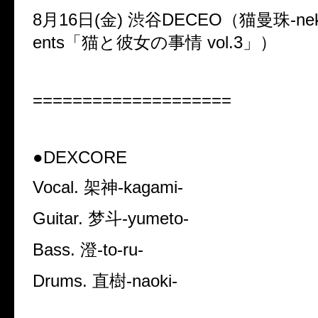
8
月
16
日(金)
渋谷
DECEO
（猫曼珠
-ne
ents
「猫と彼女の事情
vol.3
」）
====================
●DEXCORE
Vocal.
架神
-kagami-
Guitar.
梦斗
-yumeto-
Bass.
澄
-to-ru-
Drums.
直樹
-naoki-