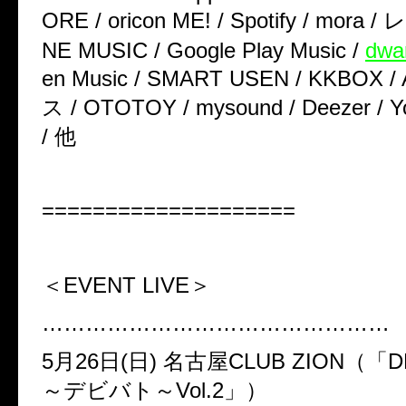
ORE / oricon ME! / Spotify / mora /
レ
NE MUSIC / Google Play Music /
dwa
en Music / SMART USEN / KKBOX /
ス
/ OTOTOY / mysound / Deezer / Y
/
他
====================
＜EVENT LIVE＞
…………………………………………
5
月
26
日(日)
名古屋
CLUB ZION
（「
D
～デビバト～
Vol.2
」）