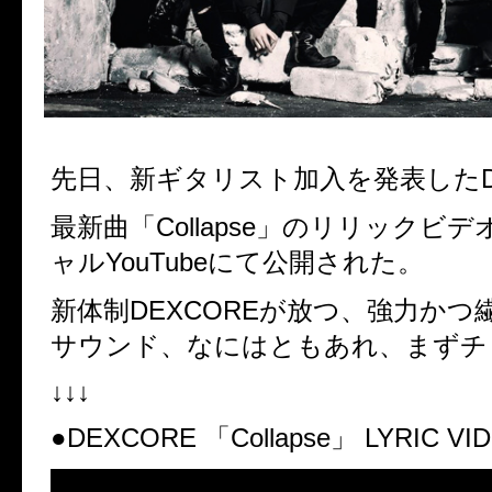
先日、新ギタリスト加入を
発表したD
最新曲「
Collapse
」のリリックビデ
ャル
YouTube
にて公開された。
新体制
DEXCORE
が放つ、強力かつ
サウンド、なにはともあれ、まずチ
↓↓↓
●DEXCORE
「
Collapse
」
LYRIC VI