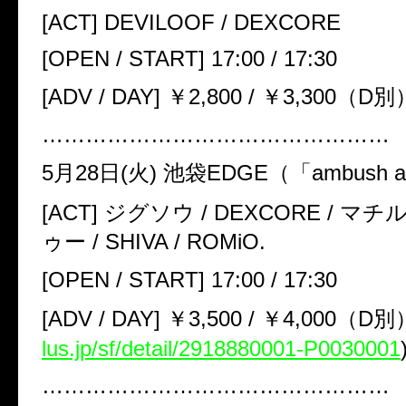
[
ACT
]
DEVILOOF / DEXCORE
[
OPEN / START
]
17:00 / 17:30
[
ADV / DAY
]
￥
2
,
800 /
￥
3
,
300
（
D
別
…………………………………………
5
月
28
日(火)
池袋
EDGE
（「
ambush a
[
ACT
]
ジグソウ
/ DEXCORE /
マチ
ゥー
/ SHIVA / ROMiO.
[
OPEN / START
]
17:00 / 17:30
[
ADV / DAY
]
￥
3
,
500 /
￥
4
,
000
（
D
別
lus.jp/sf/detail/2918880001-P0030001
…………………………………………