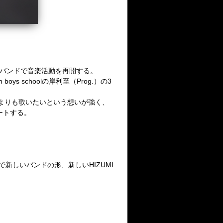
バンドで音楽活動を再開する。
n boys school
の岸利至（
Prog.
）の
3
よりも歌いたいという想いが強く、
ートする。
で新しいバンドの形、新しい
HIZUMI