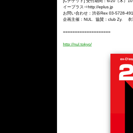
[C
チケット
]
受付期間：
6/20
（木）
10
イープラス⇒
http://eplus.jp
お問い合わせ：渋谷
Rex 03-5728-
企画主催：
NUL.
協賛：
club Zy.
衣
====================
http://nul.tokyo/