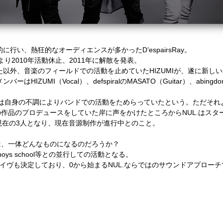
的に行い、熱狂的なオーディエンスが多かった
D’espairsRay
。
より
2010
年活動休止、
2011
年に解散を発表。
た以外、音楽のフィールドでの活動を止めていた
HIZUMI
が、遂に新しい
メンバーは
HIZUMI
（
Vocal
）、
defspiral
の
MASATO
（
Guitar
）、
abingdo
は自身の不調によりバンドでの活動をためらっていたという。ただそれ
の作品のプロデュースをしていた岸に声をかけたところから
NUL.
はスタ
現在の
3
人となり、現在音源制作が進行中とのこと。
は、一体どんなものになるのだろうか？
boys school
等との並行しての活動となる。
イヴも決定しており、
0
から始まる
NUL.
ならではのサウンドアプローチ