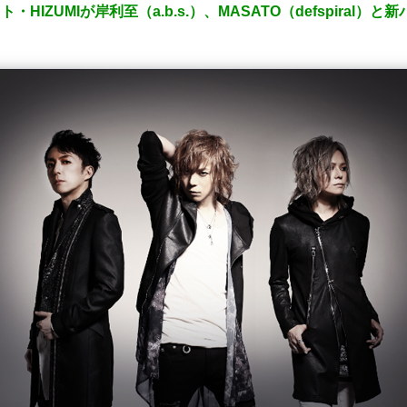
リスト・HIZUMIが岸利至（a.b.s.）、MASATO（defspiral