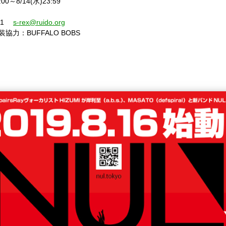
:00
～
8/14(
水
)23:59
4911
s-rex@ruido.org
装協力：
BUFFALO BOBS