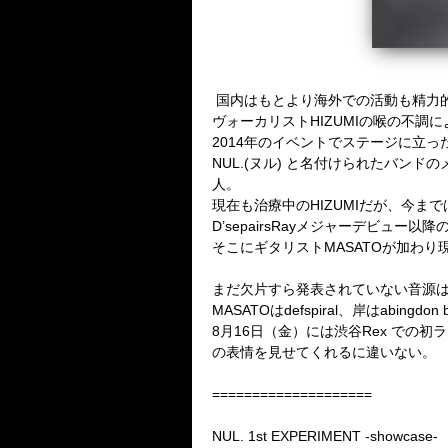
国内はもとより海外での活動も精力
ヴォーカリスト
HIZUMI
の喉の不調に
2014
年のイベントでステージに立っ
NUL.(
ヌル
)
と名付けられたバンドの
人。
現在も治療中の
HIZUMI
だが、今まで
D’sepairsRay
メジャーデビュー以降
そこにギタリスト
MASATO
が加わり
まだ欠片すら発表されていない音源
MASATO
は
defspiral
、岸は
abingdon 
8
月
16
日（金）には渋谷
Rex
での初ラ
の表情を見せてくれるに違いない。
====================
NUL. 1st EXPERIMENT -showcase-