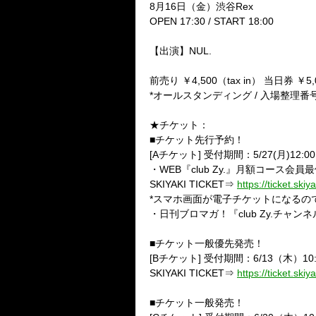
8
月
16
日（金）渋谷
Rex
OPEN 17:30 / START 18:00
【出演】
NUL.
前売り ￥
4,500
（
tax in
） 当日券 ￥
5
*
オールスタンディング
/
入場整理番
★チケット：
■
チケット先行予約！
[
A
チケット
]
受付期間：
5/27(
月
)12:00
・
WEB
『
club Zy.
』月額コース会員最
SKIYAKI TICKET
⇒
https://ticket.ski
*
スマホ画面が電子チケットになるの
・日刊ブロマガ！『
club Zy.
チャンネ
■
チケット一般優先発売！
[B
チケット
]
受付期間：
6/13
（木）
10
SKIYAKI TICKET
⇒
https://ticket.ski
■
チケット一般発売！