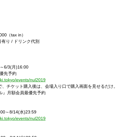
,000
（
tax in
）
号有り
/
ドリンク代別
～
6/3(
月
)16:00
優先予約
yaki.tokyo/events/nul2019
で、チケット購入後は、会場入り口で購入画面を見せるだけ。
ル』月額会員最優先予約
:00
～
8/14(
水
)23:59
yaki.tokyo/events/nul2019