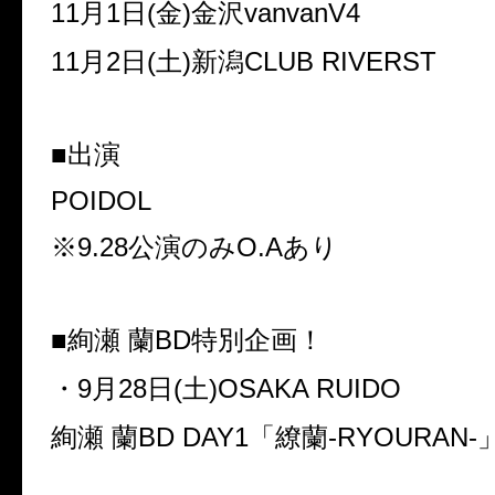
11
月
1
日
(
金
)
金沢
vanvanV4
11
月
2
日
(
土
)
新潟
CLUB RIVERST
■出演
POIDOL
※
9.28
公演のみ
O.A
あり
■絢瀬 蘭
BD
特別企画！
・
9
月
28
日
(
土
)OSAKA RUIDO
絢瀬 蘭
BD DAY1
「繚蘭
-RYOURAN-