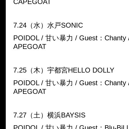
CAPEGOAT
7.24
（水）水戸
SONIC
POIDOL /
甘い暴力
/ Guest
：
Chanty 
APEGOAT
7.25
（木）宇都宮
HELLO DOLLY
POIDOL /
甘い暴力
/ Guest
：
Chanty 
APEGOAT
7.27
（土）横浜
BAYSIS
POIDOL /
甘い暴力
/ Guest
：
Blu-BiL