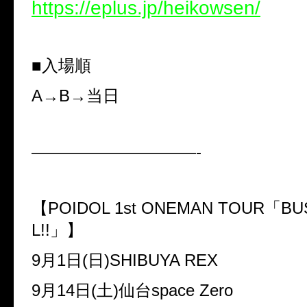
https://eplus.jp/heikowsen/
■入場順
A→B→
当日
——————————-
【
POIDOL 1st ONEMAN TOUR
「
BU
L!!
」】
9
月
1
日
(
日
)SHIBUYA REX
9
月
14
日
(
土
)
仙台
space Zero