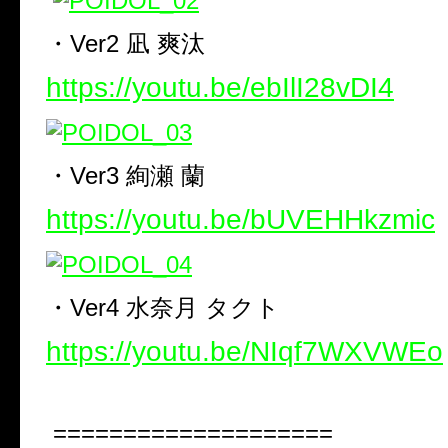
・
Ver2
凪 爽汰
https://youtu.be/ebIlI28vDI4
・
Ver3
絢瀬 蘭
https://youtu.be/bUVEHHkzmic
・
Ver4
水奈月 タクト
https://youtu.be/NIqf7WXVWEo
====================