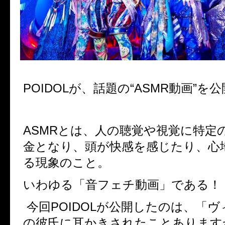
POIDOL
が、
話題の
“ASMR
動画
”
を公
ASMR
とは、人の聴覚や視覚に特定
金となり、頭が快感を感じたり、心
る現象のこと。
いわゆる「音フェチ動画」である！
今回
POIDOL
が公開したのは、
「ヴ
の彼氏に耳かきされたことあります