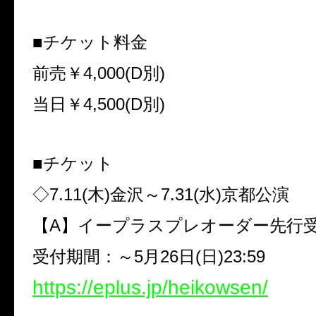
■チケット料金
前売￥
4,000(D
別
)
当日￥
4,500(D
別
)
■チケット
◇
7.11(
木
)
金沢～
7.31(
水
)
京都公演
【
A
】イープラスプレオーダー先行
受付期間：～
5
月
26
日
(
日
)23:59
https://eplus.jp/heikowsen/