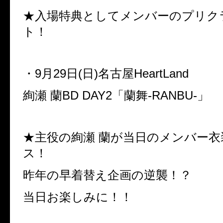
★入場特典としてメンバーのプリク
ト！
・
9
月
29
日
(
日
)
名古屋
HeartLand
絢瀬 蘭
BD DAY2
「蘭舞
-RANBU-
」
★主役の絢瀬 蘭が当日のメンバー
ス！
昨年の早着替え企画の逆襲！？
当日お楽しみに！！