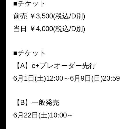
■チケット
前売 ￥
3,500(
税込
/D
別
)
当日 ￥
4,000(
税込
/D
別
)
■チケット
【
A
】
e+
プレオーダー先行
6
月
1
日
(
土
)12:00
～
6
月
9
日
(
日
)23:59
【
B
】一般発売
6
月
22
日
(
土
)10:00
～