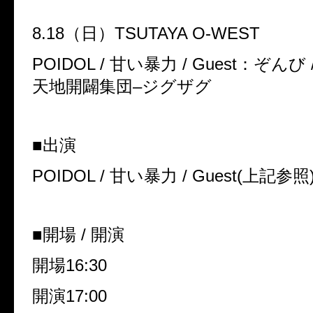
8.18
（日）
TSUTAYA O-WEST
POIDOL /
甘い暴力
/ Guest
：ぞんび
天地開闢集団
–
ジグザグ
■出演
POIDOL /
甘い暴力
/ Guest(
上記参照
■開場
/
開演
開場
16:30
開演
17:00