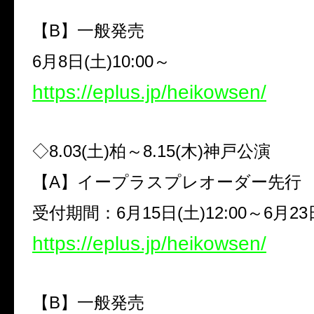
【
B
】一般発売
6
月
8
日
(
土
)10:00
～
https://eplus.jp/heikowsen/
◇
8.03(
土
)
柏～
8.15(
木
)
神戸公演
【
A
】イープラスプレオーダー先行
受付期間：
6
月
15
日
(
土
)12:00
～
6
月
23
https://eplus.jp/heikowsen/
【
B
】一般発売