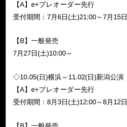
【
A
】
e+
プレオーダー先行
受付期間：
7
月
6
日
(
土
)21:00
～
7
月
15
【
B
】一般発売
7
月
27
日
(
土
)10:00
～
◇
10.05(
日
)
横浜～
11.02(
日
)
新潟公演
【
A
】
e+
プレオーダー先行
受付期間：
8
月
3
日
(
土
)12:00
～
8
月
12
【
B
】一般発売