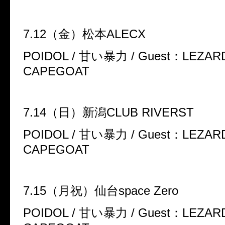
7.12
（金）松本
ALECX
POIDOL /
甘い暴力
/ Guest
：
LEZARD
CAPEGOAT
7.14
（日）新潟
CLUB RIVERST
POIDOL /
甘い暴力
/ Guest
：
LEZARD
CAPEGOAT
7.15
（月祝）仙台
space Zero
POIDOL /
甘い暴力
/ Guest
：
LEZARD