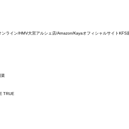
オンライン
/HMV
大宮アルシェ店
/Amazon/Kaya
オフィシャルサイト
KFS
）
明菜
E TRUE