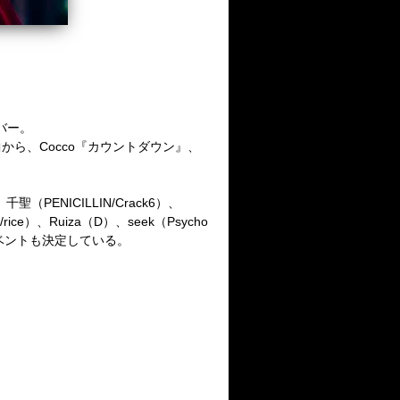
バー。
曲から、
Cocco
『カウントダウン』、
、千聖（
PENICILLIN/Crack6
）、
/rice
）、
Ruiza
（
D
）、
seek
（
Psycho
ベントも決定している。