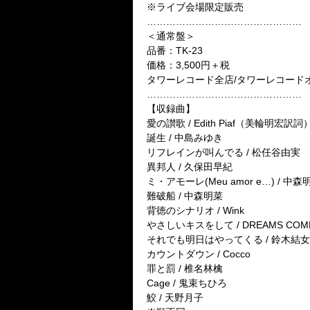
※
ライブ会場限定販売
…………………………………………
＜通常盤＞
品番：
TK-23
価格：
3,500
円＋税
タワーレコード全店
/
タワーレコード
…………………………………………
【収録曲】
愛の讃歌
/ Edith Piaf
（美輪明宏訳詞
誕生
/
中島みゆき
リフレインが叫んでる
/
松任谷由実
異邦人
/
久保田早紀
ミ・アモーレ
(Meu amor e…) /
中森
難破船
/
中森明菜
背徳のシナリオ
/ Wink
やさしいキスをして
/ DREAMS COM
それでも明日はやってくる
/
鈴木結女
カウントダウン
/ Cocco
罪と罰
/
椎名林檎
Cage /
鬼束ちひろ
鮫
/
天野月子