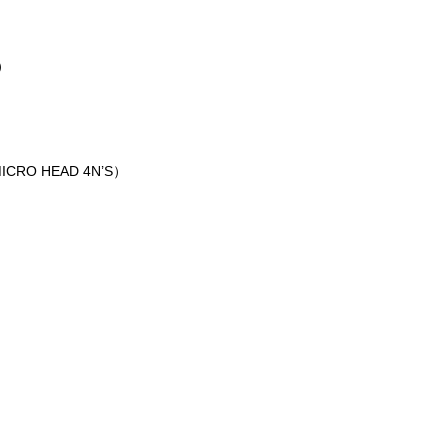
）
MICRO HEAD 4N’S
）