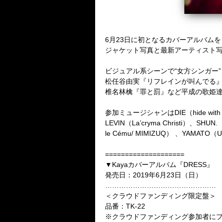
6
月
23
日に初となるカバーアルバムを
ジャケット写真と最新アーティスト
ビジュアル系シーンで
“
女方シンガー
”
松任谷由実『リフレインが叫んでる
椎名林檎『罪と罰』など平成の歌姫
参加ミュージシャンは
DIE
（
hide wit
LEVIN
（
La’cryma Christi
）、
SHUN.
le Cému/ MIMIZUQ
）
、
YAMATO
（
U
====================
▼
Kaya
カバーアルバム『
DRESS
』
発売日：
2019
年
6
月
23
日（日）
…………………………………………
＜クラウドファンディング限定盤＞
品番：
TK-22
※
クラウドファンディング参加者に