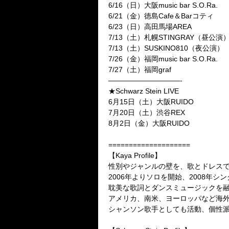
6/16
（日）大阪
music bar S.O.Ra.
6/21
（金）徳島
Cafe
＆
Bar
コティ
6/23
（日）高田馬場
AREA
7/13
（土）札幌
STINGRAY
（昼公演
7/13
（土）
SUSKINO810
（夜公演）
7/26
（金）福岡
music bar S.O.Ra.
7/27
（土）福岡
graf
——————————-
★
Schwarz Stein LIVE
6
月
15
日（土）大阪
RUIDO
7
月
20
日（土）渋谷
REX
8
月
2
日（金）大阪
RUIDO
====================
【Kaya Profile】
性別やジャンルの壁を、歌とドレス
2006
年よりソロを開始、
2008
年シン
耽美な歌詞とダンスミュージックを
アメリカ、南米、ヨーロッパなど海
シャンソン歌手としても活動、個性