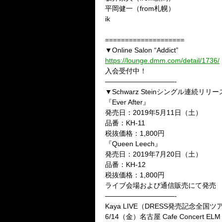
平岡健一（
from
札幌）
ik
====================
▼
Online Salon “Addict”
https://lounge.dmm.com/detail/1736/
入会受付中！
——————————-
▼
Schwarz Stein
シングル連続リリー
『
Ever After
』
発売日：
2019
年
5
月
11
日（土）
品番：
KH-11
税抜価格：
1,800
円
『
Queen Leech
』
発売日：
2019
年
7
月
20
日（土）
品番：
KH-12
税抜価格：
1,800
円
ライブ会場および通信販売にて発売
——————————-
Kaya LIVE
（
DRESS
発売記念全国ツ
6/14
（金）名古屋
Cafe Concert ELM