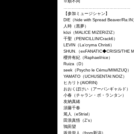
※
順不同
…………………………………………
【参加ミュージシャン】
DIE
（
hide with Spread Beaver/Ra:IN
人時（黒夢）
közi
（
MALICE MIZER/ZIZ
）
千聖（
PENICILLIN/Crack6
）
LEVIN
（
La’cryma Christi
）
SHUN.
（
exFANATIC
◆
CRISIS/THE 
櫻井有紀（
Raphael/rice
）
Ruiza
（
D
）
seek
（
Psycho le Cému/MIMIZUQ
）
YAMATO
（
UCHUSENTAI:NOIZ
）
ヒカリト
(AIORIN)
おおくぼけい（アーバンギャルド）
小春（チャラン・ポ・ランタン）
友納真緒
須藤千春
篤人（
eStrial
）
田浪真悟（
Z’s
）
鴇田望
坂井崇人（
from
新潟）