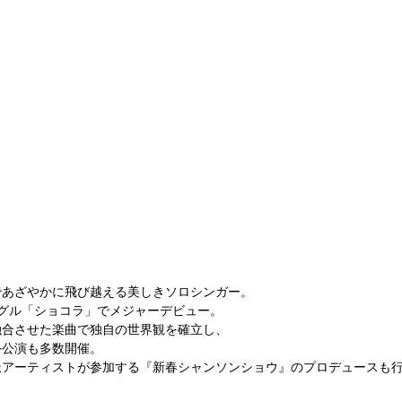
）
であざやかに飛び越える美しきソロシンガー。
グル「ショコラ」でメジャーデビュー。
融合させた楽曲で独自の世界観を確立し、
外公演も多数開催。
派アーティストが参加する『新春シャンソンショウ』のプロデュースも