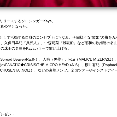
リリースするソロシンガー
Kaya
。
写真公開となった。
として活動する自身のコンセプトにちなみ、今回様々な
“
歌姫
”
の曲をカ
』、久保田早紀『異邦人』、中森明菜『難破船』など昭和の歌姫達の名
達の珠玉の名曲を
Kaya
カラーで歌い上げる。
h Spread Beaver/Ra:IN
）、人時（黒夢）、
közi
（
MALICE MIZER/ZIZ
）
（
exFANATIC
◆
CRISIS/THE MICRO HEAD 4N’S
）、櫻井有紀（
Raphael
CHUSENTAI:NOIZ
）、などの豪華メンツ。全国ツアーやインストアイ
プレゼント