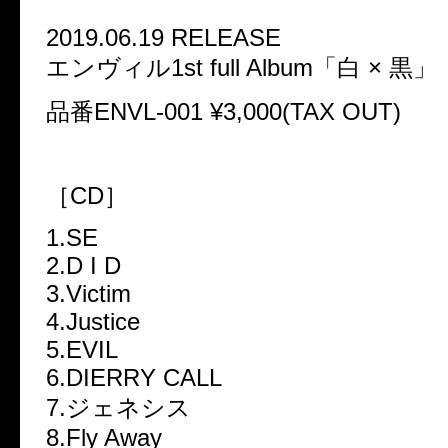
2019.06.19 RELEASE
エンヴィル1st full Album「白 × 黒」
品番ENVL-001 ¥3,000(TAX OUT)
［CD］
1.SE
2.D I D
3.Victim
4.Justice
5.EVIL
6.DIERRY CALL
7.ジェネシス
8.Fly Away