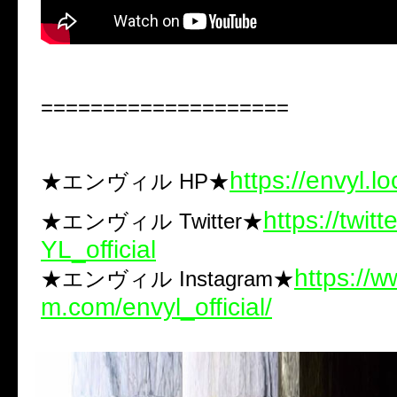
====================
https://envyl.lo
★エンヴィル HP★
https://twit
★エンヴィル Twitter★
YL_official
https://w
★エンヴィル Instagram★
m.com/envyl_official/