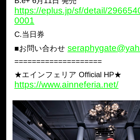
B.e+ 6月11日 発売
https://eplus.jp/sf/detail/2966
0001
C.当日券
seraphygate@yaho
■お問い合わせ
====================
★エインフェリア Official HP★
https://www.ainneferia.net/