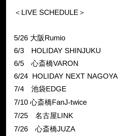
＜LIVE SCHEDULE＞
5/26 大阪Rumio
6/3 HOLIDAY SHINJUKU
6/5 心斎橋VARON
6/24 HOLIDAY NEXT NAGOYA
7/4 池袋EDGE
7/10 心斎橋FanJ-twice
7/25 名古屋LINK
7/26 心斎橋JUZA