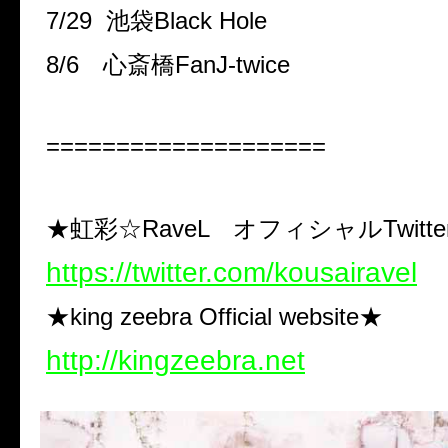
7/29 池袋Black Hole
8/6 心斎橋FanJ-twice
====================
★虹彩☆RaveL オフィシャルTwitte
https://twitter.com/kousairavel
★king zeebra Official website★
http://kingzeebra.net