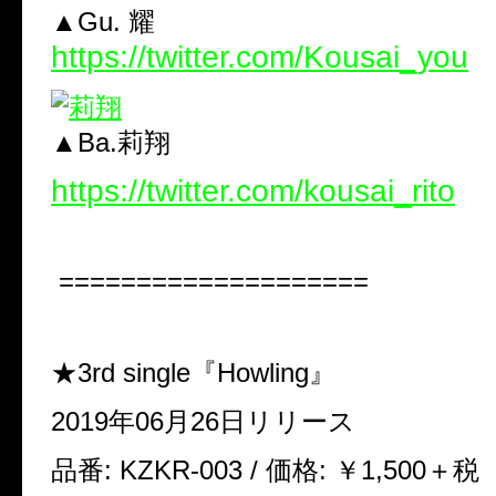
▲Gu. 耀
https://twitter.com/Kousai_you
▲Ba.莉翔
https://twitter.com/kousai_rito
====================
★3rd single
『Howling』
2019年06月26日リリース
品番: KZKR-003 /
価格: ￥1,500＋税