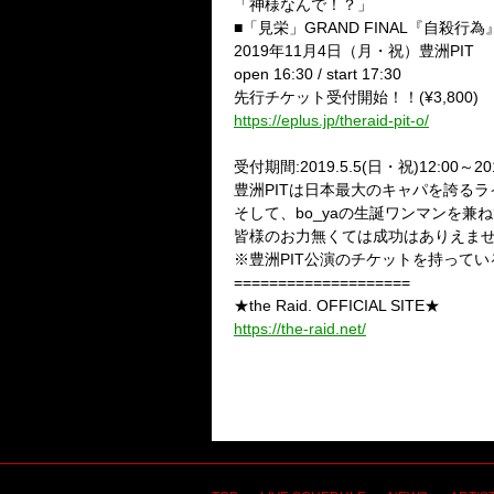
「神様なんで！？」
■「見栄」GRAND FINAL『自殺行為』
2019年11月4日（月・祝）豊洲PIT
open 16:30 / start 17:30
先行チケット受付開始！！(¥3,800)
https://eplus.jp/theraid-pit-o/
受付期間:2019.5.5(日・祝)12:00～2019
豊洲PITは日本最大のキャパを誇る
そして、bo_yaの生誕ワンマンを兼
皆様のお力無くては成功はありえま
※豊洲PIT公演のチケットを持って
====================
★the Raid. OFFICIAL SITE★
https://the-raid.net/