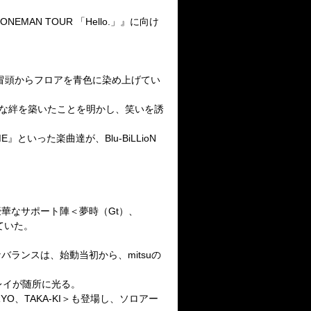
ONEMAN TOUR
「
Hello.
」』に向け
冒頭からフロアを青色に染め上げてい
な絆を築いたことを明かし、笑いを誘
ME
』といった楽曲達が、
Blu-BiLLioN
豪華なサポート陣＜夢時（
Gt
）、
ていた。
なバランスは、始動当初から、
mitsu
の
レイが随所に光る。
RYO
、
TAKA-KI
＞も登場し、ソロアー