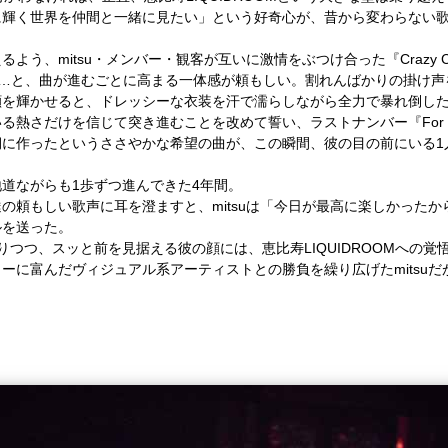
に輝く世界を仲間と一緒に見たい」という好奇心が、昔から変わらない
えるよう、
mitsu
・メンバー・観客が互いに激情をぶつけ合った『
Crazy 
…
と、曲が進むごとに高まる一体感が頼もしい。割れんばかりの掛け声
顔を輝かせると、ドレッシーな衣装を汗で濡らしながら全力で暴れ倒し
いる熱さだけを信じて突き進むことを改めて誓い、ラストナンバー『
For
期に作ったというささやかな希望の曲が、この瞬間、彼の目の前にいる
1
地道ながらも
1
歩ずつ進んできた
4
年間。
達の頼もしい歌声に耳を澄ますと、
mitsu
は「今日が最高に楽しかったか
ルを送った。
りつつ、スッと前を見据える彼の顔には、恵比寿
LIQUIDROOM
への覚
ィーに富んだヴィジュアル系アーティストとの勝負を繰り広げた
mitsu
だ