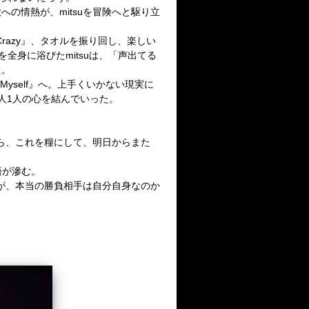
歌への情熱が、
mitsu
を冒険へと駆り立
Crazy
』、タオルを振り回し、楽しい
を全身に浴びた
mitsu
は、「声出てる
た。
 Myself
』へ。上手くいかない現実に
人
1
人の心を結んでいった。
ら、これを糧にして、明日からまた
悟が滲む。
が、本当の勝負相手は自分自身なのか