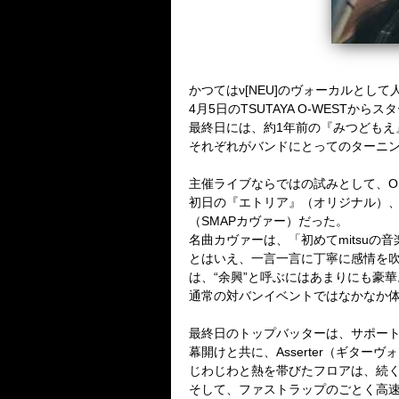
かつては
ν[NEU]
のヴォーカルとして
4
月
5
日の
TSUTAYA O-WEST
からスタ
最終日には、約
1
年前の『みつどもえ
それぞれがバンドにとってのターニ
主催ライブならではの試みとして、
O
初日の『エトリア』（オリジナル）
（
SMAP
カヴァー）だった。
名曲カヴァーは、「初めて
mitsu
の音
とはいえ、一言一言に丁寧に感情を
は、
“
余興
”
と呼ぶにはあまりにも豪華
通常の対バンイベントではなかなか
最終日のトップバッターは、サポー
幕開けと共に、
Asserter
（ギターヴォ
じわじわと熱を帯びたフロアは、続
そして、ファストラップのごとく高