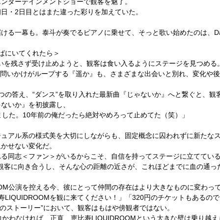
エンターテインメントショーで観客を魅了。
初日・
2
日目とはまた違った彩りを加えていた。
ける一幕も。泰斗が奏でるピアノに乗せて、そっと歌い始めたのは、
D
そばにいてくれたら＞
いを残さず受け止めようと、観客は食い入るようにステージを見つめる
いう問いかけがループする『遥か』も、さまざまな出会いと別れ、変化や
。
つの答え、
“
ダンス
”
を取り入れた最新曲『じゃないか』へと繋ぐと、観
ゃないか』を初披露し、
ました。
10
年前の俺だったら絶対やめろって止めてた（笑）」
ジュアル系の様式美を大切にしながらも、固定概念に囚われずに新たな
欠かせない変化だ。
れる同志＜ファン＞がいるからこそ、自信を持ってステージに立ててい
観客に向き合うし、そんな心の距離の近さが、これほどまでに血の通っ
OM
公演を控える今、彼にとって仲間の存在はより大きなものに変わっ
寿
LIQUIDROOM
を観に来てください！」「
320
円のチケットもあるので
のストーリー
”
において、観客はもはや傍観者ではない。
向かわなければ、正直、恵比寿
LIQUIDROOM
という大きな壁は乗り越え