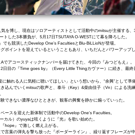
人気を博し、現在はソロアーティストとして活動中の
mitsu
が主催する、
ートした
3
本勝負が、
5
月
17
日
TSUTAYA O-WEST
にて幕を降ろした。
』でも競演した
Develop One’s Faculties
と
Blu-BiLLioN
が登場。
ングポイントを迎えているということもあり、いちだんとパワーアップ
.A
でアコースティックナンバーを届けてきた、今回の『みつどもえ』。
、
2
日目の『
Time goes by
』（
Every Little Thing
カヴァー）に続き、最終
楽に触れる人に気軽に聴いてほしい」という想いから、
“
余興
”
として準
吹き込んでいく
mitsu
の歌声と、泰斗（
Key
）
&
柴由佳子（
Vn
）による洗
。
体験できない濃厚なひとときが、観客の興奮を静かに煽っていった。
トベースを迎えた新体制で活動中の
Develop One’s Faculties
。
ーカル）の
yuya
は呟くように『光』を歌い始めた。
く『
hope
』で激しく燃え上がる。
速で言葉の弾丸を撃ち放った『ボーダーライン』、繰り返すフレーズが