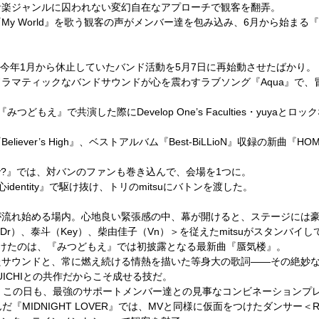
音楽ジャンルに囚われない変幻自在なアプローチで観客を翻弄。
『
My World
』を歌う観客の声がメンバー達を包み込み、
6
月から始まる『
今年
1
月から休止していたバンド活動を
5
月
7
日に再始動させたばかり。
ドラマティックなバンドサウンドが心を震わすラブソング『
Aqua
』で、
『みつどもえ』で共演した際に
Develop One’s Faculties
・
yuya
とロック
『
Believer’s High
』、ベストアルバム『
Best-BiLLioN
』収録の新曲『
HO
y?
』では、対バンのファンも巻き込んで、会場を
1
つに。
心
identity
』で駆け抜け、トリの
mitsu
にバトンを渡した。
が流れ始める場内。心地良い緊張感の中、幕が開けると、ステージには
Dr
）、泰斗（
Key
）、柴由佳子（
Vn
）＞を従えた
mitsu
がスタンバイし
けたのは、『みつどもえ』では初披露となる最新曲『蜃気楼』。
たサウンドと、常に燃え続ける情熱を描いた等身大の歌詞――その絶妙
ICHI
との共作だからこそ成せる技だ。
。この日も、最強のサポートメンバー達との見事なコンビネーションプ
んだ『
MIDNIGHT LOVER
』では、
MV
と同様に仮面をつけたダンサー＜