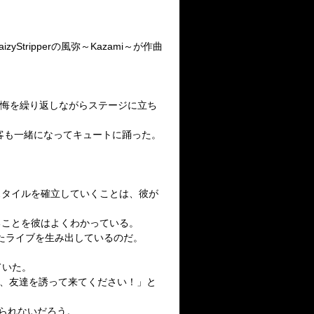
aizyStripper
の風弥～
Kazami
～が作曲
。
後悔を繰り返しながらステージに立ち
客も一緒になってキュートに踊った。
スタイルを確立していくことは、彼が
ることを彼はよくわかっている。
たライブを生み出しているのだ。
ていた。
、友達を誘って来てください！」と
られないだろう。