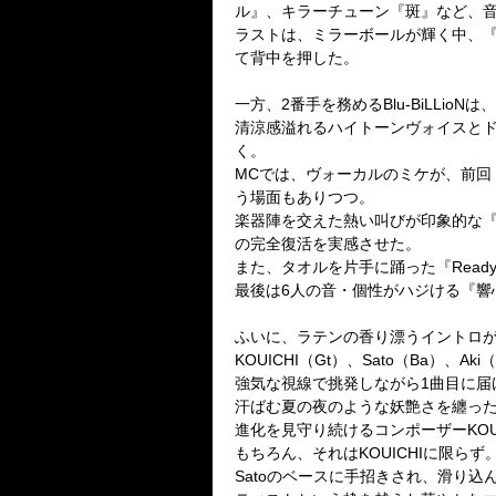
ル』、キラーチューン『斑』など、
ラストは、ミラーボールが輝く中、
て背中を押した。
一方、
2
番手を務める
Blu-BiLLioN
は、
清涼感溢れるハイトーンヴォイスと
く。
MC
では、ヴォーカルのミケが、前回
う場面もありつつ。
楽器陣を交えた熱い叫びが印象的な
の完全復活を実感させた。
また、タオルを片手に踊った『
Read
最後は
6
人の音・個性がハジける『響
ふいに、ラテンの香り漂うイントロ
KOUICHI
（
Gt
）、
Sato
（
Ba
）、
Aki
（
強気な視線で挑発しながら
1
曲目に届
汗ばむ夏の夜のような妖艶さを纏っ
進化を見守り続けるコンポーザー
KOU
もちろん、それは
KOUICHI
に限らず
Sato
のベースに手招きされ、滑り込