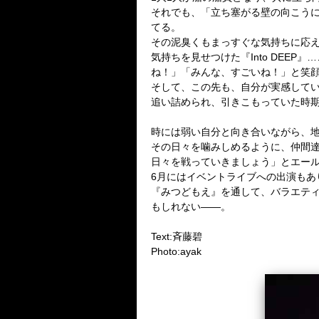
それでも、「立ち塞がる壁の向こう
てる。
その泥臭くもまっすぐな気持ちに応
気持ちを見せつけた『
Into DEEP
』
…
ね！」「みんな、すごいね！」と笑
そして、この先も、自分が実感して
追い詰められ、引きこもっていた時
時には弱い自分と向き合いながら、
その日々を噛みしめるように、仲間
日々を戦っていきましょう」とエー
6
月にはイベントライブへの出演もあ
『みつどもえ』を通して、バラエテ
もしれない――。
Text:
斉藤碧
Photo:ayak