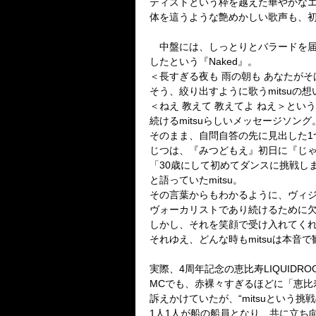
ティストという枠を越えた華やかな
体を這うような艶めかしい歌声も、
中盤には、しっとりとバラードを届
したという『
Naked
』。
＜長すぎる夜も 雨の朝も あなたが
そう、絞り出すように歌う
mitsu
の想
＜ねえ 教えて 教えてよ ねえ＞と
続ける
mitsu
らしいメッセージソング
そのまま、自問自答の先に見出した
1
じつは、『みつどもえ』初日に『じ
「
30
歳にして初めてダンスに挑戦し
と語っていた
mitsu
。
その言葉からもわかるように、ヴィ
ヴォーカリストであり続けるために
しかし、それを笑顔で受け入れてく
それゆえ、どんな時も
mitsu
は本音で
実際、
4
周年記念の恵比寿
LIQUIDRO
MC
でも、赤裸々すぎるほどに「恵比
訴えかけていたが、
“mitsu
という挑戦
1
人
1
人が船の船員となり、共に立ち