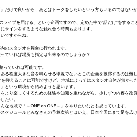
グ』だけで良いから、あとはトークをしたいという方もいるのではない
「僕のライブを届ける」という企画ですので、定めた中で“話だけ”をするこ
キにサインをするような触れ合う時間もあります。
たいですからね。
」は都内のスタジオを舞台に行われます。
整っていれば場所も指定は出来るのでしょうか？
が整っていれば可能です。
、ある程度大きな音を鳴らせる環境でないとこの企画を披露するのは難
オを抑えることは可能ですけど、地域によってはスタジオ自体が無かっ
オ」という環境から始めようと思います。
NE～」をより楽しくするための経験や知識を重ねながら、少しずつ内容を
やしたい。
な地域で「～ONE on ONE～」をやりたいなとも思っています。
」は僕のスケジュールとみなさんの予算次第とはいえ、日本全国にまで足を