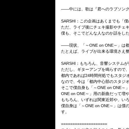
――中には、歌は『君へのラブソン
SARSHI：この企画はあくまでも
ただ、ライブ後にチェキ撮影やチェ
僕も、そこでどんな人なのか話をし
――現状、「～ONE on ONE～
たとえば、ライブが出来る環境さえ
SARSHI：もちろん、音響システム
ただし、ギターアンプを鳴らすので
都内であれば24時間何処でもスタジ
なので、今は「都内中心部のスタジ
そこで僕自身も「～ONE on O
ONE on ONE～」用の新曲だって増
もちろん、いずれは関東近郊や、いろん
僕自身は「～ONE on ONE～
す。
====================