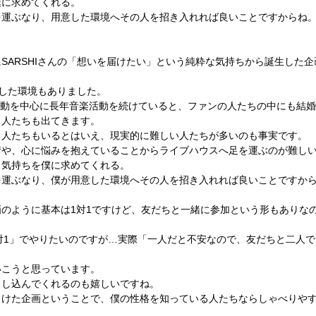
僕に求めてくれる。
を運ぶなり、用意した環境へその人を招き入れれば良いことですからね
本当にSARSHIさんの「想いを届けたい」という純粋な気持ちから誕生した
しした環境もありました。
活動を中心に長年音楽活動を続けていると、ファンの人たちの中にも結
う人たちも出てきます。
る人たちもいるとはいえ、現実的に難しい人たちが多いのも事実です。
情や、心に悩みを抱えていることからライブハウスへ足を運ぶのが難し
う気持ちを僕に求めてくれる。
を運ぶなり、僕が用意した環境へその人を招き入れれば良いことですか
う企画のように基本は1対1ですけど、友だちと一緒に参加という形もありな
「1対1」でやりたいのですが…実際「一人だと不安なので、友だちと二人
いこうと思っています。
申し込んでくれるのも嬉しいですね。
向けた企画ということで、僕の性格を知っている人たちならしゃべりや