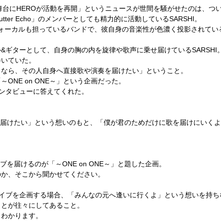
OMを舞台にHEROが活動を再開」というニュースが世間を騒がせたのは、つ
tter Echo」のメンバーとしても精力的に活動しているSARSHI。
ずからヴォーカルも担っているバンドで、彼自身の音楽性が色濃く投影されてい
&ギターとして、自身の胸の内を旋律や歌声に乗せ届けているSARSHI
巻いていた。
るなら、その人自身へ直接歌や演奏を届けたい」ということ。
ONE on ONE～」という企画だった。
インタビューに答えてくれた。
届けたい」という想いのもと、「僕が君のためだけに歌を届けにいくよ」と
ブを届けるのが「～ONE on ONE～」と題した企画。
のか、そこから聞かせてください。
がライブを企画する場合、「みんなの元へ逢いに行くよ」という想いを持
ことが往々にしてあること。
もわかります。