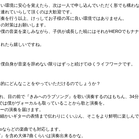
すい環境に安心を覚えたら、次は一人で申し込んでいただく形でも構わ
を連れていらして頂くのは大歓迎です。
演奏を行う以上、けっしてお子様の耳に良い環境ではありません。
この対策はお願いします。
形で僕の音楽を楽しみながら、子供が成長した暁にはそれがHEROでもナナでもF
くれたら嬉しいですね。
画は、僕自身が音楽を辞めない限りはずっと続けてゆくライフワークです。
、具体的にどんなことをやっていただけるのでしょうか？
き入れ、目の前で『きみへのラブソング』を歌い演奏するのはもちん、34
Echoでは僕がヴォーカルも取っていることから歌と演奏を。
ターの演奏を届けます。
は細かいギターの表情まで伝わりにくいぶん、そこをより鮮明に楽しん
 Echoならどの楽曲でも対応します。
』を含め大体7曲くらいは演奏出来るかな。