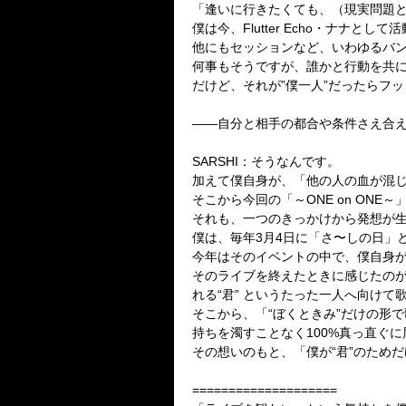
「逢いに行きたくても、（現実問題
僕は今、Flutter Echo・ナナと
他にもセッションなど、いわゆるバ
何事もそうですが、誰かと行動を共
だけど、それが”僕一人”だったらフ
――自分と相手の都合や条件さえ合
SARSHI：そうなんです。
加えて僕自身が、「他の人の血が混じ
そこから今回の「～ONE on ON
それも、一つのきっかけから発想が
僕は、毎年3月4日に「さ〜しの日」
今年はそのイベントの中で、僕自身
そのライブを終えたときに感じたのが
れる“君” というたった一人へ向け
そこから、「“ぼくときみ”だけの形
持ちを濁すことなく100%真っ直ぐ
その想いのもと、「僕が“君”のためだ
====================