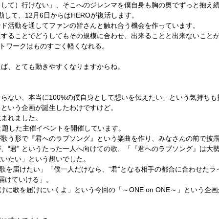
として）行けない」、そこへのジレンマを僕自身も胸の奥でずっと抱え
して活動して、12月6日からはHEROが復活します。
ンド活動を通してファンの皆さんと触れ合う機会を作っています。
にすることでどうしてもその規模に合わせ、出来ることと出来ないこと
ットワークはものすごく軽くなれる。
えば、とても動きやすくなりますからね。
らない、本当に100%の僕自身として想いを伝えたい」という気持ちも
E～」という企画が誕生したわけですけど。
生まれました。
と題した主催イベントを開催しています。
が歌う形で『君へのラブソング』という楽曲を作り、みなさんの前で披
、“君” というたった一人へ向けての歌、「『君へのラブソング』は大
て歌いたい」という想いでした。
で歌を届けたい」「僕一人だけなら、“君”となる相手の都合に合わせた
に届けていける」。
けに歌を届けにいくよ」という今回の「～ONE on ONE～」という企