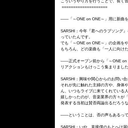
こういうやり方を行うことで、長く
====================
――「～ONE on ONE～」用に
SARSHI：今年『君へのラブソング
っていたんです。
でも「～ONE on ONE～」の企
もちろん、どの楽曲も「一人に向け
――正式オープン前から「～ONE o
リアクションもけっこう集まりまし
SARSHI：興味や関心からのお問
それが先に触れた主婦の方や、身体や
ん、いつもライブに来てくれている
嬉しかったのが、音楽業界の方々が
発表する当初は賛否両論出るだろう
――ということは、否の声もあるっ
SARSHI：いや、直接僕のもとへは