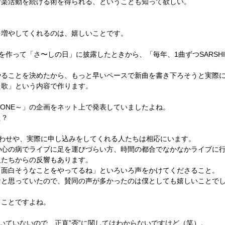
音楽活動を続ける術を得られる、ということも知って欲しい。
新曲を増やしてくれるのは、嬉しいことです。
』を作って「さ〜しの日」に披露したときから、「毎年、1曲ずつSARS
画をやることを決めたから、もっと早いペースで新曲を書き下ろそうと実際
た歌」という内容で作ります。
n ONE～」の企画をネット上で発表していましたよね。
た？
い合わせや、実際に申し込みをしてくれる人たちは相応にいます。
心の病でライブに足を運びづらい方、時間の都合でなかなかライブに行
人たちからの反響もあります。
「面白そうなことをやってるね」といろいろ声をかけてくださること。
なと思っていたので、賛同の声が多かったのは僕としても嬉しいことで
てことですよね。
届いていないので、正直”否”に関してはわからないですけど（笑）。