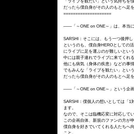
「ライブを観たい」という気持ちを
だったら僕自身がその人のもとへ足
====================
――「～ONE on ONE～」は、
SARSHI：そこには、もう一つ後押
というのも、僕自身HEROとしての
にライブに足を運ぶのが難しいとい
中には親子連れでライブに来てくれ
他にも病気（身体の疾患）などの事
でもみんな「ライブを観たい」とい
だったら僕自身がその人のもとへ足
――「～ONE on ONE～」とい
SARSHI：僕個人の想いとしては
ます。
なので、そこは臨機応変に対応して
この企画自体、新規のファンの方が
僕自身を好きでいてくれる人たちへ
こと。