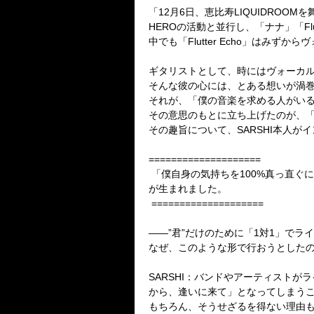
「12月6日、恵比寿LIQUIDRO
HEROの活動と並行し、「ナナ」「Flu
中でも「Flutter Echo」はみ
ギタリストとして、時にはヴォーカル
そんな彼の心には、とある想いが渦
それが、「僕の音楽を求める人がい
その意思のもとに立ち上げたのが、「～
その趣旨について、SARSHI本人が
====================
「僕自身の気持ちを100%真っ直ぐに
が生まれました。
====================
――”君”だけのために「1対1」でライ
なぜ、このような形で行おうとした
SARSHI：バンドやアーティスト
から、逢いに来て」となってしまう
もちろん、そうせざるを得ない理由