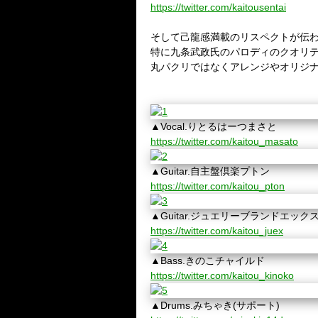
https://twitter.com/kaitousentai
そして己龍感満載のリスペクトが伝
特に九条武政氏のパロディのクオリ
丸パクリではなくアレンジやオリジ
▲Vocal.りとるはーつまさと
https://twitter.com/kaitou_masato
▲Guitar.自主盤倶楽プトン
https://twitter.com/kaitou_pton
▲Guitar.ジュエリーブランドエック
https://twitter.com/kaitou_juex
▲Bass.きのこチャイルド
https://twitter.com/kaitou_kinoko
▲Drums.みちゃき(サポート)