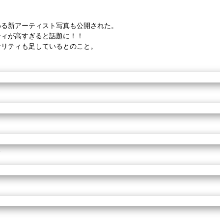
わる新アーティスト写真も公開された。
ティが高すぎると話題に！！
ナリティも足しているとのこと。
ス