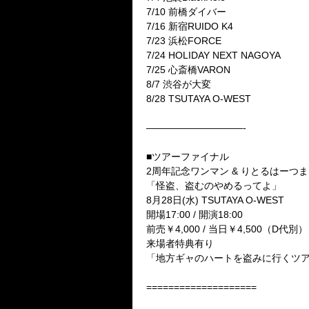
7/10 前橋ダイバー
7/16 新宿RUIDO K4
7/23 浜松FORCE
7/24 HOLIDAY NEXT NAGOYA
7/25 心斎橋VARON
8/7 渋谷が大変
8/28 TSUTAYA O-WEST
——————————-
■ツアーファイナル
2周年記念ワンマン & りとるはーつ
「怪盗、盗むのやめるってよ」
8月28日(水) TSUTAYA O-WEST
開場17:00 / 開演18:00
前売￥4,000 / 当日￥4,500（D代別）
来場者特典有り
「地方ギャのハートを盗みに行くツア
====================