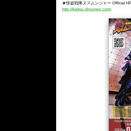
★怪盗戦隊ヌスムンジャー Official H
http://kaitou-shounen.com/