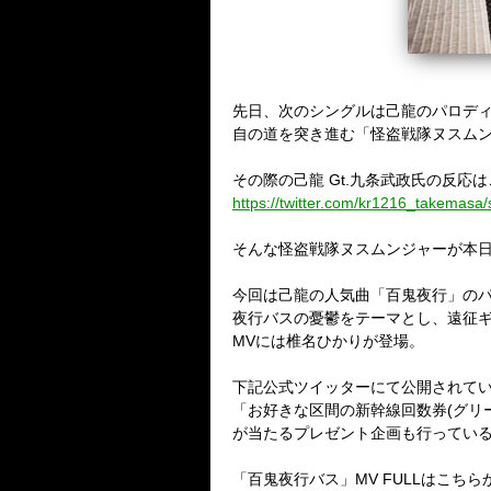
先日、次のシングルは己龍のパロデ
自の道を突き進む「怪盗戦隊ヌスム
その際の己龍 Gt.九条武政氏の反応
https://twitter.com/kr1216_takemas
そんな怪盗戦隊ヌスムンジャーが本日
今回は己龍の人気曲「百鬼夜行」の
夜行バスの憂鬱をテーマとし、遠征
MVには椎名ひかりが登場。
下記公式ツイッターにて公開されている
「お好きな区間の新幹線回数券(グリ
が当たるプレゼント企画も行ってい
「百鬼夜行バス」MV FULLはこちら