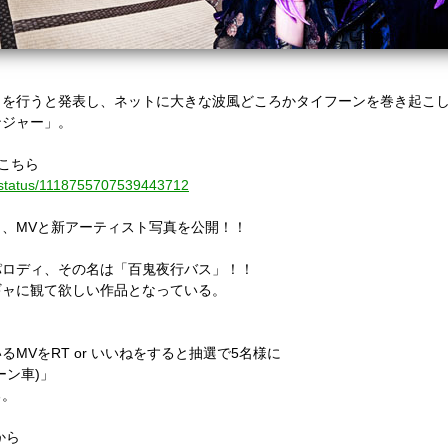
ィを行うと発表し、ネットに大きな波風どころかタイフーンを巻き起こ
ンジャー」。
はこちら
a/status/1118755707539443712
、MVと新アーティスト写真を公開！！
パロディ、その名は「百鬼夜行バス」！！
ギャに観て欲しい作品となっている。
MVをRT or いいねをすると抽選で5名様に
ーン車)」
る。
から