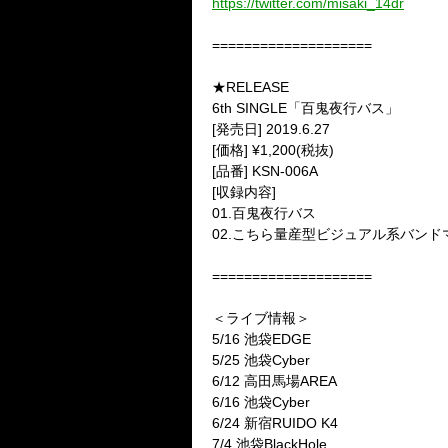
https://twitter.com/misaki_14dr
====================
★RELEASE
6th SINGLE「百鬼夜行バス」
[発売日] 2019.6.27
[価格] ¥1,200(税抜)
[品番] KSN-006A
[収録内容]
01.百鬼夜行バス
02.こちら量産型ビジュアル系バンド
====================
＜ライブ情報＞
5/16 池袋EDGE
5/25 池袋Cyber
6/12 高田馬場AREA
6/16 池袋Cyber
6/24 新宿RUIDO K4
7/4 池袋BlackHole