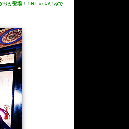
が登場！！RT or いいねで