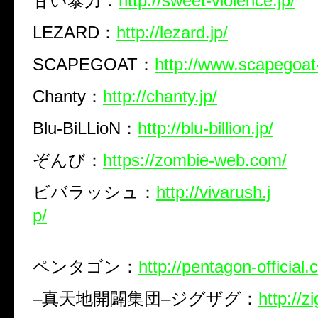
甘い暴力：
http://sweet-violence.jp/
LEZARD
：
http://lezard.jp/
SCAPEGOAT
：
http://www.scapegoat-
Chanty
：
http://chanty.jp/
Blu-BiLLioN
：
http://blu-billion.jp/
ぞんび：
https://zombie-web.com/
ビバラッシュ：
http://vivarush.j
p/
ペンタゴン：
http://pentagon-official.
–
真天地開闢集団
–
ジグザグ：
http://z