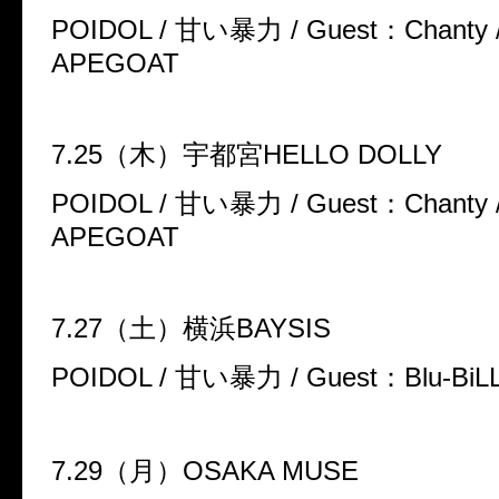
POIDOL /
甘い暴力
/ Guest
：
Chanty 
APEGOAT
7.25
（木）宇都宮
HELLO DOLLY
POIDOL /
甘い暴力
/ Guest
：
Chanty 
APEGOAT
7.27
（土）横浜
BAYSIS
POIDOL /
甘い暴力
/ Guest
：
Blu-BiL
7.29
（月）
OSAKA MUSE