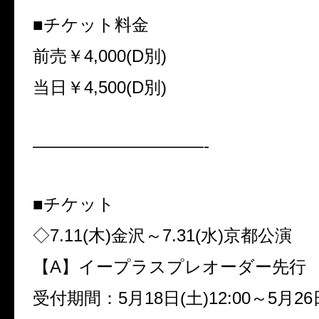
■チケット料金
前売￥
4,000(D
別
)
当日￥
4,500(D
別
)
——————————-
■チケット
◇
7.11(
木
)
金沢～
7.31(
水
)
京都公演
【
A
】イープラスプレオーダー先行
受付期間：
5
月
18
日
(
土
)12:00
～
5
月
26