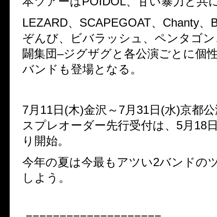
本ツアーは
POIDOL
、甘い暴力と共
LEZARD
、
SCAPEGOAT
、
Chanty
、
B
ぞんび、ビバラッシュ、ペンタゴン
闢集団
–
ジグザグと各公演ごとに個
バンドも登場となる。
7
月
11
日
(
木
)
金沢～
7
月
31
日
(
水
)
京都公
スプレオーダー先行受付は、
5
月
18
り開始。
今年の夏は今最もアツい
2
バンドの
しよう。