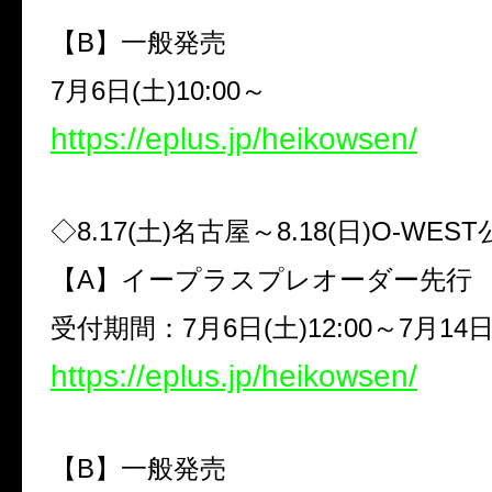
【
B
】一般発売
7
月
6
日
(
土
)10:00
～
https://eplus.jp/heikowsen/
◇
8.17(
土
)
名古屋～
8.18(
日
)O-WEST
【
A
】イープラスプレオーダー先行
受付期間：
7
月
6
日
(
土
)12:00
～
7
月
14
https://eplus.jp/heikowsen/
【
B
】一般発売