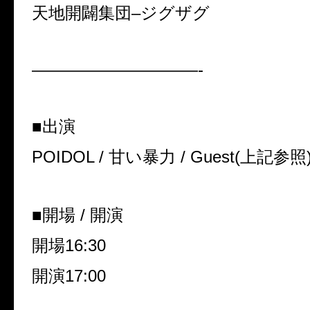
天地開闢集団
–
ジグザグ
——————————-
■出演
POIDOL /
甘い暴力
/ Guest(
上記参照
■開場
/
開演
開場
16:30
開演
17:00