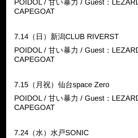
POIDOL /
甘い暴力
/ Guest
：
LEZARD
CAPEGOAT
7.14
（日）新潟
CLUB RIVERST
POIDOL /
甘い暴力
/ Guest
：
LEZARD
CAPEGOAT
7.15
（月祝）仙台
space Zero
POIDOL /
甘い暴力
/ Guest
：
LEZARD
CAPEGOAT
7.24
（水）水戸
SONIC