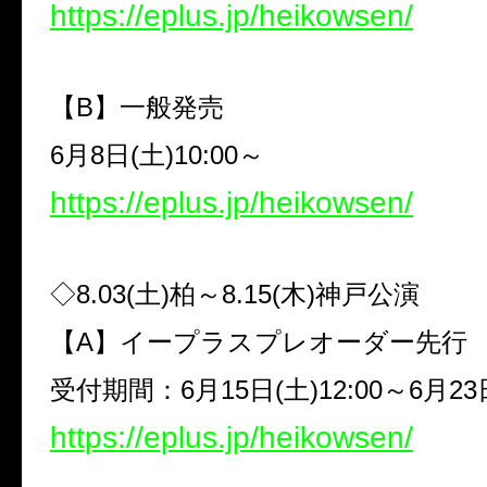
https://eplus.jp/heikowsen/
【
B
】一般発売
6
月
8
日
(
土
)10:00
～
https://eplus.jp/heikowsen/
◇
8.03(
土
)
柏～
8.15(
木
)
神戸公演
【
A
】イープラスプレオーダー先行
受付期間：
6
月
15
日
(
土
)12:00
～
6
月
23
https://eplus.jp/heikowsen/