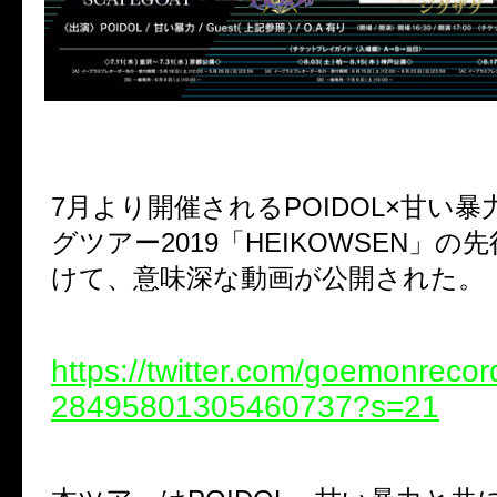
7
月より開催される
POIDOL×
甘い暴
グツアー
2019
「
HEIKOWSEN
」の先
けて、意味深な動画が公開された。
https://twitter.com/goemonrecor
28495801305460737?s=21