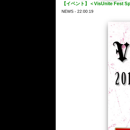
【イベント】＜VisUnite Fest S
NEWS - 22:00:19