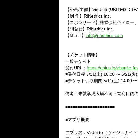
【企画/主催】VisUnite(UNITED DREA
【制 作】RINethics Inc.
【スポンサード】株式会社ウィロー、株式
【問合せ】RINethics Inc.
【M a i l】
info@rinethics.com
【チケット情報】
一般チケット
受付URL：
https://eplus.jp/visunite-fes
■受付日程 5/11(土) 10:00 〜 5/21(火)
■チケット引取期間 5/11(土) 14:0
備考：未就学児入場不可・営利目的
====================
■アプリ概要
アプリ名：VisUnite（ヴィジュナイ