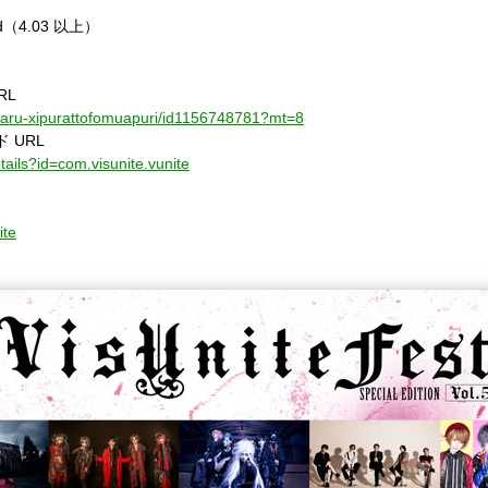
d（4.03 以上）
）
RL
ijuaru-xipurattofomuapuri/id1156748781?mt=8
ド URL
tails?id=com.visunite.vunite
ite