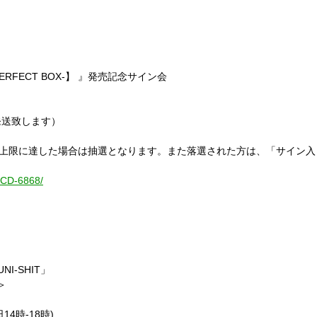
ERFECT BOX-】 』発売記念サイン会
発送致します）
。上限に達した場合は抽選となります。また落選された方は、「サイン
NKCD-6868/
UNI-SHIT」
＞
平日14時-18時)