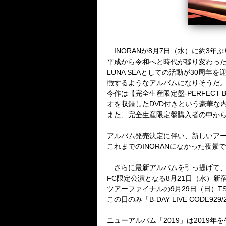
INORANが8月7日（水）に約3
平成から令和へと時代が移り変わった2
LUNA SEAとしての活動が30周
徴するようなアルバムになりそうだ
今作は【完全生産限定盤-PERFEC
オを収録したDVD付きという豪華な内容
また、完全生産限定盤購入者の中か
アルバム発売決定に伴い、新しいア
これまでのINORANになかった夜
さらに最新アルバムを引っ提げて、全国ツア
FC限定公演となる8月21日（水）新宿
ツアーファイナルの9月29日（日）TS
この日のみ「B-DAY LIVE CODE
ニューアルバム「2019」は2019