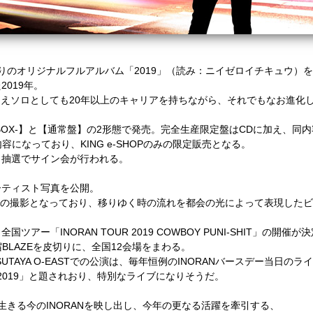
年ぶりのオリジナルフルアルバム「2019」（読み：ニイゼロイチキュウ）
019年。
年を迎えソロとしても20年以上のキャリアを持ちながら、それでもなお進化し
。
T BOX-】と【通常盤】の2形態で発売。完全生産限定盤はCDに加え、同
になっており、KING e-SHOPのみの限定販売となる。
ら抽選でサイン会が行われる。
ーティスト写真を公開。
景での撮影となっており、移りゆく時の流れを都会の光によって表現した
ー「INORAN TOUR 2019 COWBOY PUNI-SHIT」の開催が
BLAZEを皮切りに、全国12会場をまわる。
UTAYA O-EASTでの公演は、毎年恒例のINORANバースデー当日のラ
929/2019」と題されおり、特別なライブになりそうだ。
年を生きる今のINORANを映し出し、今年の更なる活躍を牽引する、