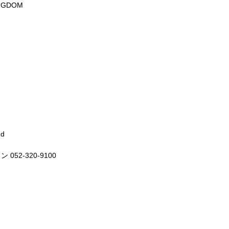
NGDOM
d
52-320-9100