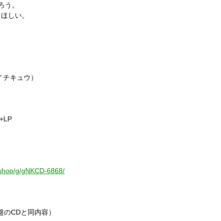
ろう。
てほしい。
イチキュウ）
+LP
p/shop/g/gNKCD-6868/
盤のCDと同内容）