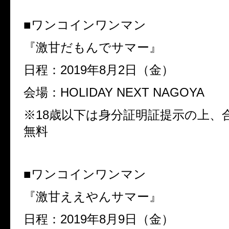
■
ワンコインワンマン
『激甘だもんでサマー』
日程：
2019
年
8
月
2
日（金）
会場：
HOLIDAY NEXT NAGOYA
※
18
歳以下は身分証明証提示の上、
無料
■
ワンコインワンマン
『激甘ええやんサマー』
日程：
2019
年
8
月
9
日（金）