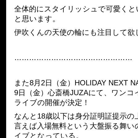
全体的にスタイリッシュで可愛くと
と思います。
伊吹くんの天使の輪にも注目して欲
…………………………………………
また
8
月
2
日（金）
HOLIDAY NEXT 
9
日（金）心斎橋
JUZA
にて、ワンコ
ライブの開催が決定！
なんと
18
歳以下は身分証明証提示の
言えば入場無料という大盤振る舞い
イブとなっている。