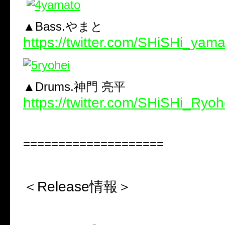
▲Bass.やまと
https://twitter.com/SHiSHi_yama
▲Drums.神門 亮平
https://twitter.com/SHiSHi_Ryoh
====================
＜
Release
情報＞