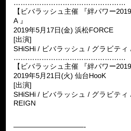
…………………………………………
【ビバラッシュ主催
『絆パワー
2019
A
』
2019
年
5
月
17
日
(
金
)
浜松
FORCE
[
出演
]
SHiSHi /
ビバラッシュ
/
グラビティ
…………………………………………
【ビバラッシュ主催
『絆パワー
2019
2019
年
5
月
21
日
(
火
)
仙台
HooK
[
出演
]
SHiSHi /
ビバラッシュ
/
グラビティ
REIGN
——————————-