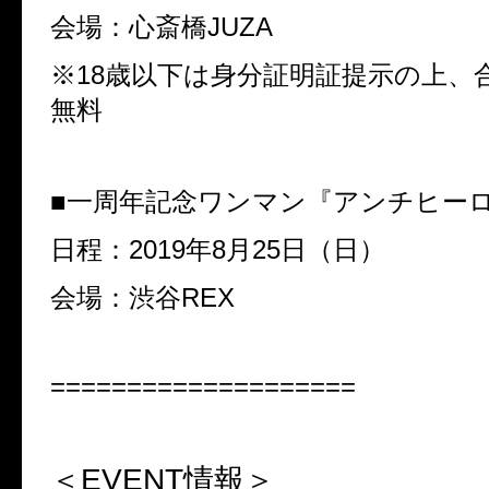
会場：心斎橋
JUZA
※
18
歳以下は身分証明証提示の上、
無料
■
一周年記念ワンマン『アンチヒー
日程：
2019
年
8
月
25
日（日）
会場：渋谷
REX
====================
＜
EVENT
情報＞