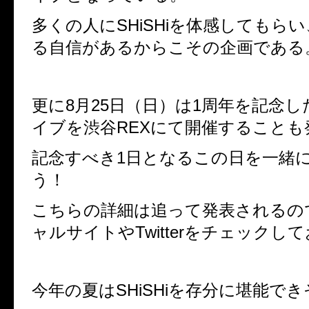
多くの人に
SHiSHi
を体感してもらい
る自信があるからこその企画である
更に
8
月
25
日（日）は
1
周年を記念し
イブを渋谷
REX
にて開催することも
記念すべき
1
日となるこの日を一緒
う！
こちらの詳細は追って発表されるの
ャルサイトや
Twitter
をチェックして
今年の夏は
SHiSHi
を存分に堪能でき