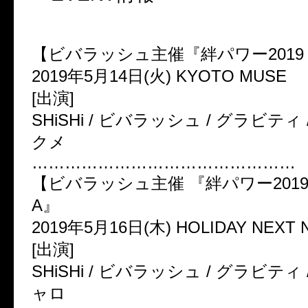
【ビバラッシュ主催『絆パワー
2019
2019
年
5
月
14
日
(
火
) KYOTO MUSE
[
出演
]
SHiSHi /
ビバラッシュ
/
グラビティ
クメ
…………………………………………
【ビバラッシュ主催
『絆パワー
201
A
』
2019
年
5
月
16
日
(
木
) HOLIDAY NEXT
[
出演
]
SHiSHi /
ビバラッシュ
/
グラビティ
ャロ