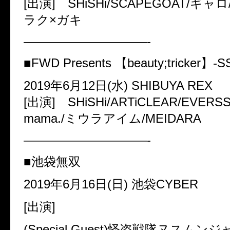
[
出演
] SHiSHi/SCAPEGOAT/
ギャロ
ラク
×
ガキ
——————————-
■FWD Presents
【
beauty;tricker
】
-S
2019
年
6
月
12
日
(
水
) SHIBUYA REX
[
出演
] SHiSHi/ARTiCLEAR/EVERSS
mama./
ミウラアイム
/MEIDARA
——————————-
■池袋無双
2019
年
6
月
16
日
(
日
)
池袋
CYBER
[
出演
]
(Special Guest)
怪盗戦隊ヌスムンジ