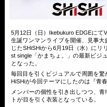
5
月
12
日（日）
Ikebukuro EDGE
にて
V
生誕ワンマンライブを開催、見事大
じた
SHiSHi
から
6
月
19
日（水）にリ
st single
「かまちょ。」の最新ビジ
となった。
毎回目を引くビジュアルで周囲を驚
HiSHi
が今回テーマにしたのは『青
メンバーの個性を引き出しつつ、青
トが目を引く衣装となっている。