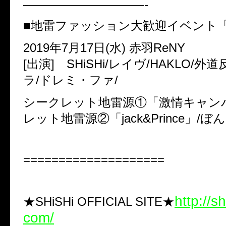
——————————-
■地雷ファッション大歓迎イベント
2019
年
7
月
17
日
(
水
)
赤羽
ReNY
[
出演
]
SHiSHi/
レイヴ
/HAKLO/
外道
ラ
/
ドレミ・ファ
/
シークレット地雷源①「激情キャン
レット地雷源②「
jack&Prince
」
/
ぼん
====================
http://sh
★SHiSHi OFFICIAL SITE
★
com/