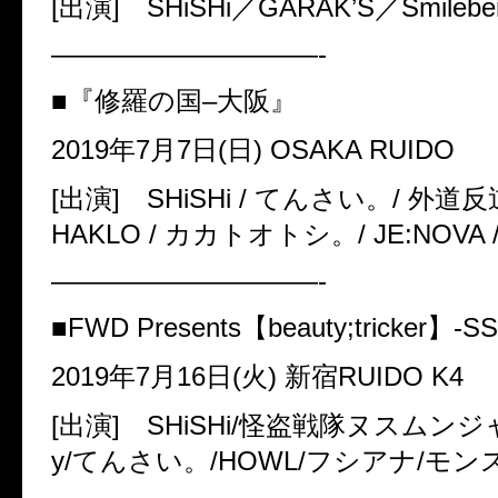
[
出演
] SHiSHi
／
GARAK’S
／
Smilebe
——————————-
■『修羅の国
–
大阪』
2019
年
7
月
7
日
(
日
) OSAKA RUIDO
[
出演
] SHiSHi /
てんさい。
/
外道反
HAKLO /
カカトオトシ。
/ JE:NOVA
——————————-
■FWD Presents
【
beauty;tricker
】
-SS
2019
年
7
月
16
日
(
火
)
新宿
RUIDO K4
[
出演
] SHiSHi/
怪盗戦隊ヌスムンジ
y/
てんさい。
/HOWL/
フシアナ
/
モン