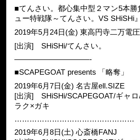
■てんさい。都心集中型２マン
5
本勝
ュー特戦隊～てんさい。
VS SHiSHi
2019
年
5
月
24
日
(
金
)
東高円寺二万電圧
[
出演
] SHiSHi/
てんさい。
——————————-
■SCAPEGOAT presents
「略奪」
2019
年
6
月
7
日
(
金
)
名古屋
ell.SIZE
[
出演
] SHiSHi/SCAPEGOAT/
ギャロ
ラク
×
ガキ
…………………………………………
2019
年
6
月
8
日
(
土
)
心斎橋
FANJ