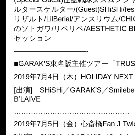
ルタースケルター
/(Guest)SHiSHi/f
es
リザルト
/LilBerial/
アンスリウム
/CHI
のソトガワ
/
リベリベ
/AESTHETIC BL
セッション
——————————-
■GARAK’S
東名阪主催ツアー「
TRUS
2019
年
7
月
4
日（木）
HOLIDAY NEXT
[
出演
] SHiSHi
／
GARAK’S
／
Smilebe
B’LAIVE
…………………………………………
2019
年
7
月
5
日（金）心斎橋
Fan J Twi