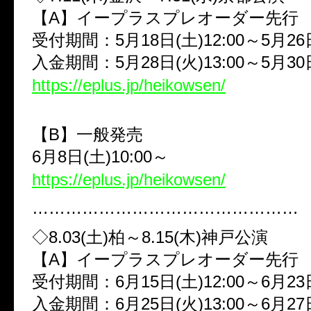
【
A
】イープラスプレオーダー先行
受付期間：
5
月
18
日
(
土
)12:00
～
5
月
26
入金期間：
5
月
28
日
(
火
)13:00
～
5
月
30
https://eplus.jp/heikowsen/
【
B
】一般発売
6
月
8
日
(
土
)10:00
～
https://eplus.jp/heikowsen/
…………………………………………
◇
8.03(
土
)
柏～
8.15(
木
)
神戸公演
【
A
】イープラスプレオーダー先行
受付期間：
6
月
15
日
(
土
)12:00
～
6
月
23
入金期間：
6
月
25
日
(
火
)13:00
～
6
月
27