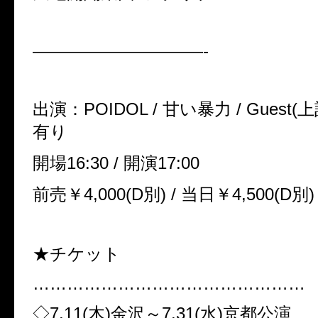
——————————-
出演：
POIDOL /
甘い暴力
/ Guest(
上
有り
開場
16:30 /
開演
17:00
前売￥
4,000(D
別
) /
当日￥
4,500(D
別
)
★チケット
…………………………………………
◇
7.11(
木
)
金沢～
7.31(
水
)
京都公演