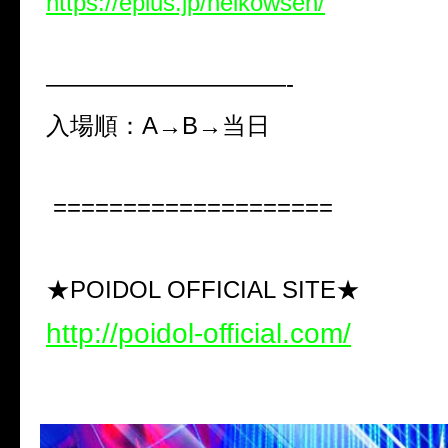
https://eplus.jp/heikowsen/
——————————-
入場順：
A→B→
当日
====================
★POIDOL OFFICIAL SITE★
http://poidol-official.com/