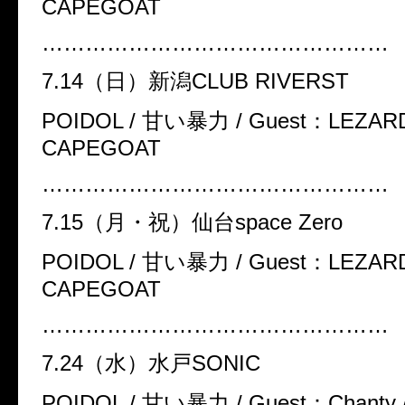
CAPEGOAT
…………………………………………
7.14
（日）新潟
CLUB RIVERST
POIDOL /
甘い暴力
/ Guest
：
LEZARD
CAPEGOAT
…………………………………………
7.15
（月・祝）仙台
space Zero
POIDOL /
甘い暴力
/ Guest
：
LEZARD
CAPEGOAT
…………………………………………
7.24
（水）水戸
SONIC
POIDOL /
甘い暴力
/ Guest
：
Chanty 