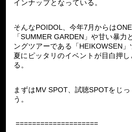
インナップとなっている。
そんな
POIDOL
、
今年
7
月からは
ONE
「
SUMMER GARDEN
」や
甘い暴力
ングツアーである「
HEIKOWSEN
」
夏にピッタリのイベントが目白押し
る。
まずは
MV SPOT
、試聴
SPOT
をじっ
う。
====================