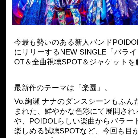
今最も勢いのある新人バンド
POIDO
にリリーする
NEW SINGLE
「パライ
OT
＆全曲視聴
SPOT
＆ジャケットを
最新作のテーマは「楽園」。
Vo.
絢瀬 ナナのダンスシーンもふん
まれた、鮮やかな色彩にて展開され
や、
POIDOL
らしい楽曲からバラー
楽しめる試聴
SPOT
など、
今回も目