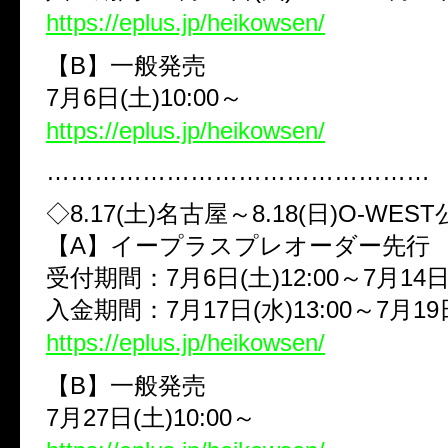
https://eplus.jp/heikowsen/
【
B
】一般発売
7
月
6
日
(
土
)10:00
～
https://eplus.jp/heikowsen/
…………………………………………
◇
8.17(
土
)
名古屋～
8.18(
日
)O-WEST
【
A
】イープラスプレオーダー先行
受付期間：
7
月
6
日
(
土
)12:00
～
7
月
14
入金期間：
7
月
17
日
(
水
)13:00
～
7
月
19
https://eplus.jp/heikowsen/
【
B
】一般発売
7
月
27
日
(
土
)10:00
～