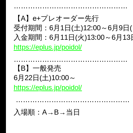
…………………………………………
【
A
】
e+
プレオーダー先行
受付期間：
6
月
1
日
(
土
)12:00
～
6
月
9
日
(
入金期間：
6
月
11
日
(
火
)13:00
～
6
月
13
https://eplus.jp/poidol/
…………………………………………
【
B
】一般発売
6
月
22
日
(
土
)10:00
～
https://eplus.jp/poidol/
…………………………………………
入場順：
A→B→
当日