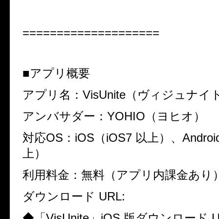
====================
■
アプリ概要
アプリ名：
VisUnite
（ヴィジュナイ
アンバサダー：
YOHIO
（ヨヒオ）
対応
OS
：
iOS
（
iOS7
以上）、
Androi
上）
利用料金：無料（アプリ内課金あり
ダウンロード
URL:
◆
「
VisUnite
」
iOS
版ダウンロード
U