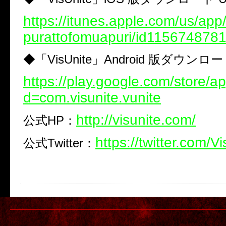
https://itunes.apple.com/us/app/
purattofomuapuri/id115674878
◆
「
VisUnite
」
Android
版ダウンロー
https://play.google.com/store/ap
d=com.visunite.vunite
http://visunite.com/
公式
HP
：
https://twitter.com/V
公式
Twitter
：