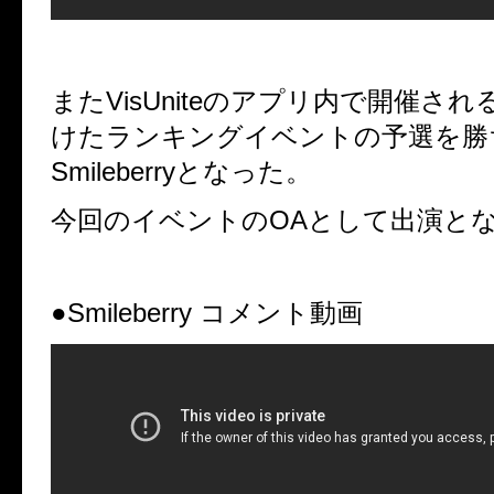
また
VisUnite
のアプリ内で開催され
けたランキングイベントの予選を勝
Smileberry
となった。
今回のイベントの
OA
として出演と
●Smileberry
コメント動画