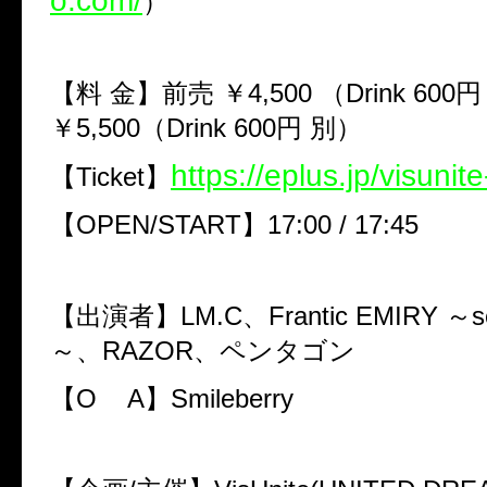
o.com/
）
【料
金】前売
￥
4,500
（
Drink 600
円
￥
5,500
（
Drink 600
円
別）
https://eplus.jp/visunite
【
Ticket
】
【
OPEN/START
】
17:00 / 17:45
【出演者】
LM.C
、
Frantic EMIRY
～
s
～、
RAZOR
、ペンタゴン
【
O A
】
Smileberry