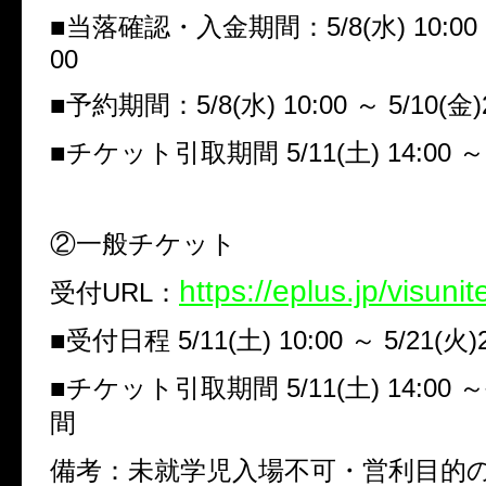
■
当落確認・入金期間：
5/8(
水
) 10:00
00
■
予約期間：
5/8(
水
) 10:00
～
5/10(
金
)
■
チケット引取期間
5/11(
土
) 14:00
～
②一般チケット
https://eplus.jp/visunit
受付
URL
：
■
受付日程
5/11(
土
) 10:00
～
5/21(
火
)
■
チケット引取期間
5/11(
土
) 14:00
～
間
備考：未就学児入場不可・営利目的