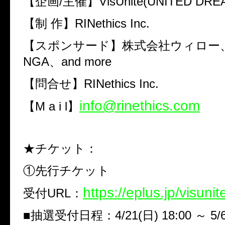
【企画
/
主催】
VisUnite(UNITED DRE
【制
作】
RINethics Inc.
【スポンサード】株式会社ウィロー
NGA
、
and more
【問合せ】
RINethics Inc.
info@rinethics.com
【
M a i l
】
★チケット：
①先行チケット
https://eplus.jp/visunit
受付
URL
：
■
抽選受付日程：
4/21(
日
) 18:00
～
5/6