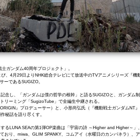
戦士ガンダム40周年プロジェクト」。
、4月29日よりNHK総合テレビにて放送中のTVアニメシリーズ『機動戦士ガ
サーであるSUGIZO。
記念し、「ガンダムは僕の哲学の根幹」と語るSUGIZOと、ガンダム
トリーミング「SugizoTube」で全編生中継される。
 ORIGIN』プロデューサー）と、小形尚弘氏（『機動戦士ガンダムN
制作秘話を語り尽くす。
UNA SEAの第1弾OP楽曲は「宇宙の詩 ～Higher and Highe
おり、miwa、GLIM SPANKY、コムアイ（水曜日のカンパネラ）、