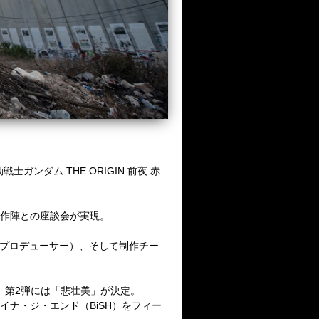
ンダム THE ORIGIN 前夜 赤
制作陣との座談会が実現。
T』プロデューサー）、そして制作チー
r～」、第2弾には「悲壮美」が決定。
アイナ・ジ・エンド（BiSH）をフィー