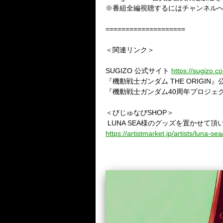
※番組全編視聴するにはチャンネル
====================
＜関連リンク＞
SUGIZO 公式サイト
https://sugizo.c
『機動戦士ガンダム THE ORIGIN
『機動戦士ガンダム40周年プロジェ
＜びじゅなびSHOP＞
LUNA SEA様のグッズを置かせて頂
https://artistmarket.jp/artists/luna-sea