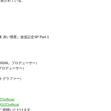
発表されている。
夜 赤い彗星』放送記念SP Part.1
RIGIN』プロデューサー）
プロデューサー）
トグラファー）
ZOofficial
GIZOofficial
送をご視聴いただけます。