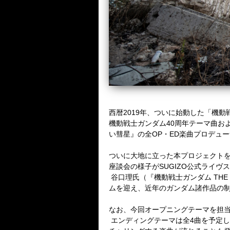
西暦2019年、ついに始動した「機動
機動戦士ガンダム40周年テーマ曲および
い彗星』の全OP・ED楽曲プロデュー
ついに大地に立った本プロジェクトを
座談会の様子がSUGIZO公式ライヴス
谷口理氏（『機動戦士ガンダム THE
ムを迎え、近年のガンダム諸作品の
なお、今回オープニングテーマを担当するL
エンディングテーマは全4曲を予定して