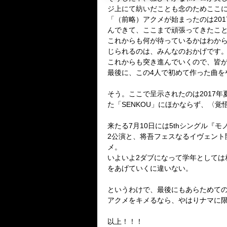
ジ上にて紡いだことも念のためここ
「（前略）アクメが始まったのは
201
んできて、ここまで頑張ってきたこ
これからも何が待っているかはわか
じられるのは、みんなのおかげです
これからも突き進んでいくので、皆
最後に、この
4
人で初めて作った曲を
そう。ここで呈示されたのは
2017
年
た「
SENKOU
」にほかならず、
〈覚
来たる
7
月
10
日には
5th
シングル『モ
2
公演と、将吾フェスなるイヴェント
メ。
いよいよ
2
ダブになって学年としては
をあげていくに違いない。
というわけで、最後にもあらためて
アクメをキメるなら、やはりナマに
以上！！！