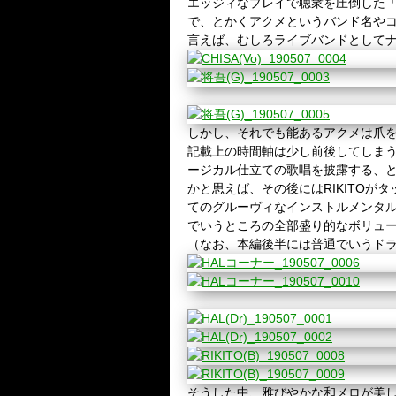
エッジィなプレイで聴衆を圧倒した
で、
とかくアクメというバンド名や
言えば、むしろライブバンドとして
しかし、それでも能あるアクメは爪
記載上の時間軸は少し前後してしま
ージカル仕立ての歌唱を披露する、
かと思えば、その後には
RIKITO
がタ
てのグルーヴィなインストルメンタ
でいうところの全部盛り的なボリュ
（なお、本編後半には普通でいうド
そうした中、雅びやかな和メロが美