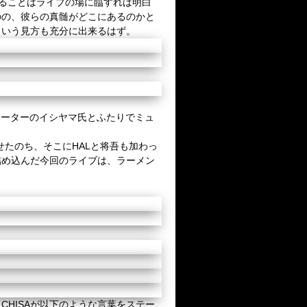
ることはライブの場に臨すれば明白
のの、彼らの真髄がどこにあるのかと
という見方も充分に出来るはず。
レーターのイシヤマ氏とふたりでミュ
せたのち、
そこに
HAL
と将吾も加わっ
詰め込んだ今回のライブは、ラーメン
、
CHISA
が以下のような言葉をステー