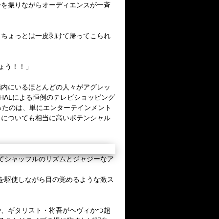
子を振りながらオーディエンスが一斉
、
ちょっとは一皮剥けて帰ってこられ
ょう！！」
場内にいるほとんどの人々がアグレッ
HAL
による恒例のテレビショッピング
ったのは、単にエンターテインメント
力についても相当に高いポテンシャル
てシャッフルのリズムとジャジーなア
を駆使しながら目の覚めるような激ス
や、
ギタリスト・将吾がヘヴィかつ超