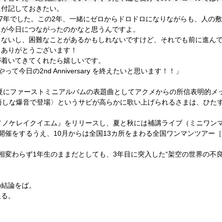
に付記しておきたい。
7
年でした。この
2
年、一緒にゼロからドロドロになりながらも、
人の敷
とが今日につながったのかなと思うんですよ。
らないし、困難なことがあるかもしれないですけど、
それでも前に進ん
。ありがとうございます！
が着いてきてくれたら嬉しいです。
やって今日の
2nd Anniversary
を終えたいと思います！！」
夏にファーストミニアルバムの表題曲として
アクメからの所信表明的メ
悟しな爆音で登場〉というサビが高らかに歌い上げられるさまは、ひた
ノノケレイクイエム』をリリースし、
夏と秋には補講ライブ（ミニワン
開催をするうえ、
10
月からは全国
13
カ所をまわる全国ワンマンツアー［
相変わらず
1
年生のままだとしても、
3
年目に突入した
“
架空の世界の不
の結論をば。
限る。