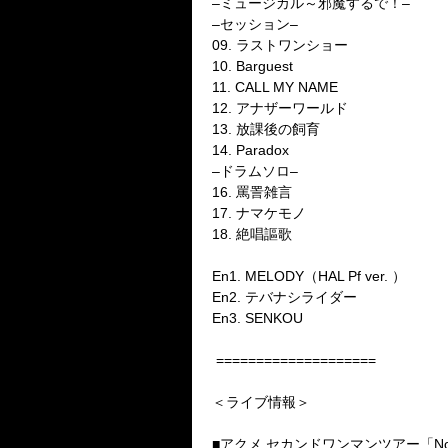
–
ミュージカル～邪魔するで！
–
–
セッション
–
09.
ラストワンショー
10. Barguest
11. CALL MY NAME
12.
アナザーワールド
13.
放課後の飼育
14. Paradox
–
ドラムソロ
–
16.
罵詈雑言
17.
ナマケモノ
18.
絶唱謳歌
En1. MELODY
（
HAL Pf ver.
）
En2.
テバナシライダー
En3. SENKOU
====================
＜ライブ情報＞
■アクメ
セカンドワンマンツアー「
N