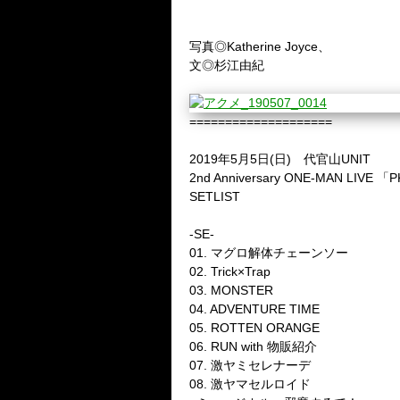
写真◎Katherine Joyce
、
文◎杉江由紀
====================
2019
年
5
月
5
日
(
日
)
代官山
UNIT
2nd Anniversary ONE-MAN LIVE
「
P
SETLIST
-SE-
01.
マグロ解体チェーンソー
02. Trick×Trap
03. MONSTER
04. ADVENTURE TIME
05. ROTTEN ORANGE
06. RUN with
物販紹介
07.
激ヤミセレナーデ
08.
激ヤマセルロイド