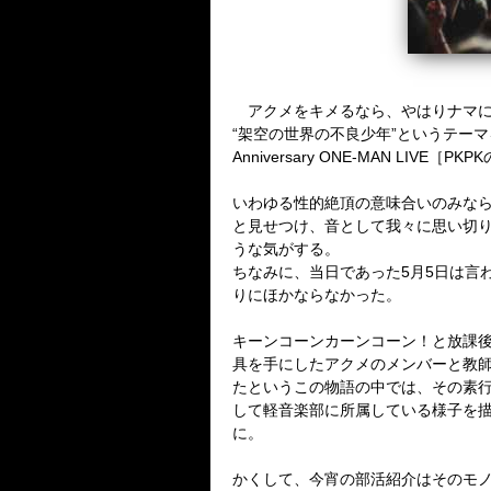
アクメをキメるなら、やはりナマに
“
架空の世界の不良少年
”
というテーマ
Anniversary ONE-MAN LIVE
［
PKPK
いわゆる性的絶頂の意味合いのみな
と見せつけ、音として我々に思い切
うな気がする。
ちなみに、当日であった
5
月
5
日は言
りにほかならなかった。
キーンコーンカーンコーン！と放課
具を手にしたアクメのメンバーと教
たというこの物語の中では、
その素
して軽音楽部に所属している様子を
に。
かくして、今宵の部活紹介はそのモ