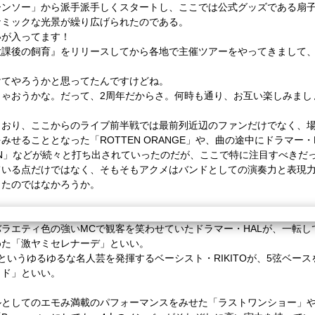
ーンソー」から派手派手しくスタートし、ここでは公式グッズである扇
ナミックな光景が繰り広げられたのである。
いが入ってます！
放課後の飼育』をリリースしてから各地で主催ツアーをやってきまして
けてやろうかと思ってたんですけどね。
じゃおうかな。だって、
2
周年だからさ。何時も通り、お互い楽しみまし
とおり、ここからのライブ前半戦では最前列近辺のファンだけでなく、
をみせることとなった「
ROTTEN ORANGE
」や、
曲の途中にドラマー・
N
」などが
続々と打ち出されていったのだが、ここで特に注目すべきだ
ている点だけではなく、そもそもアクメはバンドとしての演奏力と表現
ったのではなかろうか。
バラエティ色の強い
MC
で観客を笑わせていたドラマー・
HAL
が、
一転し
めた「激ヤミセレナーデ」といい。
というゆるゆるな名人芸を発揮するベーシスト・
RIKITO
が、
5
弦ベース
イド」といい。
ルとしてのエモみ満載のパフォーマンスをみせた「ラストワンショー」