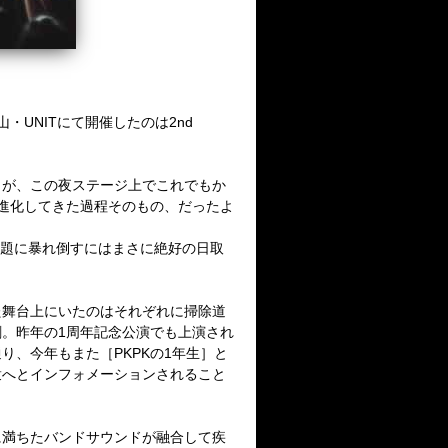
山・
UNIT
にて開催したのは
2nd
らが、
この夜ステージ上でこれでもか
進化してきた過程そのもの、だったよ
題に暴れ倒すにはまさに絶好の日取
た舞台上にいたのはそれぞれに掃除道
劇。昨年の
1
周年記念公演でも上演され
通り、
今年もまた［
PKPK
の
1
年生］と
衆へとインフォメーションされること
に満ちたバンドサウンドが融合して疾