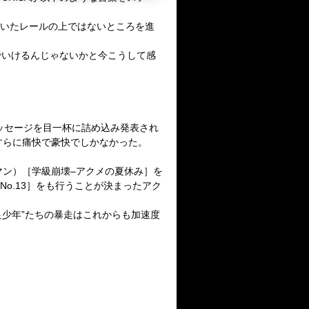
いたレールの上ではないところを進
でいけるんじゃないかと今こうして感
ッセージを目一杯に詰め込み発表され
すらに痛快で豪快でしかなかった。
マン）［学級崩壊
–
アクメの夏休み］を
No.13
］をも行うことが決まったアク
良少年
”
たちの暴走はこれからも加速度