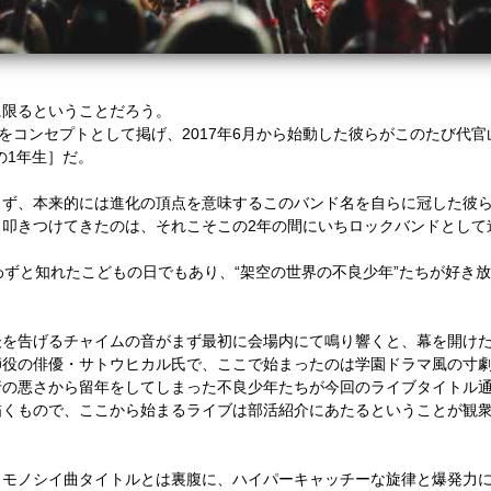
限るということだろう。
をコンセプトとして掲げ、
2017
年
6
月から始動した彼らが
このたび代官
の
1
年生］だ。
らず、本来的には進化の頂点を意味するこのバンド名を自らに冠した彼
り叩きつけてきたのは、
それこそこの
2
年の間にいちロックバンドとして
わずと知れたこどもの日でもあり、
“
架空の世界の不良少年
”
たちが好き放
後を告げるチャイムの音がまず最初に会場内にて鳴り響くと、
幕を開け
師役の俳優・サトウヒカル氏で、
ここで始まったのは学園ドラマ風の寸
行の悪さから留年をしてしまった不良少年たちが今回のライブタイトル
描くもので、
ここから始まるライブは部活紹介にあたるということが観
ノモノシイ曲タイトルとは裏腹に、
ハイパーキャッチーな旋律と爆発力