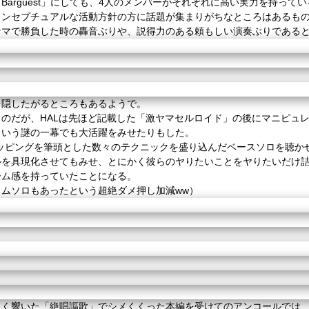
「
Barguest
」にしても、
4
人のメンバーがそれぞれに高い実力を持ってい
コンセプチュアルな活動方針の方に話題が集まりがちなところはあるも
ナマで勝負した時の轟音ぶりや、
説得力のある頼もしい演奏ぶりである
を隠したがるところもあるようで。
うのだが、
HAL
は先ほど記載した「激ヤマセルロイド」の後に
マニピュ
という謎の一幕でも大活躍をみせたりもした。
ッピングを筆頭とした数々のテクニックを盛り込んだベースソロを聴か
ルを具現化させてもみせ、
とにかく彼らのヤりたいことをヤりたいだけ
ーム感を持っていたことになる。
ラムソロもあったという超絶ダメ押し加減
ww
）
しく響いた「絶唱謳歌」でシメくくった本編を受けてのアンコールでは