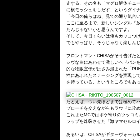
走する、その名も「マグロ解体チェ
に横モッシュをしだす、というダイ
「今日の俺らはね、見ての通り気合
ここに至るまで、新しいシングル『
たんじゃないかと思うんですよ。
そして、今日くらいは俺もカッコつ
でもやっぱり、そうじゃなく楽しん
フロントマン・
CHISA
がそう告げた
シヴな曲にあわせて激しいヘドバン
的な物販宣伝がはさみ混まれた「
RU
性にあふれたステージングを実現し
を持っている、
というところでもあ
たとえば、つい先ほどまでは極めて
プローチを交えながらもラウドに攻
これまた
MC
ではボケ寄りのツッコミ
ラップを炸裂させた「激ヤマセルロ
あるいは、
CHISA
がギターヴォーカ