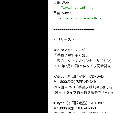
己龍 Web
http://www.kiryu-web.net/
己龍 twitter
https://twitter.com/kiryu_official
====================
＜リリース＞
★21stマキシシングル
「手纏ノ端無キガ如シ」
（読み：タマキノハシナキガゴトシ
2019年7月10日(水)4タイプ同時発売
…………………………………………
■Atype【初回限定盤】CD+DVD
￥1,800(税別)/BPRVD-349
CD2曲＋DVD「手纏ノ端無キガ如シ
[封入]全タイプ購入特典応募券「A」
…………………………………………
■Btype【初回限定盤】CD+DVD
￥1,800(税別)/BPRVD-350