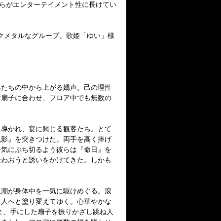
どちらがエンターテイメント性に長けてい
ックメタルなグループ。歌姫「ゆい」様
客たちの中から上がる嬌声。己の理性
す扇子に合わせ、フロア中でも無数の
に導かれ、宴に興じる観客たち。とて
鳳影』を突きつけた。両手を高く捧げ
一気にぶち切るよう彼らは『命日』を
味わおうと誘いをかけてきた。しかも
血潮が身体中を一気に駆けめぐる。滾
り人へと塗り変えてゆく。心華やかな
ま、手にした扇子を振りかざし跳ね人