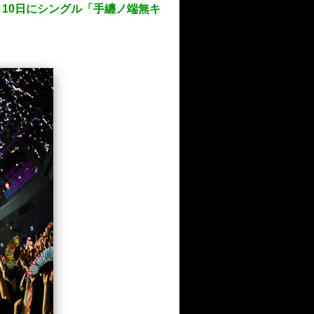
7月10日にシングル「手纏ノ端無キ