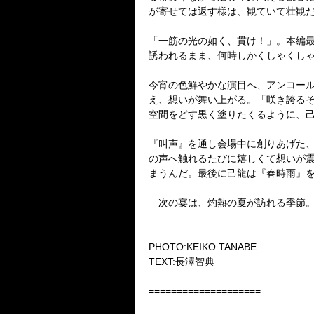
が寄せては返す様は、観ていて壮観
「一筋の光の如く、貫け！」。本編
誘われるまま、何時しかくしゃくし
今宵の色鮮やかな演目へ、アンコー
え、想いが舞い上がる。「咲き誇る
空間をどす黒く塗りたくるように、
『叫声』を通し会場中に創りあげた
の声へ触れるたびに嬉しくて想いが
まうんだ。最後に己龍は『春時雨』
次の宴は、灼熱の夏が訪れる季節。
PHOTO:KEIKO TANABE
TEXT:長澤智典
====================