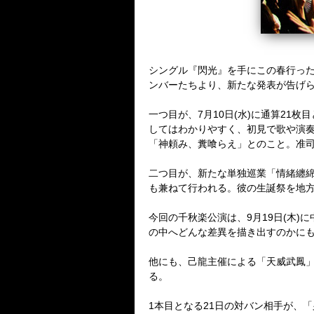
シングル『閃光』を手にこの春行った
ンバーたちより、新たな発表が告げ
一つ目が、7月10日(水)に通算21
してはわかりやすく、初見で歌や演
「神頼み、糞喰らえ」とのこと。准
二つ目が、新たな単独巡業「情緒纏綿
も兼ねて行われる。彼の生誕祭を地
今回の千秋楽公演は、9月19日(木
の中へどんな差異を描き出すのかに
他にも、己龍主催による「天威武鳳」公
る。
1本目となる21日の対バン相手が、「