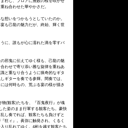
りまわし、フロアに無数の桜を咲かせ
を重ね合わせた華やかさだ。
んな想いをつかもうとしていたのか。
い宴も己龍の魅力だが、終始、輝く世
ように、誰もが心に濡れた滴を零すバ
天の邪鬼に伝えてゆく様も、己龍の魅
中合わせで寄り添い雅な旋律を重ねあ
意識と重なり合うように猟奇的なギタ
乱しギターを奏でる参輝。間奏では、
こには何時もの、荒ぶる宴の様が描き
物(観客)たちを、『百鬼夜行』が魂
した姿のまま行軍する観客たち。豪快
り乱し奏でれば、観客たちも負けずと
が『狂ィ』。眞弥に触発され、くるく
入り乱れてゆく。4桁を越す観客たち