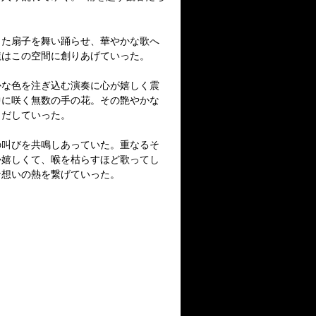
した扇子を舞い踊らせ、華やかな歌へ
龍はこの空間に創りあげていった。
かな色を注ぎ込む演奏に心が嬉しく震
中に咲く無数の手の花。その艶やかな
きだしていった。
の叫びを共鳴しあっていた。重なるそ
か嬉しくて、喉を枯らすほど歌ってし
な想いの熱を繋げていった。