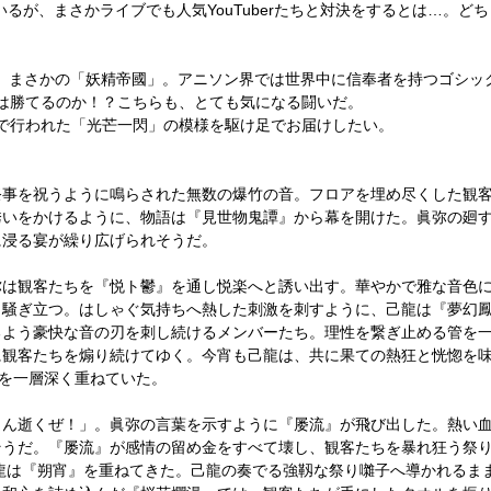
しているが、まさかライブでも人気YouTuberたちと対決をするとは…。
手が、まさかの「妖精帝國」。アニソン界では世界中に信奉者を持つゴシ
は勝てるのか！？こちらも、とても気になる闘いだ。
YOで行われた「光芒一閃」の模様を駆け足でお届けしたい。
祭事を祝うように鳴らされた無数の爆竹の音。フロアを埋め尽くした観
誘いをかけるように、物語は『見世物鬼譚』から幕を開けた。眞弥の廻
に浸る宴が繰り広げられそうだ。
弥は観客たちを『悦ト鬱』を通し悦楽へと誘い出す。華やかで雅な音色
く騒ぎ立つ。はしゃぐ気持ちへ熱した刺激を刺すように、己龍は『夢幻
るよう豪快な音の刃を刺し続けるメンバーたち。理性を繋ぎ止める管を
に観客たちを煽り続けてゆく。今宵も己龍は、共に果ての熱狂と恍惚を
りを一層深く重ねていた。
とん逝くぜ！」。眞弥の言葉を示すように『屡流』が飛び出した。熱い
そうだ。『屡流』が感情の留め金をすべて壊し、観客たちを暴れ狂う祭
龍は『朔宵』を重ねてきた。己龍の奏でる強靱な祭り囃子へ導かれるま