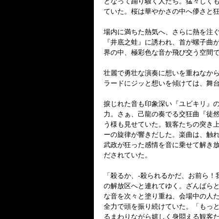
となって踊り騒く人たち。猛々しく
ていた。桜は華やかさの中へ儚さと
場内に満ちた熱気へ、さらに熱を注
『井底之蛙』に誘われ、首が螺子曲
界の中、極彩色な音か飛び交う空間
壮麗で勇壮な演奏に想いを重ねなか
ラードにジッと想いを傾けては、舞
捩じれた音も印象深い『ユビキリ』
力。さぁ、己龍の奏でる交狂曲『徒
う様も見せていた。観客たちの突き
ーの旋律が響きだした。楽曲は、触
武政が狂った感情を音に乗せて解き
だされていた。
「殺るか、-殺られるかだ、お前ら！
の解放区へと連れてゆく。ざんばら
な音を次々と塗り重ね、会場中の人
全力で頭を振り続けていた。「もっ
るまわりながら嬉しく身悶える観客