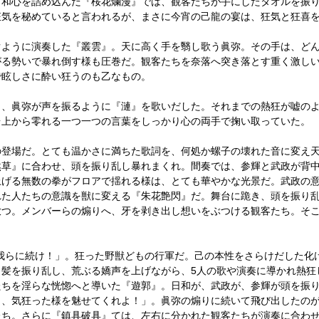
も和心を詰め込んだ『桜花爛漫』では、観客たちが手にしたタオルを振
狂気を秘めていると言われるが、まさに今宵の己龍の宴は、狂気と狂喜
ぐように演奏した『叢雲』。天に高く手を翳し歌う眞弥。その手は、ど
がる勢いで暴れ倒す様も圧巻だ。観客たちを奈落へ突き落とす重く激し
で眩しさに酔い狂うのも乙なもの。
ら、眞弥が声を振るように『漣』を歌いだした。それまでの熱狂が嘘の
台上から零れる一つ一つの言葉をしっかり心の両手で掬い取っていた。
の登場だ。とても温かさに満ちた歌詞を、何処か螺子の壊れた音に変え
然草』に合わせ、頭を振り乱し暴れまくれ。間奏では、参輝と武政が背
上げる無数の拳がフロアで揺れる様は、とても華やかな光景だ。武政の
れた人たちの意識を獣に変える『朱花艶閃』だ。舞台に跪き、頭を振り
放つ。メンバーらの煽りへ、牙を剥き出し想いをぶつける観客たち。そ
我らに続け！」。狂った野獣どもの行軍だ。己の本性をさらけだした化け
と髪を振り乱し、荒ぶる嬌声を上げながら、5人の歌や演奏に導かれ熱狂
たちを淫らな恍惚へと導いた『遊郭』。日和が、武政が、参輝が頭を振
と、気狂った様を魅せてくれよ！」。眞弥の煽りに続いて飛び出したの
たち。さらに『鎮具破具』ては、左右に分かれた観客たちが演奏に合わせ