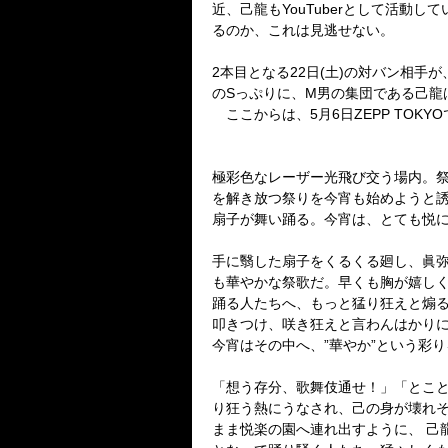
近、己龍もYouTuberとして活動
るのか、これは見逃せない。
2本目となる22日(土)の対バン相
のSっぷりに、M男の集団である己龍
ここからは、5月6日ZEPP TOK
極彩色なレーザー光飛び交う場内。
を解き放つ祭りを今宵も始めようと
扇子が舞い踊る。今宵は、とても悦
手に翳した扇子をくるくる廻し、眞
も華やかな祭歌だ。早くも胸が嬉し
踊る人たちへ、もっと猛り狂えと煽
叩きつけ、咲き狂えと言わんはかり
今宵はその中へ、”華やか”という彩
「想う存分、歌舞伎通せ！」「とこ
り狂う熱にうなされ、己の身が壊れ
まま悦楽の園へ連れ出すように、 己