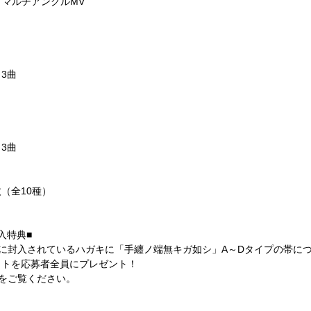
」マルチアングルMV
3曲
3曲
（全10種）
入特典■
に封入されているハガキに「手纏ノ端無キガ如シ」A～Dタイプの帯に
ットを応募者全員にプレゼント！
をご覧ください。