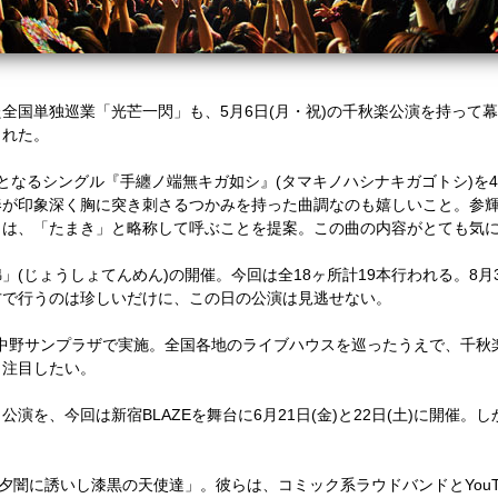
全国単独巡業「光芒一閃」も、5月6日(月・祝)の千秋楽公演を持って
られた。
枚目となるシングル『手纏ノ端無キガ如シ』(タマキノハシナキガゴトシ)を4
奏が印象深く胸に突き刺さるつかみを持った曲調なのも嬉しいこと。参
司は、「たまき」と略称して呼ぶことを提案。この曲の内容がとても気
」(じょうしょてんめん)の開催。今回は全18ヶ所計19本行われる。8
方で行うのは珍しいだけに、この日の公演は見逃せない。
)に中野サンプラザで実施。全国各地のライブハウスを巡ったうえで、千
も注目したい。
演を、今回は新宿BLAZEを舞台に6月21日(金)と22日(土)に開催。
夕闇に誘いし漆黒の天使達」。彼らは、コミック系ラウドバンドとYouT