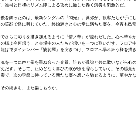
だ。准司と日和のリズム隊による攻めに徹した轟く演奏も刺激的だ。
最後を飾ったのは、最新シングルの『閃光』。眞弥が、観客たちが手に
ゃの笑顔で祭に興じていた。終始輝きと心の幸に満ちた宴を、今宵も己
ルでさらに彩りを描き加えるように『情ノ華』が流れだした。心へ華や
その様よ今何想う」と会場中の人たちが想いを一つに歌いだす。フロア
己龍は逆ダイナンバー『婆娑羅』を突きつけ、フロアへ暴れ狂う様を描
、魂を一つに声と拳を重ね合った光景。誰もが眞弥と共に歌いながら心
震えだす。そして、止めどなく喜びの涙が瞼を濡らしてゆく。その感覚
を奏で、次の季節に待っている新たな宴へ想いを馳せるように、華やか
その続きを、また楽しもうか。