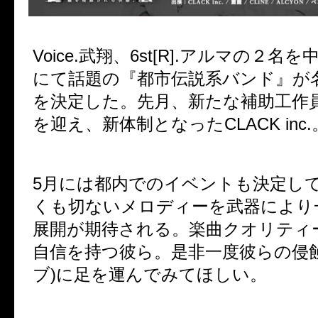
Voice.武翔、6st[R].アルマの２名
にて話題の『都市伝説系バンド』が
を決定した。先月、新たな補助工作員「
を迎え、新体制となったCLACK inc.
5月には都内でのイベントも決定し
くも切ないメロディーを武器により
展開が期待される。楽曲クオリティ
自信を持つ彼ら。是非一度彼らの侵蝕
ブ)に足を運んでみてほしい。