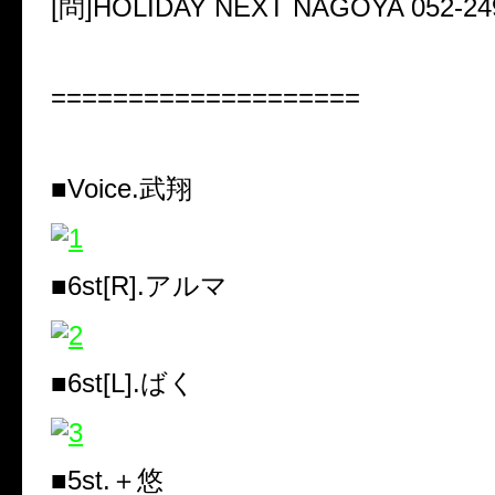
[問]HOLIDAY NEXT NAGOYA 052-24
====================
■Voice.武翔
■6st[R].アルマ
■6st[L].ばく
■5st.＋悠