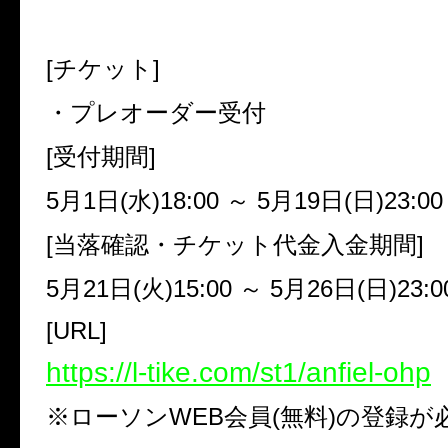
[チケット]
・プレオーダー受付
[受付期間]
5
月
1
日
(
水
)18:00
～
5
月
19
日
(
日
)23:00
[当落確認・チケット代金入金期間]
5
月
21
日
(
火
)15:00
～
5
月
26
日
(
日
)23:0
[
URL
]
https://l-tike.com/st1/anfiel-ohp
※
ローソン
WEB
会員
(
無料
)
の登録が