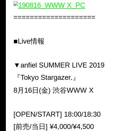
====================
■Live情報
▼anfiel SUMMER LIVE 2019
『Tokyo Stargazer.』
8月16日(金) 渋谷WWW X
[OPEN/START] 18:00/18:30
[前売/当日] ¥4,000/¥4,500