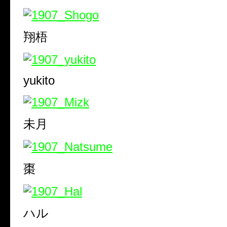
翔梧
yukito
未月
棗
ハル